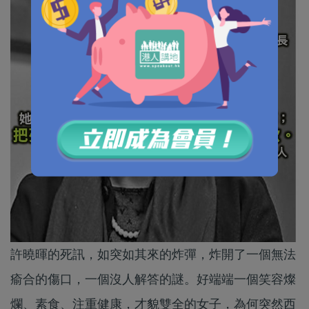
許曉暉的死訊，如突如其來的炸彈，炸開了一個無法
瘉合的傷口，一個沒人解答的謎。好端端一個笑容燦
爛、素食、注重健康，才貌雙全的女子，為何突然西