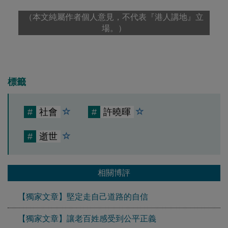
（本文純屬作者個人意見，不代表『港人講地』立
場。）
標籤
#
社會
#
許曉暉
#
逝世
相關博評
【獨家文章】堅定走自己道路的自信
【獨家文章】讓老百姓感受到公平正義