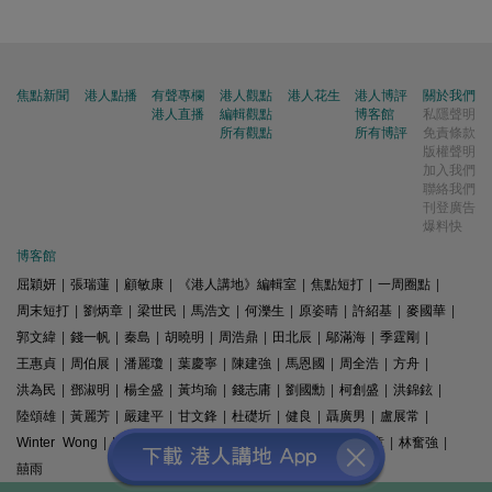
焦點新聞
港人點播
有聲專欄
港人觀點
港人花生
港人博評
關於我們
港人直播
編輯觀點
博客館
私隱聲明
所有觀點
所有博評
免責條款
版權聲明
加入我們
聯絡我們
刊登廣告
爆料快
博客館
屈穎妍
|
張瑞蓮
|
顧敏康
|
《港人講地》編輯室
|
焦點短打
|
一周圈點
|
周末短打
|
劉炳章
|
梁世民
|
馬浩文
|
何濼生
|
原姿晴
|
許紹基
|
麥國華
|
郭文緯
|
錢一帆
|
秦島
|
胡曉明
|
周浩鼎
|
田北辰
|
鄔滿海
|
季霆剛
|
王惠貞
|
周伯展
|
潘麗瓊
|
葉慶寧
|
陳建強
|
馬恩國
|
周全浩
|
方舟
|
洪為民
|
鄧淑明
|
楊全盛
|
黃均瑜
|
錢志庸
|
劉國勳
|
柯創盛
|
洪錦鉉
|
陸頌雄
|
黃麗芳
|
嚴建平
|
甘文鋒
|
杜礎圻
|
健良
|
聶廣男
|
盧展常
|
Winter Wong
|
K2
|
梁文新
|
羅崑
|
姚銘
|
陳志豪
|
精選文章
|
林奮強
|
囍雨