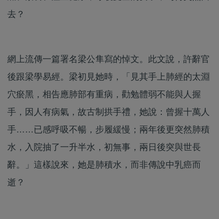
去？
網上流傳一篇署名梁公隼寫的悼文。此文說，許辭官
後跟梁學易經。梁初見她時，「見其手上肺經的太淵
穴瘀黑，相告應肺部有重病，勸勉體弱不能與人握
手，因人有病氣，故古制拱手禮，她說：曾握十萬人
手……已感呼吸不暢，步履緩慢；兩年後更突然肺積
水，入院抽了一升半水，初無事，兩日後突與世長
辭。」這樣說來，她是肺積水，而非傳說中乳癌而
逝？