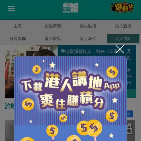
主頁
焦點新聞
港人點播
港人直播
有聲專欄
港人觀點
港人花生
港人博評
香港資深傳媒人，曾任《壹週刊》及
《東周刊》副總編輯、天地出版社副
總編輯及香港電台《自由風自由
Phone》客席主持人。畢業於香港大
學。2010年創辦快樂書房，同時兼任
董事總經理和總編輯。她在《頭條日
報》及《明報》有撰寫專欄。
潘麗瓊
作者其他博評
許曉暉：學習告別
讚好
440
分享