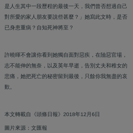
是人生其中一段歷程的最後一天，我們曾否想過自己
對所愛的家人朋友要說些甚麼？」她寫此文時，是否
已身患重病？自知死神將至？
許曉暉不會讓你看到她獨自面對惡疾，在險惡官場，
志不能伸的無奈，以及英年早逝，告別丈夫和稚女的
悲痛，她把死亡的秘密留到最後，只餘你我無盡的哀
歎。
本文轉載自《頭條日報》2018年12月6日
圖片來源：文匯報