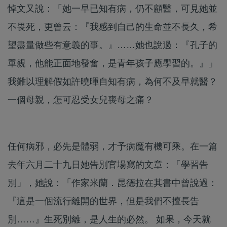
悼文又說：「她一早已知有病，仍不顧醫，可見她並
不畏死，更曾云：『我感到自己的生命並不長久，希
望盡量做些有意義的事。』……她也說過：『孔子的
單親，他能正面地發奮，是青年孩子應學習的。』」
我難以理解假如許曉暉自知有病，為何不及早就醫？
一個母親，怎可忍受女兒喪母之痛？
任何病邪，必先是體弱，才予病魔有機可乘。在一篇
去年六月二十九日她告別官場寫的文章：「學習告
別」，她說：「作家米蘭．昆德拉在其書中曾說過：
『這是一個流行離開的世界，但是我們不擅長告
別……』生死別離，是人生的必然。 如果，今天就