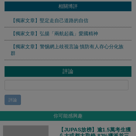
相關博評
【獨家文章】堅定走自己道路的自信
【獨家文章】弘揚「兩航起義」愛國精神
【獨家文章】警惕網上歧視言論 慎防有人存心分化族
群
評論
評論
你可能感興趣
【JUPAS放榜】逾1.5萬考生獲
八大或都大取錄 82%獲派首三