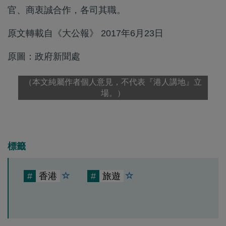
官、商衷誠合作，各司其職。
原文轉載自《大公報》 2017年6月23日
原圖：政府新聞處
（本文純屬作者個人意見，不代表『港人講地』立
場。）
標籤
#
香港
#
旅遊