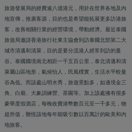
旅遊發展局的經費逾八億港元，用於在世界各地及內
地宣傳，推廣客源，目的也是希望能拓展更多訪港旅
客，改善相關行業的經營環境，帶動經濟。最近泰國
旅遊局邀請香港旅行社東主協會到訪泰國北部第二大
城市清邁和清萊，目的是要分流港人經常到訪的曼
谷。泰國國境南北相距一千五百公里，泰北清邁和清
萊屬山區地形，氣候怡人，民風樸實，生活水平較曼
谷為低。而該處山明水秀，旅遊景點多，如邊境金三
角、白廟、大象訓練營、茶園等。加上該處擁有很多
豪華度假酒店，每晚收費港幣數百元至一千多元，物
超所值，難怪該地每年能吸引數以百萬計的歐美和內
地旅客。