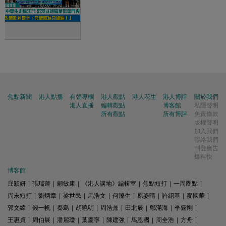
焦點新聞
港人點播
有聲專欄
港人觀點
港人花生
港人博評
關於我們
港人直播
編輯觀點
博客館
私隱聲明
所有觀點
所有博評
免責條款
版權聲明
加入我們
聯絡我們
刊登廣告
爆料快
博客館
屈穎妍
|
張瑞蓮
|
顧敏康
|
《港人講地》編輯室
|
焦點短打
|
一周圈點
|
周末短打
|
劉炳章
|
梁世民
|
馬浩文
|
何濼生
|
原姿晴
|
許紹基
|
麥國華
|
郭文緯
|
錢一帆
|
秦島
|
胡曉明
|
周浩鼎
|
田北辰
|
鄔滿海
|
季霆剛
|
王惠貞
|
周伯展
|
潘麗瓊
|
葉慶寧
|
陳建強
|
馬恩國
|
周全浩
|
方舟
|