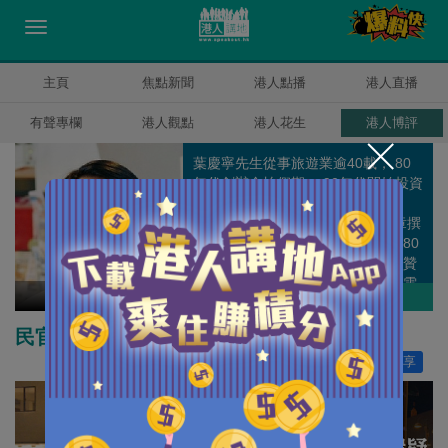
主頁
焦點新聞
港人點播
港人直播
有聲專欄
港人觀點
港人花生
港人博評
葉慶寧先生從事旅遊業逾40載， 80
年代創辦金怡假期， 90年代開始投資
酒店、餐飲、資訊科技及地產等業
務。 葉先生公餘時間亦在多家報章撰
文，為旅遊業和社會釋放正能量。80
年初，本港面對金融風暴期間，他贊
助亞洲電視拍製一系列感人勵志的電
葉慶寧
作者其他博評
視記錄片集“尋找他鄉的故事”，以逆
境求存為主題，感染全球華人。 葉先
民官商合作 振興港旅業
生現任經濟發展委員會小組成員，旅
讚好
0
分享
行代理商諮詢委員會委員，特別行政
區選舉委員會委員，香港旅遊社東主
協會會長等多項公職。