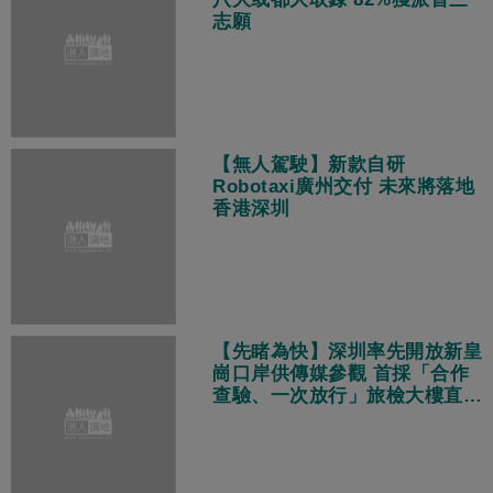
志願
【無人駕駛】新款自研
Robotaxi廣州交付 未來將落地
香港深圳
【先睹為快】深圳率先開放新皇
崗口岸供傳媒參觀 首採「合作
查驗、一次放行」旅檢大樓直連
地鐵站