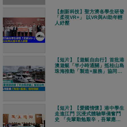
【創新科技】聖方濟各學生研發
「柔視VR+」 以VR與AI助年輕
人紓壓
【短片】【遊艇自由行】首批港
澳遊艇「半小時通關」抵桂山島
珠海推動「製造+服務」協同發
展
【短片】【愛國情懷】港中學生
走進江門 沉浸式體驗華僑奮鬥
史 「先輩勤勉艱辛，吾輩應為
國加油！」