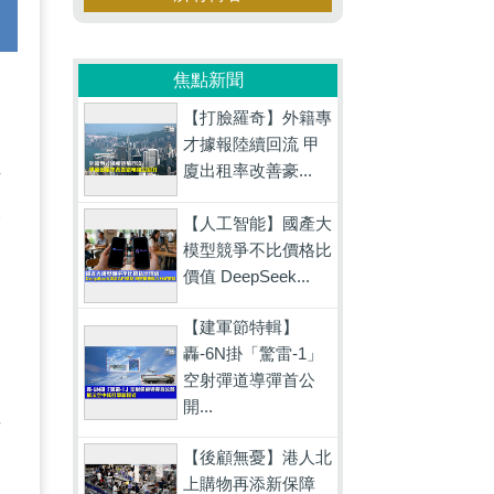
焦點新聞
一
【打臉羅奇】外籍專
運
才據報陸續回流 甲
廈出租率改善豪...
作
安
【人工智能】國產大
模型競爭不比價格比
價值 DeepSeek...
，
【建軍節特輯】
轟-6N掛「驚雷-1」
空射彈道導彈首公
，
開...
才
【後顧無憂】港人北
上購物再添新保障