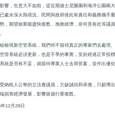
影響，生意大不如前，從近期迪士尼樂園和海洋公園兩
已處水深火熱境況。民間與政府彼此有責任和義務攜手
勢，期望旅業能盡快復甦，挽救經濟，奈何竟有此等議
。
組檢視新空管系統，我們何不留待真正的專家們去處理
空管系統必須更新，也是不爭的事實，至於經過正常投
系統是否有不妥，就留待專業人士去尋答案，並作出優
受納稅人公帑的立法會議員，欠缺誠信和承擔，只顧博
端損害經濟發展，影響旅遊行業復甦。
年12月28日