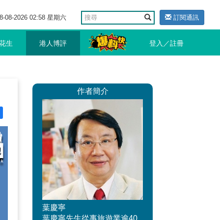
8-08-2026 02:58 星期六
訂閱通訊
花生
港人博評
登入／註冊
作者簡介
葉慶寧
葉慶寧先生從事旅遊業逾40