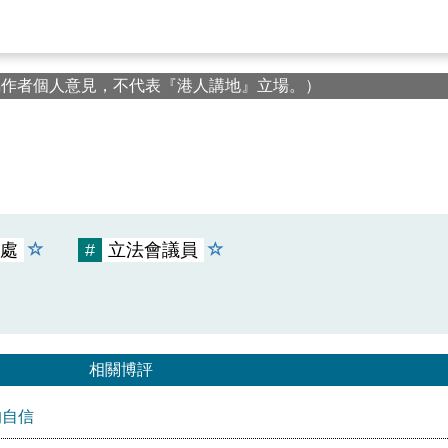
屬作者個人意見，不代表『港人講地』立場。）
處
#
立法會議員
相關博評
的自信