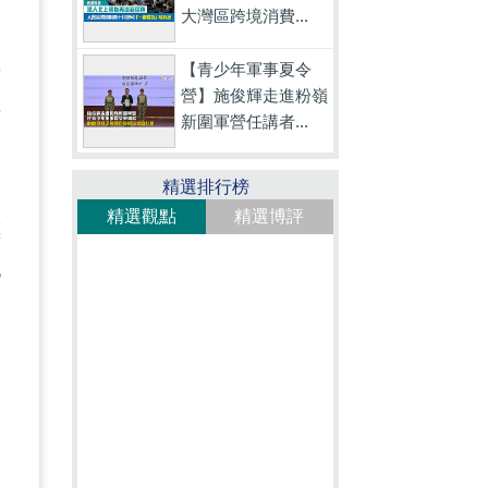
大灣區跨境消費...
大
重
【青少年軍事夏令
營】施俊輝走進粉嶺
員
新圍軍營任講者...
精選排行榜
。
精選觀點
精選博評
標
化
出