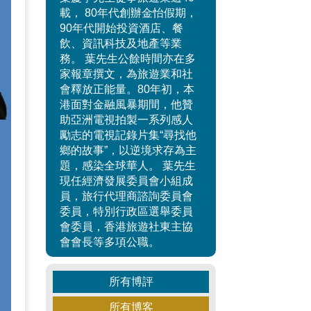
載， 80年代創辦金怡假期，
90年代開始投資酒店、餐
飲、資訊科技及地產等業
務。 葉先生公餘時間亦在多
家報章撰文，為旅遊業和社
會釋放正能量。80年初，本
港面對金融風暴期間，他贊
助亞洲電視拍製一系列感人
勵志的電視記錄片集“尋找他
鄉的故事”，以逆境求存為主
題，感染全球華人。 葉先生
現任經濟發展委員會小組成
員，旅行代理商諮詢委員會
委員，特別行政區選舉委員
會委員，香港旅遊社東主協
會會長等多項公職。
所有博評
所有博客