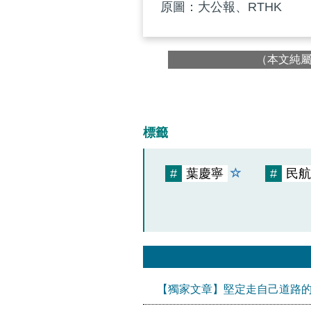
原圖：大公報、RTHK
（本文純
標籤
#
葉慶寧
#
民航
【獨家文章】堅定走自己道路