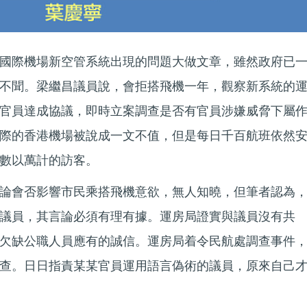
國際機場新空管系統出現的問題大做文章，雖然政府已
不聞。梁繼昌議員說，會拒搭飛機一年，觀察新系統的
官員達成協議，即時立案調查是否有官員涉嫌威脅下屬
際的香港機場被說成一文不值，但是每日千百航班依然
數以萬計的訪客。
論會否影響市民乘搭飛機意欲，無人知曉，但筆者認為
議員，其言論必須有理有據。運房局證實與議員沒有共
欠缺公職人員應有的誠信。運房局着令民航處調查事件
查。日日指責某某官員運用語言偽術的議員，原來自己