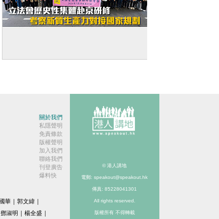
【赴京研修】立法會歷史性集體赴京研
修 考察新質生產力對接國家規劃
關於我們
私隱聲明
免責條款
版權聲明
加入我們
聯絡我們
© 港人講地
刊登廣告
爆料快
電郵: speakout@speakout.hk
傳真: 85228041301
國華
|
郭文緯
|
All rights reserved.
鄧淑明
|
楊全盛
|
版權所有 不得轉載