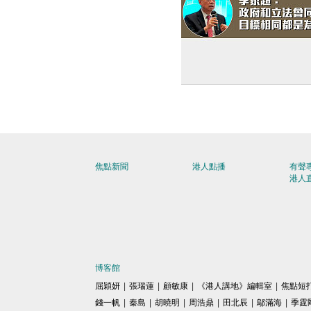
【良性互動】行政長官與
談交流會首登場 李家超
同是「香港隊」、目標相
解決問題
焦點新聞
港人點播
有聲
港人
博客館
屈穎妍
|
張瑞蓮
|
顧敏康
|
《港人講地》編輯室
|
焦點短
錢一帆
|
秦島
|
胡曉明
|
周浩鼎
|
田北辰
|
鄔滿海
|
季霆