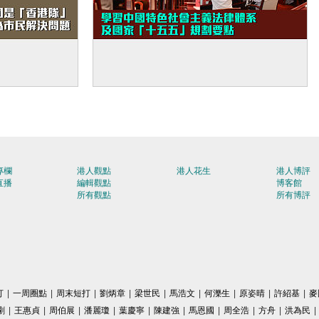
立法會議員對
【赴京研修】立法會議員學習中國特色
：政府和立法會
社會主義法律體系及國家「十五五」規
同都是為市民
劃要點
專欄
港人觀點
港人花生
港人博評
直播
編輯觀點
博客館
所有觀點
所有博評
打
|
一周圈點
|
周末短打
|
劉炳章
|
梁世民
|
馬浩文
|
何濼生
|
原姿晴
|
許紹基
|
麥
剛
|
王惠貞
|
周伯展
|
潘麗瓊
|
葉慶寧
|
陳建強
|
馬恩國
|
周全浩
|
方舟
|
洪為民
|