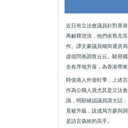
近日有立法會議員針對香港
再解釋澄清，他們依舊充耳
作。譚文豪議員稱與運房局
虛假問卷調查云云。馳譽國
全有序地升落，為香港帶來
時值港人外遊旺季，上述言
作為公職人員尤其是立法會
識，明顯確認議員講大話，
竟被升級，說成局方參與調
是語言偽術的高手。