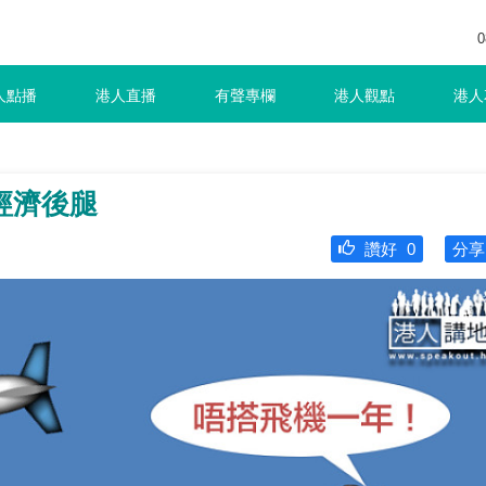
0
人點播
港人直播
有聲專欄
港人觀點
港人
經濟後腿
讚好
0
分享