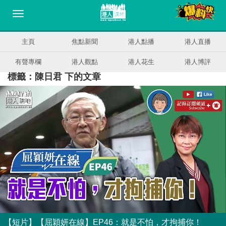
主頁
焦點新聞
港人點播
港人直播
有聲專欄
港人觀點
港人花生
港人博評
標籤：陳日君 下的文章
【短片】【屈穎妍在線】EP46：就是不怕，才拘捕你！