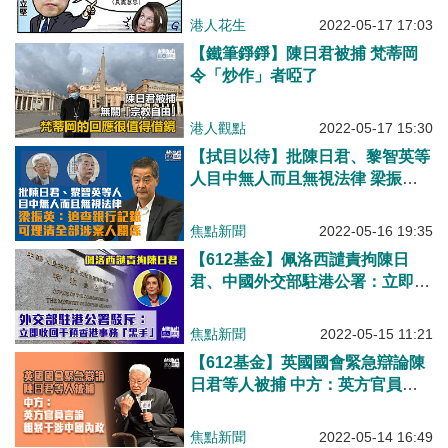
港人花生
2022-05-17 17:03
【鐵筆錚錚】陳日君被捕 梵蒂岡
令「炒作」者啞了
港人觀點
2022-05-17 15:30
【拭目以待】批陳日君、黎智英等
人目中無人而且無視法律 梁振
英：追查銀行記錄可理清全部涉案
人關係
焦點新聞
2022-05-16 19:35
【612基金】佩洛西譴責拘陳日
君、中國外交部駐港公署：立即收
回干預香港事務的「黑手」、中國
駐美使館：嚴重干涉中國內政和司
焦點新聞
2022-05-15 11:21
法主權
【612基金】英國國會緊急辯論陳
日君等人被捕 中方：英方官員言
論粗暴干涉中國內政
焦點新聞
2022-05-14 16:49