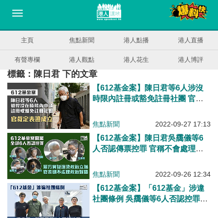
主頁
焦點新聞
港人點播
港人直播
有聲專欄
港人觀點
港人花生
港人博評
標籤：陳日君 下的文章
【612基金案】陳日君等6人涉沒
時限內註冊或豁免註冊社團 官裁
定表證成立
焦點新聞
2022-09-27 17:13
【612基金案】陳日君吳靄儀等6
人否認傳票控罪 官稱不會處理政
治上對錯
焦點新聞
2022-09-26 12:34
【612基金案】「612基金」涉違
社團條例 吳靄儀等6人否認控罪排
期9.19審