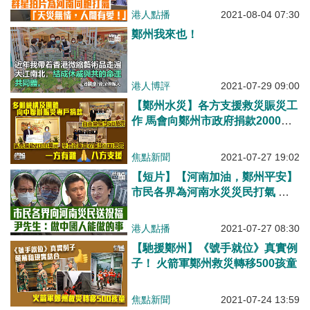
方支援、鄭家生：鄭州挺住!河南
港人點播
2021-08-04 07:30
加油!
鄭州我來也！
港人博評
2021-07-29 09:00
【鄭州水災】各方支援救災賑災工
作 馬會向鄭州市政府捐款2000萬
元 湖北社團總會捐約155萬
焦點新聞
2021-07-27 19:02
【短片】【河南加油，鄭州平安】
市民各界為河南水災災民打氣 鄭
泳舜：一方有難，八方支援！ 趙
麗娟：災難見到人性珍貴 尹先
港人點播
2021-07-27 08:30
生：大家都是中國人、做到的事我
【馳援鄭州】《號手就位》真實例
們都會做﹗
子！ 火箭軍鄭州救災轉移500孩童
焦點新聞
2021-07-24 13:59