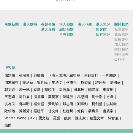
焦點新聞
港人點播
有聲專欄
港人觀點
港人花生
港人博評
關於我們
港人直播
編輯觀點
博客館
私隱聲明
所有觀點
所有博評
免責條款
版權聲明
加入我們
聯絡我們
刊登廣告
爆料快
博客館
屈穎妍
|
張瑞蓮
|
顧敏康
|
《港人講地》編輯室
|
焦點短打
|
一周圈點
|
周末短打
|
劉炳章
|
梁世民
|
馬浩文
|
何濼生
|
原姿晴
|
許紹基
|
麥國華
|
郭文緯
|
錢一帆
|
秦島
|
胡曉明
|
周浩鼎
|
田北辰
|
鄔滿海
|
季霆剛
|
王惠貞
|
周伯展
|
潘麗瓊
|
葉慶寧
|
陳建強
|
馬恩國
|
周全浩
|
方舟
|
洪為民
|
鄧淑明
|
楊全盛
|
黃均瑜
|
錢志庸
|
劉國勳
|
柯創盛
|
洪錦鉉
|
陸頌雄
|
黃麗芳
|
嚴建平
|
甘文鋒
|
杜礎圻
|
健良
|
聶廣男
|
盧展常
|
Winter Wong
|
K2
|
梁文新
|
羅崑
|
姚銘
|
陳志豪
|
精選文章
|
林奮強
|
囍雨