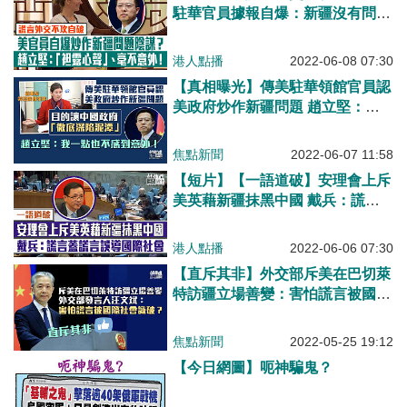
駐華官員據報自爆：新疆沒有問
題、藉此炒作讓中國「深陷泥
潭」？外交部趙立堅：非美方官員
港人點播
2022-06-08 07:30
第一次「袒露心聲」、毫不意外！
【真相曝光】傳美駐華領館官員認
美政府炒作新疆問題 趙立堅：我
一點也不感到意外、這已非美方官
員首次袒露心聲！
焦點新聞
2022-06-07 11:58
【短片】【一語道破】安理會上斥
美英藉新疆抹黑中國 戴兵：謊言
蓋謊言誤導國際社會
港人點播
2022-06-06 07:30
【直斥其非】外交部斥美在巴切萊
特訪疆立場善變：害怕謊言被國際
社會識破？
焦點新聞
2022-05-25 19:12
【今日網圖】呃神騙鬼？