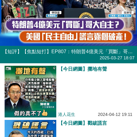
【短評】【焦點短打】EP807：特朗普4億美元「買斷」哥大自主？ 美國「民主自由」謊言逐個破產！
港人直播
2025-03-27 18:07
【今日網圖】擲地有聲
港人花生
2024-04-12 19:11
【今日網圖】戳破謊言