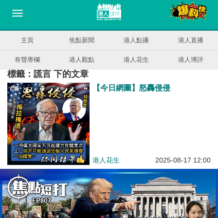
主頁
焦點新聞
港人點播
港人直播
有聲專欄
港人觀點
港人花生
港人博評
標籤：謊言 下的文章
【今日網圖】怒轟侵侵
港人花生
2025-08-17 12:00