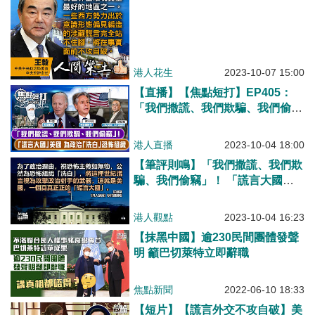
港人花生
2023-10-07 15:00
【直播】【焦點短打】EP405：
「我們撒謊、我們欺騙、我們偷
竊」！ 「謊言大國」美國 為政治
「洗白」恐怖組織
港人直播
2023-10-04 18:00
【筆評則鳴】「我們撒謊、我們欺
騙、我們偷竊」！ 「謊言大國」
美國 為政治「洗白」恐怖組織
港人觀點
2023-10-04 16:23
【抹黑中國】逾230民間團體發聲
明 籲巴切萊特立即辭職
焦點新聞
2022-06-10 18:33
【短片】【謊言外交不攻自破】美