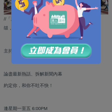
//「順我者撥款，逆我者斷糧」，特朗普的霸凌氣
燄，已經從外交領域蔓延至國內教育等基礎面。//
主持：周潔莹
論盡最新熱話、拆解新聞內幕
約定你，和你不吐不快！
逢星期一至五 6:00PM