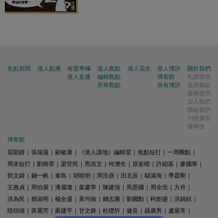
焦點新聞
港人點播
有聲專欄
港人觀點
港人花生
港人博評
關於我們
港人直播
編輯觀點
博客館
私隱聲明
所有觀點
所有博評
免責條款
版權聲明
加入我們
聯絡我們
刊登廣告
爆料快
博客館
屈穎妍
|
張瑞蓮
|
顧敏康
|
《港人講地》編輯室
|
焦點短打
|
一周圈點
|
周末短打
|
劉炳章
|
梁世民
|
馬浩文
|
何濼生
|
原姿晴
|
許紹基
|
麥國華
|
郭文緯
|
錢一帆
|
秦島
|
胡曉明
|
周浩鼎
|
田北辰
|
鄔滿海
|
季霆剛
|
王惠貞
|
周伯展
|
潘麗瓊
|
葉慶寧
|
陳建強
|
馬恩國
|
周全浩
|
方舟
|
洪為民
|
鄧淑明
|
楊全盛
|
黃均瑜
|
錢志庸
|
劉國勳
|
柯創盛
|
洪錦鉉
|
陸頌雄
|
黃麗芳
|
嚴建平
|
甘文鋒
|
杜礎圻
|
健良
|
聶廣男
|
盧展常
|