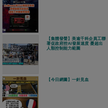
【集體發聲】美逾千科企員工聯
署促政府控AI發展速度 憂超出
人類控制能力範圍
【今日網圖】一針見血