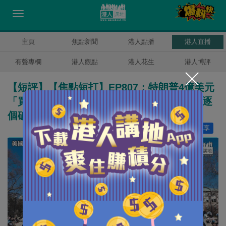
主頁
焦點新聞
港人點播
港人直播
有聲專欄
港人觀點
港人花生
港人博評
【短評】【焦點短打】EP807：特朗普4億美元
「買斷」哥大自主？ 美國「民主自由」謊言逐
個破產！
讚好
11
分享