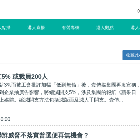
0
人點播
港人直播
有聲專欄
港人觀點
港人
收藏此
5% 或裁員200人
薪3%而被工會批評加幅「低到無倫」後，壹傳媒集團再度宣稱
到企業抽廣告影響，將縮減開支5%，涉及集團的報紙《蘋果日
上媒體。縮減開支方法包括減版面及減人手開支。壹傳...
30:00
聯辨威脅不落實普選便再無機會？