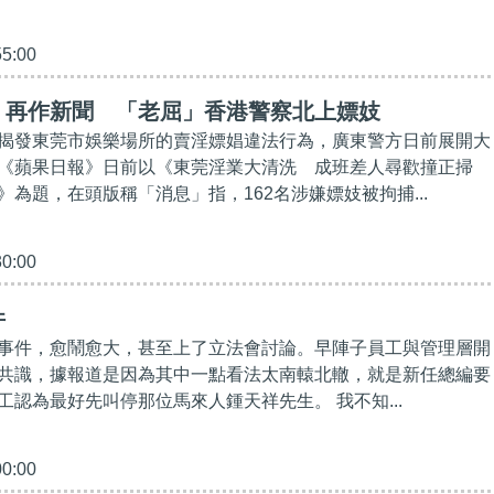
55:00
》再作新聞 「老屈」香港警察北上嫖妓
揭發東莞市娛樂場所的賣淫嫖娼違法行為，廣東警方日前展開大
《蘋果日報》日前以《東莞淫業大清洗 成班差人尋歡撞正掃
為題，在頭版稱「消息」指，162名涉嫌嫖妓被拘捕...
30:00
件
事件，愈鬧愈大，甚至上了立法會討論。早陣子員工與管理層開
共識，據報道是因為其中一點看法太南轅北轍，就是新任總編要
工認為最好先叫停那位馬來人鍾天祥先生。 我不知...
00:00