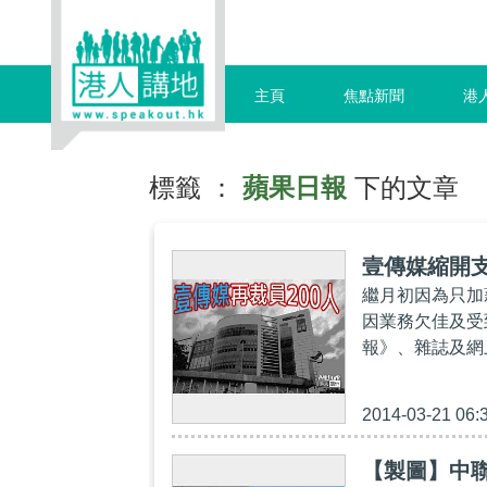
主頁
焦點新聞
港
標籤 ：
蘋果日報
下的文章
壹傳媒縮開支
繼月初因為只加
因業務欠佳及受
報》、雜誌及網
2014-03-21 06:
【製圖】中