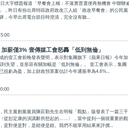
日大字標題報道「早餐會上稱：不落實普選便再無機會 中聯辦
」，昨日有份出席特區政府政改三人組「政改早餐會」的公民黨
驊，今早出席電台節目時澄清，完全沒有聽...
45:00
加薪僅3% 壹傳媒工會怒轟「低到無倫」
成的壹工會前晚發表聲明，表示對集團旗下《蘋果日報》今年加
感到失望，並形容有關加幅是「低到無倫」。 壹工會表示，集團
扭虧為盈，加上財政預算案估計今年通脹率為4.6%...
00:00
，民主黨創黨黨員陳莊勤先生在明報「觀點」版發表了一篇三千
〈從彭定康的演講辭所想起的……〉，當中提到一個很重要的觀
，是對便是對，是錯便是錯。我們不能單用結果來評價...