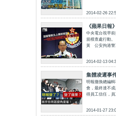
2014-02-26 22:
《蘋果日報
中央電台視早前
規模查處行動。
黃 公安拘港警》
2014-02-13 04:
集體凌遲事
明報撤換總編輯
會，最終達不成
得員工信任，員
2014-01-27 23: