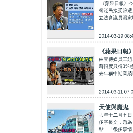
《蘋果日報》今
脅泛民接受篩選
立法會議員湯家
2014-03-19 08:
《蘋果日報》
由壹傳媒員工組
薪幅度只得3%
去年稱中期業績已
2014-03-11 07:
天使與魔鬼
去年十二月七日
多字長文，題為
點：「很多事情