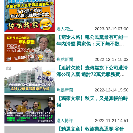
港人花生
2023-02-19 07:00
【窮途末路】稱公民黨最有可能一
年內清盤 梁家傑：天下無不散之
筵席
焦點新聞
2022-12-17 18:02
【追討欠款】壹傳媒旗下公司遭清
潔公司入稟 追討72萬元服務費用
欠款
焦點新聞
2022-12-14 15:50
【獨家文章】秋天，又是算帳的時
候
港人博評
2022-11-21 14:51
【精選文章】救旅業靠通關 谷針