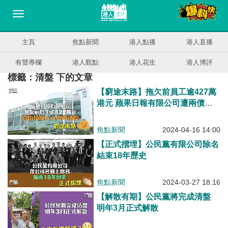
主頁
焦點新聞
港人點播
港人直播
有聲專欄
港人觀點
港人花生
港人博評
標籤：清盤 下的文章
【窮途末路】拖欠前員工逾427萬
港元 蘋果日報有限公司遭兩債權
人入稟申清盤
焦點新聞
2024-04-16 14:00
【正式摺埋】公民黨有限公司除名
結束18年歷史
焦點新聞
2024-03-27 18:16
【解散有期】公民黨將完成清盤
明年3月正式解散