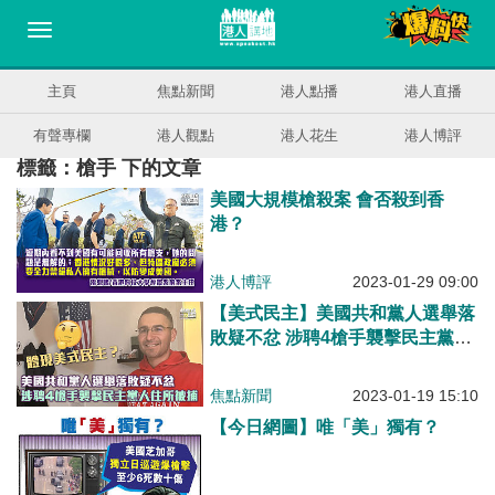
主頁
焦點新聞
港人點播
港人直播
有聲專欄
港人觀點
港人花生
港人博評
標籤：槍手 下的文章
美國大規模槍殺案 會否殺到香
港？
港人博評
2023-01-29 09:00
【美式民主】美國共和黨人選舉落
敗疑不忿 涉聘4槍手襲擊民主黨人
住所被捕
焦點新聞
2023-01-19 15:10
【今日網圖】唯「美」獨有？