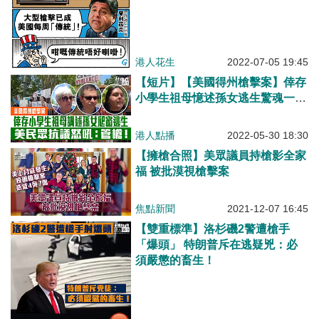
港人花生
2022-07-05 19:45
【短片】【美國得州槍擊案】倖存
小學生祖母憶述孫女逃生驚魂一
刻、美國全國步槍協會照常舉行年
會激起民憤、抗議者呼籲槍枝管制
港人點播
2022-05-30 18:30
【擁槍合照】美眾議員持槍影全家
福 被批漠視槍擊案
焦點新聞
2021-12-07 16:45
【雙重標準】洛杉磯2警遭槍手
「爆頭」 特朗普斥在逃疑兇：必
須嚴懲的畜生！