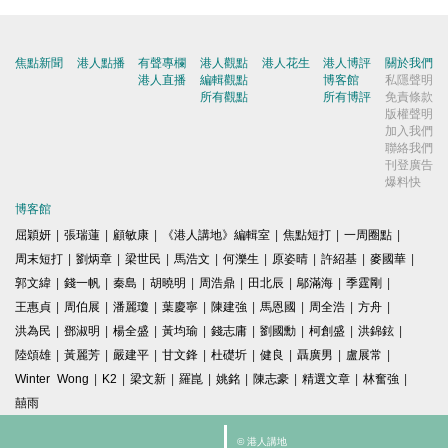
焦點新聞
港人點播
有聲專欄
港人觀點
港人花生
港人博評
關於我們
港人直播
編輯觀點
博客館
私隱聲明
所有觀點
所有博評
免責條款
版權聲明
加入我們
聯絡我們
刊登廣告
爆料快
博客館
屈穎妍
|
張瑞蓮
|
顧敏康
|
《港人講地》編輯室
|
焦點短打
|
一周圈點
|
周末短打
|
劉炳章
|
梁世民
|
馬浩文
|
何濼生
|
原姿晴
|
許紹基
|
麥國華
|
郭文緯
|
錢一帆
|
秦島
|
胡曉明
|
周浩鼎
|
田北辰
|
鄔滿海
|
季霆剛
|
王惠貞
|
周伯展
|
潘麗瓊
|
葉慶寧
|
陳建強
|
馬恩國
|
周全浩
|
方舟
|
洪為民
|
鄧淑明
|
楊全盛
|
黃均瑜
|
錢志庸
|
劉國勳
|
柯創盛
|
洪錦鉉
|
陸頌雄
|
黃麗芳
|
嚴建平
|
甘文鋒
|
杜礎圻
|
健良
|
聶廣男
|
盧展常
|
Winter Wong
|
K2
|
梁文新
|
羅崑
|
姚銘
|
陳志豪
|
精選文章
|
林奮強
|
囍雨
© 港人講地