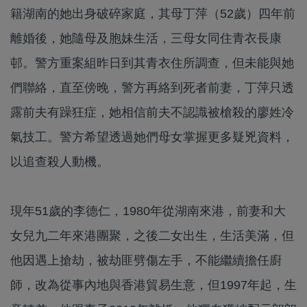
籍湖南的她出身破碎家庭，其母丁萍（52歲）四年前
離婚後，她隨母及胞妹生活，三母女同住青衣長康
邨。警方重案組昨日到其青衣住所調查，但未能與她
們聯絡，直至傍晚，警方再絡到死者前妻，丁萍只透
露前夫有躁狂症，她相信前夫不認識被槍殺的廖姓冷
氣技工。警方希望透過她們母女掌握更多疑兇資料，
以追查殺人動機。
現年51歲的李德仁，1980年從湖南來港，前妻和大
女兒九二年來港團聚，之後二女出生，生活美滿，但
他因遇上搶劫，被劫匪劈傷左手，不能繼續擔任廚
師，改為從事內地與香港貿易生意，但1997年起，生