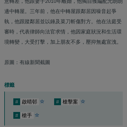
意轉差，他跟妻子2010年離婚，他獨自獲編配元朗朗
邊中轉屋。三年前，他在中轉屋跟鄰居因噪音起爭
執，他跟蹤鄰居並以錘及菜刀斬傷對方。他在法庭受
審時，代表律師向法官求情，他因家庭狀況和生活環
境轉變，大受打擊，加上朋友不多，壓抑無處宣洩。
原圖：有線新聞截圖
標籤
#
啟晴邨
#
槍擊案
#
槍手