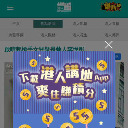
主頁
焦點新聞
港人點播
港人直播
有聲專欄
港人觀點
港人花生
港人博評
啟晴邨槍手女兒疑是藝人李悅彤
讚好
1
分享