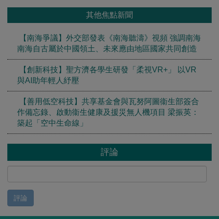
其他焦點新聞
【南海爭議】外交部發表《南海聽濤》視頻 強調南海
南海自古屬於中國領土、未來應由地區國家共同創造
【創新科技】聖方濟各學生研發「柔視VR+」 以VR
與AI助年輕人紓壓
【善用低空科技】共享基金會與瓦努阿圖衞生部簽合
作備忘錄、啟動衞生健康及援災無人機項目 梁振英：
築起「空中生命線」
評論
評論