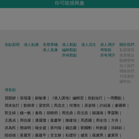
你可能感興趣
焦點新聞
港人點播
有聲專欄
港人觀點
港人花生
港人博評
關於我們
港人直播
編輯觀點
博客館
私隱聲明
所有觀點
所有博評
免責條款
版權聲明
加入我們
聯絡我們
刊登廣告
爆料快
博客館
屈穎妍
|
張瑞蓮
|
顧敏康
|
《港人講地》編輯室
|
焦點短打
|
一周圈點
|
周末短打
|
劉炳章
|
梁世民
|
馬浩文
|
何濼生
|
原姿晴
|
許紹基
|
麥國華
|
郭文緯
|
錢一帆
|
秦島
|
胡曉明
|
周浩鼎
|
田北辰
|
鄔滿海
|
季霆剛
|
王惠貞
|
周伯展
|
潘麗瓊
|
葉慶寧
|
陳建強
|
馬恩國
|
周全浩
|
方舟
|
洪為民
|
鄧淑明
|
楊全盛
|
黃均瑜
|
錢志庸
|
劉國勳
|
柯創盛
|
洪錦鉉
|
陸頌雄
|
黃麗芳
|
嚴建平
|
甘文鋒
|
杜礎圻
|
健良
|
聶廣男
|
盧展常
|