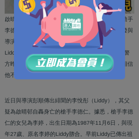
啟晴邨槍擊案有驚人消息，有報道指吞槍自盡的槍手
李德仁，其跟隨前妻生活的長女，疑是上月被揭發與
導演彭順傳出緋聞的藝人李悅彤（Liddy），由於
Liddy爆出緋聞後不知所終，警方未能與她聯絡；警
方昨晚聯絡上其前妻，據她表示前夫有躁狂症，相信
他不認識被槍殺的廖姓冷氣技工。
近日與導演彭順傳出緋聞的李悅彤（Liddy），其父
疑為啟晴邨自轟身亡的槍手李德仁。據悉，槍手李德
仁的女兒為李婷，出生日期為1987年11月6日，與現
年27歲、原名李婷的Liddy脗合。早前Liddy已傳出祖