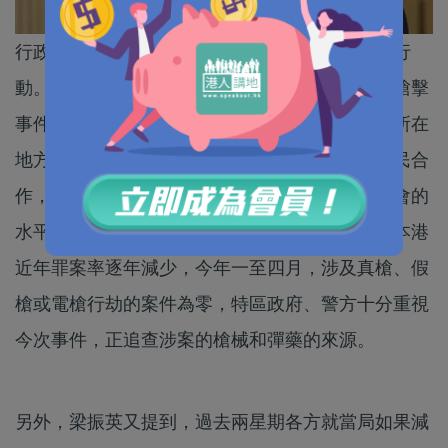
行政長官梁振英，讚揚警隊在啟晴邨槍擊案迅速行
動。梁振英在行政會議前表示，上星期六啟晴邨槍擊
事件後，警方迅速和專業行動，短時間鎖定疑兇所在
地方，解除社區重大治安事件。梁一方面感謝居民合
作，對警方採取行動的理解，又表揚警隊服務社會的
水平和精神。梁振英指出，香港治安十分良好，本港
近年罪案率逐年減少，今年一至四月，涉及真槍、假
槍或電槍行劫的案件為零，特區政府、警方十分重視
今次事件，正追查涉案的槍械和彈藥的來源。
另外，梁振英又提到，過去兩星期各方就當局如果減