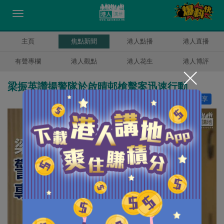
主頁
焦點新聞
港人點播
港人直播
有聲專欄
港人觀點
港人花生
港人博評
梁振英讚揚警隊於啟晴邨槍擊案迅速行動
讚好
0
分享