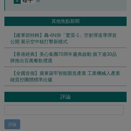
#
槍手
其他焦點新聞
【建軍節特輯】轟-6N掛「驚雷-1」空射彈道導彈首
公開 展示空中核打擊新模式
【香港經典】美心集團70周年慶典啟動 旗下逾30品
牌推出百萬餐飲禮遇
【全國首個】廣東築牢智能製造產業 工業機械人產業
鏈質控團體標準出爐
評論
評論