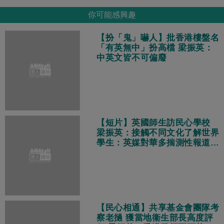
你可能感興趣
【扮「鬼」嚇人】批香港樓盤名
「有英無中」扮高檔 梁振英：
中英文皆不可偏廢
【短片】英國師生訪民心學校
梁振英：接觸不同文化了解世界
學生：英媒對華多揣測性報道
真實中國獨特多元現代化
【民心相通】共享基金會團隊考
察老撾 獲當地衞生部長高度評