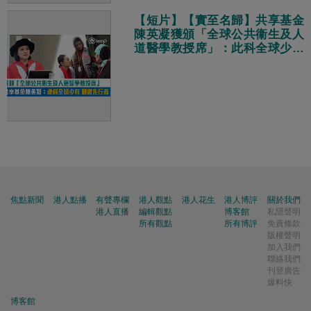
【短片】【實至名歸】共享基金
陳英凝獲頒「全球公共衞生及人
道醫學教授席」：此科全球少有
願意做先行者
焦點新聞
港人點播
有聲專欄
港人觀點
港人花生
港人博評
關於我們
港人直播
編輯觀點
博客館
私隱聲明
所有觀點
所有博評
免責條款
版權聲明
加入我們
聯絡我們
刊登廣告
爆料快
博客館