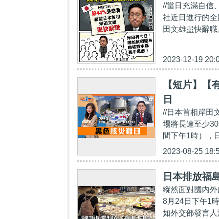
//當日充滿自
社近日進行的全
田文雄盡快辭職
2023-12-19 20:
【短片】【有
日
//日本首相岸
場將長達至少30
間下午1時），
2023-08-25 18:
日本排放福
縱然面對國內外
8月24日下午
如外交部發言人