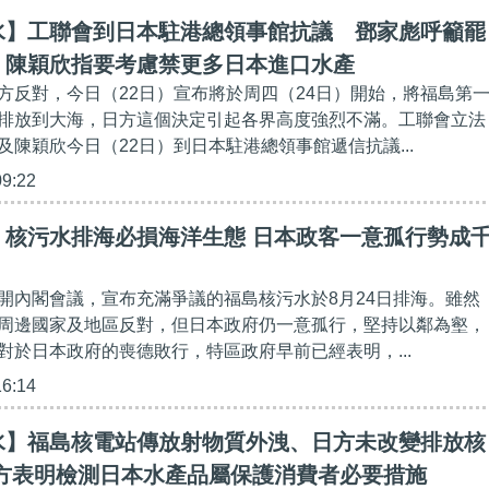
水】工聯會到日本駐港總領事館抗議 鄧家彪呼籲罷
、陳穎欣指要考慮禁更多日本進口水產
方反對，今日（22日）宣布將於周四（24日）開始，將福島第
排放到大海，日方這個決定引起各界高度強烈不滿。工聯會立法
及陳穎欣今日（22日）到日本駐港總領事館遞信抗議...
09:22
】核污水排海必損海洋生態 日本政客一意孤行勢成
開內閣會議，宣布充滿爭議的福島核污水於8月24日排海。雖然
周邊國家及地區反對，但日本政府仍一意孤行，堅持以鄰為壑，
對於日本政府的喪德敗行，特區政府早前已經表明，...
16:14
水】福島核電站傳放射物質外洩、日方未改變排放核
中方表明檢測日本水產品屬保護消費者必要措施