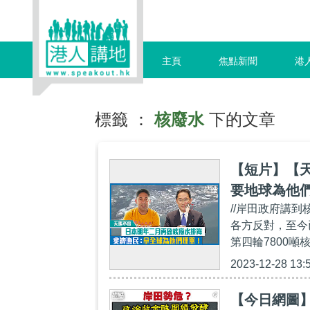
主頁
焦點新聞
港
標籤 ：
核廢水
下的文章
【短片】【
要地球為他
//岸田政府講
各方反對，至今
第四輪7800噸
2023-12-28 13:
【今日網圖