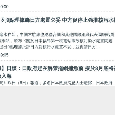
30:00
】列9點理據轟日方處置欠妥 中方促停止強推核污水
廢水在即，中國常駐維也納聯合國和其他國際組織代表團網站周
方網站，發布《關於日本福島第一核電站事故核污染水處置問題
提出9點理據批評日方對核污水處置不妥，並促請日方...
39:05
海】日媒：日政府趕在解禁拖網捕魚前 擬於8月底將
放入海
聞》昨日（6日）報道，多名日本政府消息人士透露，日本政府
的美日韓首腦峰會後，正式決定福島核廢水排海日期，最快可能在
道又指，日本政府內有部分人士主張，核廢水應在本月...
13:31