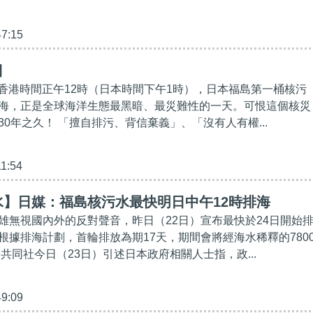
47:15
日
4日香港時間正午12時（日本時間下午1時），日本福島第一桶核污
海，正是全球海洋生態最黑暗、最災難性的一天。可恨這個核災
0年之久！ 「擅自排污、背信棄義」、「沒有人有權...
11:54
水】日媒：福島核污水最快明日中午12時排海
雄無視國內外的反對聲音，昨日（22日）宣布最快於24日開始
根據排海計劃，首輪排放為期17天，期間會將經海水稀釋的780
共同社今日（23日）引述日本政府相關人士指，政...
49:09