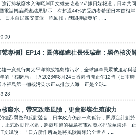
信、強行排核廢水入海嘅岸田文雄去咗邊？// 據日媒報道，日本共
國電話輿論調查結果顯示，有超過44%的受訪者希望日本首相岸
。 日本自民黨安倍派「吃回扣」醜聞持續發酵，...
00:00
聲專欄】EP14：圈傳媒總社長張瑞蓮：黑色核災
田文雄一意孤行向太平洋排放福島核污水，全球無辜民眾被迫參與
年的「核賭局」！// 2023年8月24日香港時間正午12時（日本時
日本福島第一桶核污染水正式排放入海，正是全球...
53:28
島核廢水，帶來致癌風險，更會影響生殖能力
的強烈質疑和反對聲音，日本政府仍然一意孤行，照原定計劃於
1時，正式啟動排水泵，將處理過的福島核電站廢水排放至海洋，
汪文斌說：「日方所作所為是將風險轉嫁給全世界，...