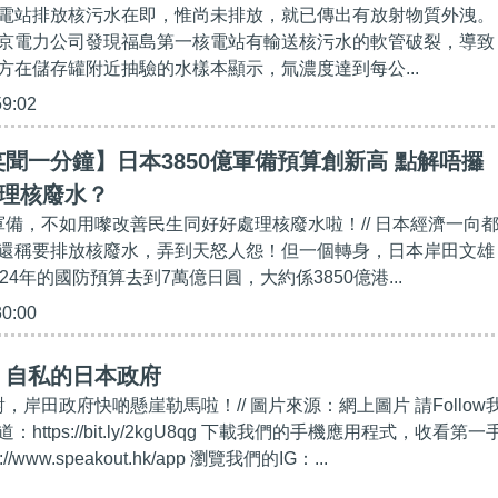
電站排放核污水在即，惟尚未排放，就已傳出有放射物質外洩。
京電力公司發現福島第一核電站有輸送核污水的軟管破裂，導致
方在儲存罐附近抽驗的水樣本顯示，氚濃度達到每公...
59:02
聞一分鐘】日本3850億軍備預算創新高 點解唔攞
處理核廢水？
展軍備，不如用嚟改善民生同好好處理核廢水啦！// 日本經濟一向
還稱要排放核廢水，弄到天怒人怨！但一個轉身，日本岸田文雄
24年的國防預算去到7萬億日圓，大約係3850億港...
30:00
】自私的日本政府
對，岸田政府快啲懸崖勒馬啦！// 圖片來源：網上圖片 請Follow
道：https://bit.ly/2kgU8qg 下載我們的手機應用程式，收看第一
/www.speakout.hk/app 瀏覽我們的IG：...