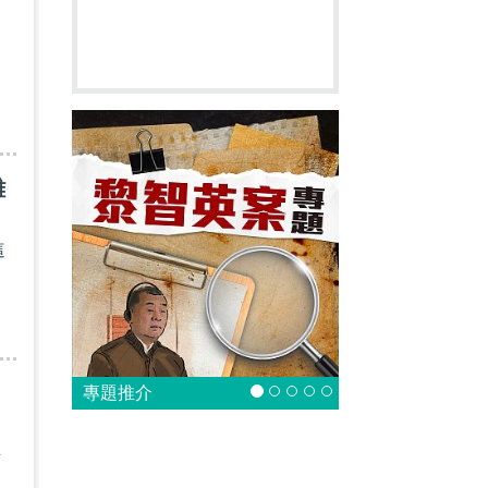
同
難
這
專題推介
正