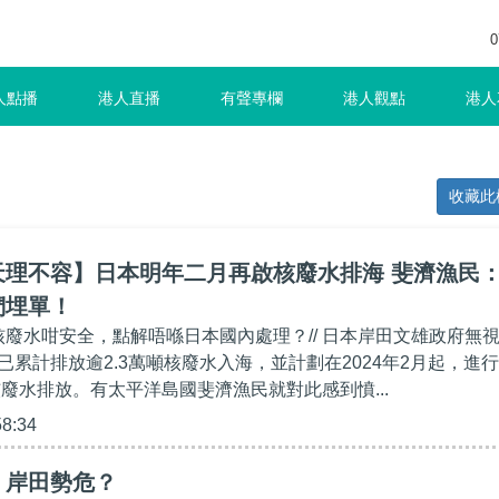
0
人點播
港人直播
有聲專欄
港人觀點
港人
收藏此
天理不容】日本明年二月再啟核廢水排海 斐濟漁民
們埋單！
到核廢水咁安全，點解唔喺日本國內處理？// 日本岸田文雄政府無
已累計排放逾2.3萬噸核廢水入海，並計劃在2024年2月起，進行
核廢水排放。有太平洋島國斐濟漁民就對此感到憤...
58:34
】岸田勢危？