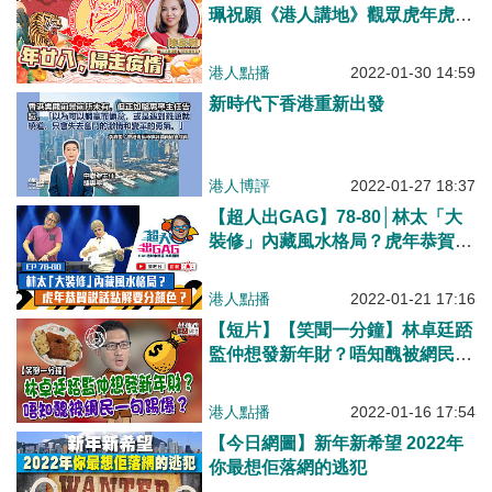
珮祝願《港人講地》觀眾虎年虎虎
生威： 將不好的事全部掃走、望
香港捱過疫情、與內地快點通關！
港人點播
2022-01-30 14:59
新時代下香港重新出發
港人博評
2022-01-27 18:37
【超人出GAG】78-80│林太「大
裝修」內藏風水格局？虎年恭賀說
話點解要分顏色？
港人點播
2022-01-21 17:16
【短片】【笑聞一分鐘】林卓廷踎
監仲想發新年財？唔知醜被網民一
句踢爆？
港人點播
2022-01-16 17:54
【今日網圖】新年新希望 2022年
你最想佢落網的逃犯