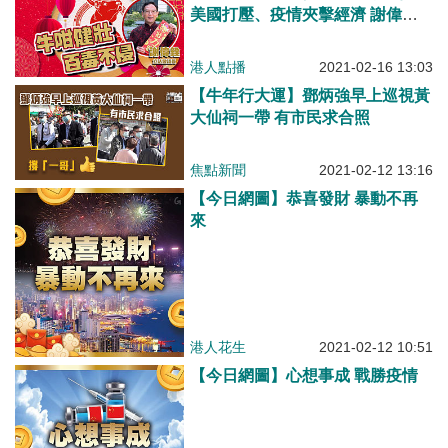
美國打壓、疫情​夾擊經濟 謝偉
銓：戰勝疫情要香港各界上下同
欲、同心抗疫！
港人點播
2021-02-16 13:03
【牛年行大運】鄧炳強早上巡視黃
大仙祠一帶 有市民求合照
焦點新聞
2021-02-12 13:16
【今日網圖】恭喜發財 暴動不再
來
港人花生
2021-02-12 10:51
【今日網圖】心想事成 戰勝疫情