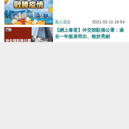
港人花生
2021-02-11 18:54
【網上春茗】外交部駐港公署：過
去一年挺身而出、敢於亮劍
焦點新聞
2021-02-10 12:25
【今日網片】【香記小炒】團年加
餸
港人點播
2021-02-10 12:23
【短片】【新年願望】香港人期待
2021年新氣象：社會不再撕裂、
疫情早日完結、回復正常生活、政