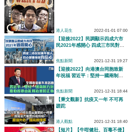
港人花生
2022-01-01 07:00
【迎接2022】民調顯示四成六市
民2021年感開心 四成三市民對
2022年個人身心健康發展有信心
焦點新聞
2021-12-31 19:27
【迎接2022】向港澳台同胞致新
年祝福 習近平：堅持一國兩制方
針 推動香港由亂轉治重回正軌
焦點新聞
2021-12-31 18:44
【秉文觀新】抗疫又一年 不可再
蹉跎
港人觀點
2021-12-31 18:40
【短片】【牛咁健壯、百毒不侵】