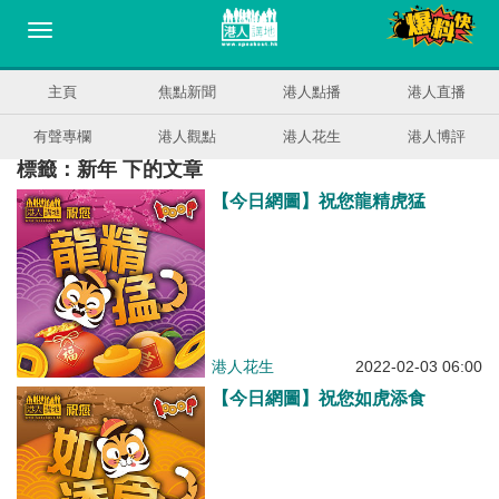
主頁
焦點新聞
港人點播
港人直播
有聲專欄
港人觀點
港人花生
港人博評
標籤：新年 下的文章
【今日網圖】祝您龍精虎猛
港人花生
2022-02-03 06:00
【今日網圖】祝您如虎添食