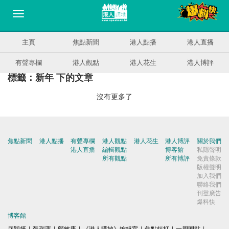
主頁
焦點新聞
港人點播
港人直播
有聲專欄
港人觀點
港人花生
港人博評
標籤：新年 下的文章
沒有更多了
焦點新聞
港人點播
有聲專欄
港人觀點
港人花生
港人博評
關於我們
港人直播
編輯觀點
博客館
私隱聲明
所有觀點
所有博評
免責條款
版權聲明
加入我們
聯絡我們
刊登廣告
爆料快
博客館