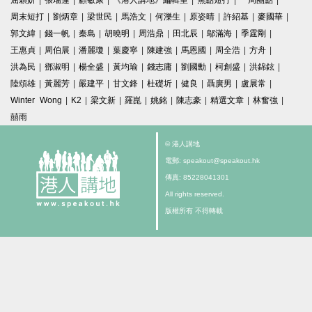
屈穎妍
|
張瑞蓮
|
顧敏康
|
《港人講地》編輯室
|
焦點短打
|
一周圈點
|
周末短打
|
劉炳章
|
梁世民
|
馬浩文
|
何濼生
|
原姿晴
|
許紹基
|
麥國華
|
郭文緯
|
錢一帆
|
秦島
|
胡曉明
|
周浩鼎
|
田北辰
|
鄔滿海
|
季霆剛
|
王惠貞
|
周伯展
|
潘麗瓊
|
葉慶寧
|
陳建強
|
馬恩國
|
周全浩
|
方舟
|
洪為民
|
鄧淑明
|
楊全盛
|
黃均瑜
|
錢志庸
|
劉國勳
|
柯創盛
|
洪錦鉉
|
陸頌雄
|
黃麗芳
|
嚴建平
|
甘文鋒
|
杜礎圻
|
健良
|
聶廣男
|
盧展常
|
Winter Wong
|
K2
|
梁文新
|
羅崑
|
姚銘
|
陳志豪
|
精選文章
|
林奮強
|
囍雨
© 港人講地
電郵: speakout@speakout.hk
傳真: 85228041301
All rights reserved.
版權所有 不得轉載