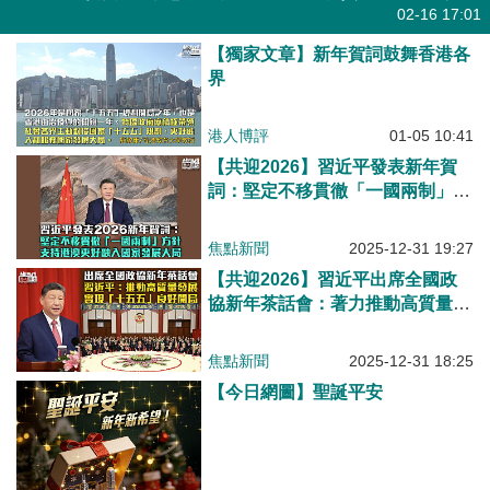
港人點播
02-16 17:01
【獨家文章】新年賀詞鼓舞香港各
界
港人博評
01-05 10:41
【共迎2026】習近平發表新年賀
詞：堅定不移貫徹「一國兩制」方
針 支持港澳更好融入國家發展大
局
焦點新聞
2025-12-31 19:27
【共迎2026】習近平出席全國政
協新年茶話會：著力推動高質量發
展、實現「十五五」良好開局
焦點新聞
2025-12-31 18:25
【今日網圖】聖誕平安