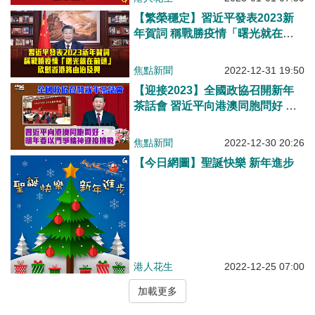
【繁榮穩定】習近平發表2023新
年賀詞 稱戰勝疫情「曙光就在前
頭」 欣慰香港將由治及興
焦點新聞
2022-12-31 19:50
【迎接2023】全國政協召開新年
茶話會 習近平向港澳同胞問好 強
調明年要以鬥爭精神迎接挑戰
焦點新聞
2022-12-30 20:26
【今日網圖】聖誕快樂 新年進步
港人花生
2022-12-25 07:00
加載更多