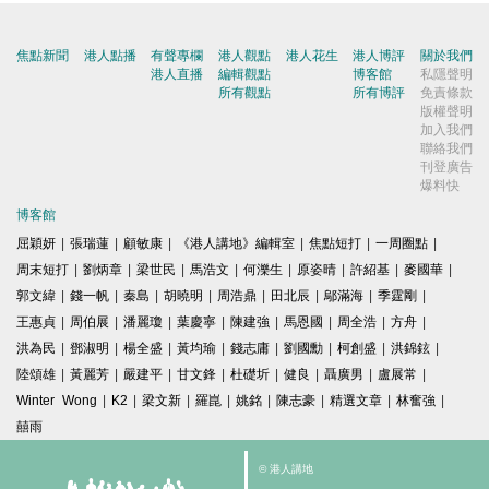
焦點新聞
港人點播
有聲專欄
港人觀點
港人花生
港人博評
關於我們
港人直播
編輯觀點
博客館
私隱聲明
所有觀點
所有博評
免責條款
版權聲明
加入我們
聯絡我們
刊登廣告
爆料快
博客館
屈穎妍
|
張瑞蓮
|
顧敏康
|
《港人講地》編輯室
|
焦點短打
|
一周圈點
|
周末短打
|
劉炳章
|
梁世民
|
馬浩文
|
何濼生
|
原姿晴
|
許紹基
|
麥國華
|
郭文緯
|
錢一帆
|
秦島
|
胡曉明
|
周浩鼎
|
田北辰
|
鄔滿海
|
季霆剛
|
王惠貞
|
周伯展
|
潘麗瓊
|
葉慶寧
|
陳建強
|
馬恩國
|
周全浩
|
方舟
|
洪為民
|
鄧淑明
|
楊全盛
|
黃均瑜
|
錢志庸
|
劉國勳
|
柯創盛
|
洪錦鉉
|
陸頌雄
|
黃麗芳
|
嚴建平
|
甘文鋒
|
杜礎圻
|
健良
|
聶廣男
|
盧展常
|
Winter Wong
|
K2
|
梁文新
|
羅崑
|
姚銘
|
陳志豪
|
精選文章
|
林奮強
|
囍雨
© 港人講地