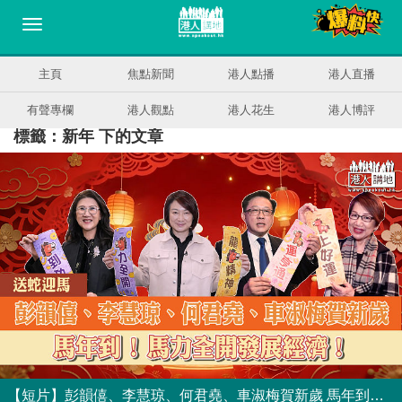
主頁
焦點新聞
港人點播
港人直播
有聲專欄
港人觀點
港人花生
港人博評
標籤：新年 下的文章
【短片】彭韻僖、李慧琼、何君堯、車淑梅賀新歲 馬年到！馬力全開發展經濟！