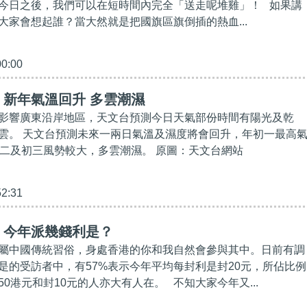
今日之後，我們可以在短時間內完全「送走呢堆雞」！ 如果講
大家會想起誰？當大然就是把國旗區旗倒插的熱血...
00:00
新年氣溫回升 多雲潮濕
影響廣東沿岸地區，天文台預測今日天氣部份時間有陽光及乾
雲。 天文台預測未來一兩日氣溫及濕度將會回升，年初一最高
初二及初三風勢較大，多雲潮濕。 原圖：天文台網站
52:31
】今年派幾錢利是？
屬中國傳統習俗，身處香港的你和我自然會參與其中。日前有調
是的受訪者中，有57%表示今年平均每封利是封20元，所佔比例
0港元和封10元的人亦大有人在。 不知大家今年又...