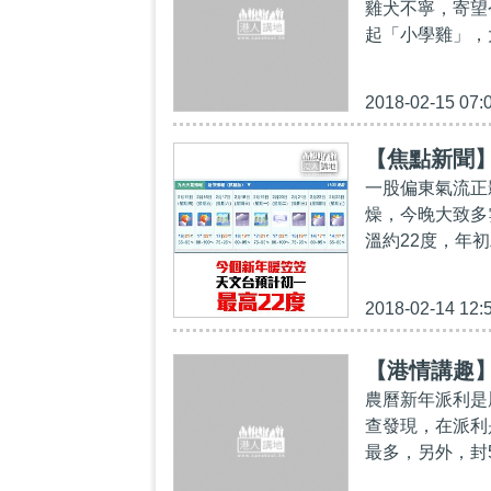
雞犬不寧，寄望
起「小學雞」，
2018-02-15 07:
【焦點新聞】
一股偏東氣流正
燥，今晚大致多
溫約22度，年
2018-02-14 12:
【港情講趣
農曆新年派利是
查發現，在派利
最多，另外，封5