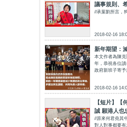
議事規則、
//承葉劉所言，
2018-02-16 18:
新年期望：減
本文作者為陳克
年，恭祝各位讀
政府新班子寄予
2018-02-16 14:
【短片】【何
誠 願港人
//原來何君堯
對人對事都要有