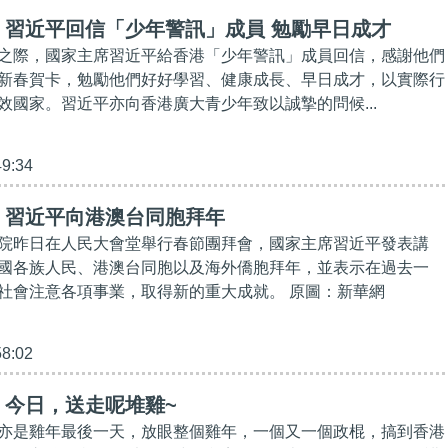
】習近平回信「少年警訊」成員 勉勵早日成才
之際，國家主席習近平給香港「少年警訊」成員回信，感謝他們
新春賀卡，勉勵他們好好學習、健康成長、早日成才，以實際行
效國家。習近平亦向香港廣大青少年致以誠摯的問候...
49:34
】習近平向港澳台同胞拜年
院昨日在人民大會堂舉行春節團拜會，國家主席習近平發表講
國各族人民、港澳台同胞以及海外僑胞拜年，並表示在過去一
社會注意各項事業，取得新的重大成就。 原圖：新華網
58:02
】今日，送走呢堆雞~
亦是雞年最後一天，放眼整個雞年，一個又一個政棍，搞到香港