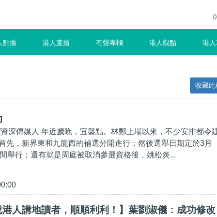
0
人點播
港人直播
有聲專欄
港人觀點
港人
收藏此
功
/資深傳媒人 年近歲晚，宜盤點。林鄭上場以來，不少安排都令
首先，新界東和九龍西的補選分開進行；然後選舉日期定於3月
期間舉行；還有就是周庭被取消參選資格後，姚松炎...
00:00
祝港人講地讀者，順順利利！】葉劉淑儀：成功修改