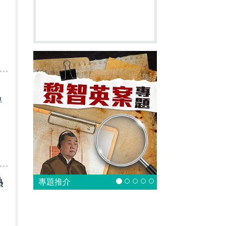
早
熱
專題推介
，