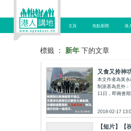
主頁
焦點新聞
港
標籤 ：
新年
下的文章
又食又拎神
本文作者為黃永
制派甚為意外：
11日，即兩會
2018-02-17 13:
【短片】【