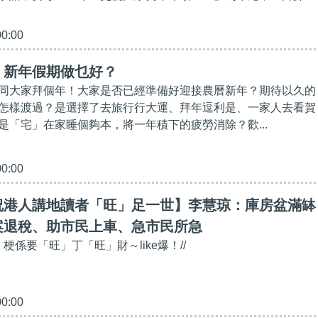
00:00
】新年假期做乜好？
同大家拜個年！大家是否已經準備好迎接農曆新年？期待以久的
怎樣渡過？是選擇了去旅行行大運、拜年逗利是、一家人去看賀
是「宅」在家睡個夠本，將一年積下的疲勞消除？歡...
00:00
祝港人講地讀者「旺」足一世】李慧琼：庫房盆滿缽
案退稅、助市民上車、急市民所急
，梗係要「旺」丁「旺」財～like爆！//
00:00