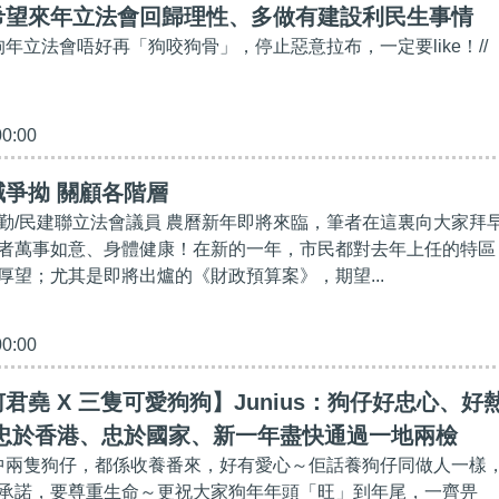
希望來年立法會回歸理性、多做有建設利民生事情
狗年立法會唔好再「狗咬狗骨」，停止惡意拉布，一定要like！//
00:00
爭拗 關顧各階層
勤/民建聯立法會議員 農曆新年即將來臨，筆者在這裏向大家拜
者萬事如意、身體健康！在新的​一年，市民都對去年上任的特區
厚望；尤其是即將出爐的《財政預算案》，期望...
00:00
君堯 X 三隻可愛狗狗】Junius：狗仔好忠心、好
也忠於香港、忠於國家、新一年盡快通過一地兩檢
其中兩隻狗仔，都係收養番來，好有愛心～佢話養狗仔同做人一樣
承諾，要尊重生命～更祝大家狗年年頭「旺」到年尾，一齊畀