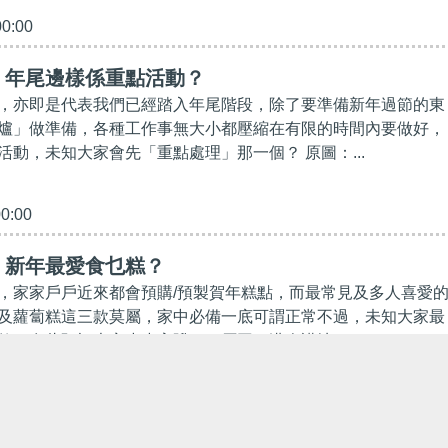
00:00
】年尾邊樣係重點活動？
，亦即是代表我們已經踏入年尾階段，除了要準備新年過節的東
爐」做準備，各種工作事無大小都壓縮在有限的時間內要做好，
活動，未知大家會先「重點處理」那一個？ 原圖：...
00:00
】新年最愛食乜糕？
，家家戶戶近來都會預購/預製賀年糕點，而最常見及多人喜愛
及蘿蔔糕這三款莫屬，家中必備一底可謂正常不過，未知大家最
？在此預祝大家步步高陞 ！ 原圖：港人講地...
00:00