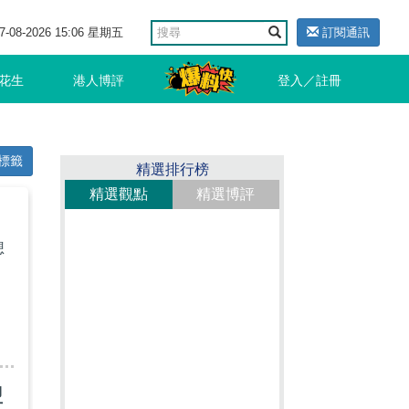
7-08-2026 15:06 星期五
訂閱通訊
花生
港人博評
登入／註冊
標籤
精選排行榜
精選觀點
精選博評
想
盟