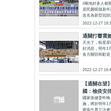
//兩地好多人
居民圓呢個新年
改名為新型冠狀病
2022-12-27 18:
通關打響震撼
天光了，盼星星
好消息，明年1
各方關切和歡迎
2022-12-27 16:
【通關在望
國：檢疫安
國家衞健委昨晚
施，將於明年1
療衞生界立法會