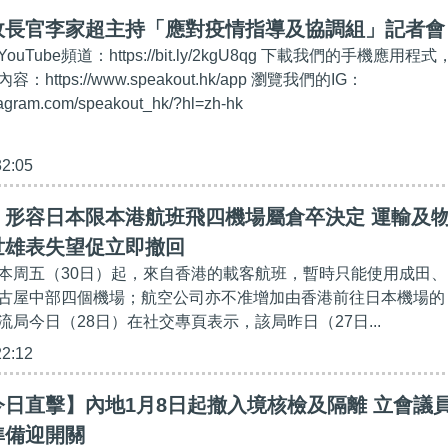
政長官李家超主持「應對疫情指導及協調組」記者會
ouTube頻道：https://bit.ly/2kgU8qg 下載我們的手機應用程式
ttps://www.speakout.hk/app 瀏覽我們的IG：
tagram.com/speakout_hk/?hl=zh-hk
32:05
】形容日本限本港航班飛四機場屬倉卒決定 運輸及
世雄表失望促立即撤回
本周五（30日）起，來自香港的載客航班，暫時只能使用成田、
古屋中部四個機場；航空公司亦不准增加由香港前往日本機場的
局今日（28日）在社交專頁表示，該局昨日（27日...
22:12
日直擊】內地1月8日起撤入境核檢及隔離 立會議
準備迎開關