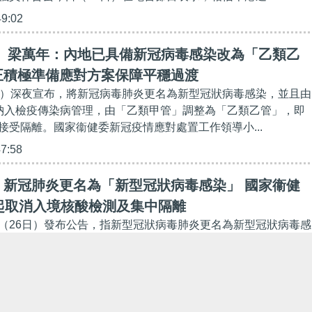
49:02
】 梁萬年：內地已具備新冠病毒感染改為「乙類乙
正積極準備應對方案保障平穩過渡
日）深夜宣布，將新冠病毒肺炎更名為新型冠狀病毒感染，並且由
納入檢疫傳染病管理，由「乙類甲管」調整為「乙類乙管」，即
接受隔離。國家衞健委新冠疫情應對處置工作領導小...
47:58
】新冠肺炎更名為「新型冠狀病毒感染」 國家衞健
起取消入境核酸檢測及集中隔離
（26日）發布公告，指新型冠狀病毒肺炎更名為新型冠狀病毒感
准，自2023年1月8日起，解除對新型冠狀病毒感染採取的《中
病防治法》規定的甲類傳染病預防、控制措施；新型...
53:35