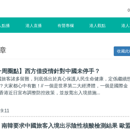
0
人點播
港人直播
有聲專欄
港人觀點
港人
章
收藏此
一周圈點】西方借疫情針對中國未停手？
中國旅客諸多留難，到底係出於真心保護人民生命健康，定係繼續
？大家都心中有數！// 一個是世界第二大經濟體，一個是國際金
香港近日宣布調整防控政策，並放寬出入境措施...
19:11
】南韓要求中國旅客入境出示陰性核酸檢測結果 歐