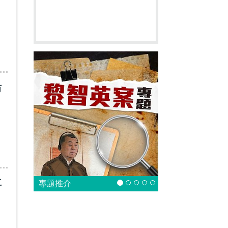
防
再
專題推介