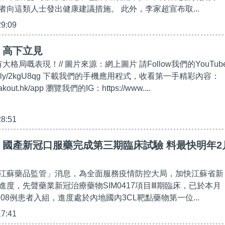
者向這類人士發出健康建議措施。 此外，李家超宣布取...
29:09
】高下立見
大格局嘅表現！// 圖片來源：網上圖片 請Follow我們的YouTub
/bit.ly/2kgU8qg 下載我們的手機應用程式，收看第一手精彩內容：
eakout.hk/app 瀏覽我們的IG：https://www....
28:51
】國產新冠口服藥完成第三期臨床試驗 料最快明年2
江蘇藥品監管」消息，為全面服務疫情防控大局，加快江蘇省新
進度，先聲藥業新冠治療藥物SIM0417項目Ⅲ期臨床，已於本月
208例患者入組，進度處於內地國內3CL靶點藥物第一位...
17:41