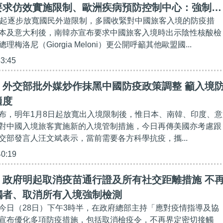
要求仿效實施限制、歐洲疾病預防控制中心：強制中
日起逐步放寬國民外遊限制，多國收緊對中國旅客入境的防疫措
新冠篩查並不合理
本及意大利後，南韓亦宣布要求中國旅客入境時出示陰性核酸檢
梅洛尼（Giorgia Meloni）更公開呼籲其他歐盟國...
33:45
】外交部批外媒炒作抹黑中國防疫政策調整 籲入境
適度
布，明年1月8日起放寬出入境限制後，惟日本、南韓、印度、意
對中國入境旅客實施新的入境管制措施，今日再傳美國亦考慮跟
交部發言人汪文斌表示，當前需要各方科學抗疫，攜...
40:19
】政府明起取消疫苗通行證及所有社交距離措施 不
觸者、取消所有入境強制檢測
今日（28日）下午3時半，在政府總部主持「應對疫情指導及協
宣布優化多項防疫措施，包括取消檢疫令，不再界定密切接觸