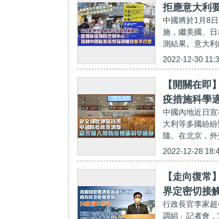
拒應意大利
中國將於1月8
國旅客接受
施，繼美國、日
測結果。意大利總理
2022-12-30 11:
【開關在即
疫措施科學
中國內地近日宣
大利等多國紛紛
隨。在北京，外
2022-12-28 18:
【走向復常
界定密切接
行政長官李家超
調組」記者會，