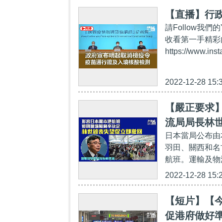
【直播】行
請Follow我們的Y
收看第一手精彩內容：h
https://www.ins
2022-12-28 15:
【嚴正要求
流局局長林
日本當局公布由
羽田、關西和名
航班。運輸及物流
2022-12-28 15:
【短片】【今
促港府做好