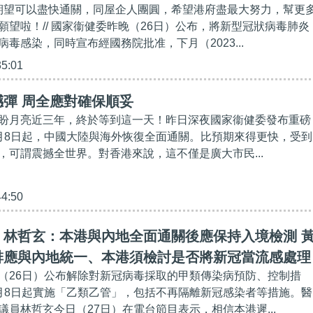
都期望可以盡快通關，同屋企人團圓，希望港府盡最大努力，幫更
願望啦！// 國家衞健委昨晚（26日）公布，將新型冠狀病毒肺炎
毒感染，同時宣布經國務院批准，下月（2023...
35:01
彈 周全應對確保順妥
盼月亮近三年，終於等到這一天！昨日深夜國家衞健委發布重磅
月8日起，中國大陸與海外恢復全面通關。比預期來得更快，受到
，可謂震撼全世界。對香港來說，這不僅是廣大市民...
44:50
】林哲玄：本港與內地全面通關後應保持入境檢測 
排應與內地統一、本港須檢討是否將新冠當流感處理
（26日）公布解除對新冠病毒採取的甲類傳染病預防、控制措
月8日起實施「乙類乙管」，包括不再隔離新冠感染者等措施。醫
議員林哲玄今日（27日）在電台節目表示，相信本港遲...