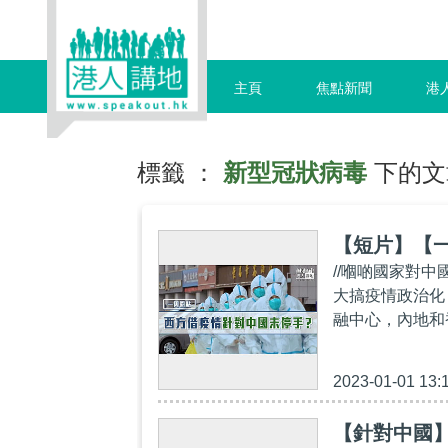
主頁
焦點新聞
港
標籤 ：
新型冠狀病毒
下的文
【短片】【
//嗰啲國家對
大搞疫情政治化
融中心，內地和
2023-01-01 13:
【針對中國