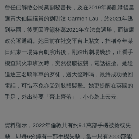
曾任已解散公民黨副秘書長，及在2019年暴亂港後當
選黃大仙區議員的劉珈汶 Carmen Lau，於2021年逃
到英國，後更因呼籲杯葛2021年立法會選舉，而被廉
政公署通緝。她日前在社交平台上貼文，指稱今年某
日結束一場舞台劇演出後，剛踏出劇場幾步，正看手
機查閱火車班次時，突然後腦被襲，電話被搶。她邊
追逐三名騎單車的歹徒，邊大聲呼喝，最終成功搶回
電話，可惜不免亦受到肢體襲擊。她更提醒在英國的
手足，外出時要「齊上齊落」，小心為上云云。
資料顯示，2022年倫敦共有約9.1萬部手機被搶或失
竊，即每6分鐘有一部手機失竊，當中只有2000部能