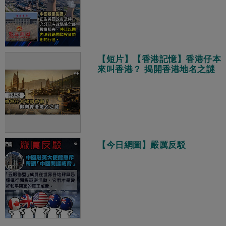
【短片】【香港記憶】香港仔本
來叫香港？ 揭開香港地名之謎
【今日網圖】嚴厲反駁