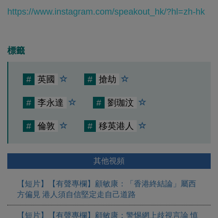
https://www.instagram.com/speakout_hk/?hl=zh-hk
標籤
#
英國
#
搶劫
#
李永達
#
劉珈汶
#
倫敦
#
移英港人
其他視頻
【短片】【有聲專欄】顧敏康：「香港終結論」屬西
方偏見 港人須自信堅定走自己道路
【短片】【有聲專欄】顧敏康：警惕網上歧視言論 慎