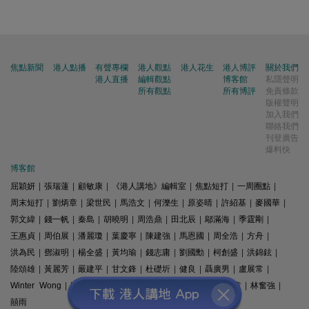
焦點新聞
港人點播
有聲專欄
港人觀點
港人花生
港人博評
關於我們
港人直播
編輯觀點
博客館
私隱聲明
所有觀點
所有博評
免責條款
版權聲明
加入我們
聯絡我們
刊登廣告
爆料快
博客館
屈穎妍
|
張瑞蓮
|
顧敏康
|
《港人講地》編輯室
|
焦點短打
|
一周圈點
|
周末短打
|
劉炳章
|
梁世民
|
馬浩文
|
何濼生
|
原姿晴
|
許紹基
|
麥國華
|
郭文緯
|
錢一帆
|
秦島
|
胡曉明
|
周浩鼎
|
田北辰
|
鄔滿海
|
季霆剛
|
王惠貞
|
周伯展
|
潘麗瓊
|
葉慶寧
|
陳建強
|
馬恩國
|
周全浩
|
方舟
|
洪為民
|
鄧淑明
|
楊全盛
|
黃均瑜
|
錢志庸
|
劉國勳
|
柯創盛
|
洪錦鉉
|
陸頌雄
|
黃麗芳
|
嚴建平
|
甘文鋒
|
杜礎圻
|
健良
|
聶廣男
|
盧展常
|
Winter Wong
|
K2
|
梁文新
|
羅崑
|
姚銘
|
陳志豪
|
精選文章
|
林奮強
|
囍雨