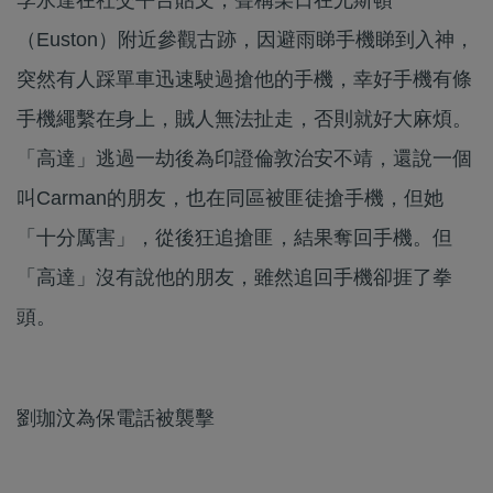
（Euston）附近參觀古跡，因避雨睇手機睇到入神，
突然有人踩單車迅速駛過搶他的手機，幸好手機有條
手機繩繫在身上，賊人無法扯走，否則就好大麻煩。
「高達」逃過一劫後為印證倫敦治安不靖，還說一個
叫Carman的朋友，也在同區被匪徒搶手機，但她
「十分厲害」，從後狂追搶匪，結果奪回手機。但
「高達」沒有說他的朋友，雖然追回手機卻捱了拳
頭。
劉珈汶為保電話被襲擊