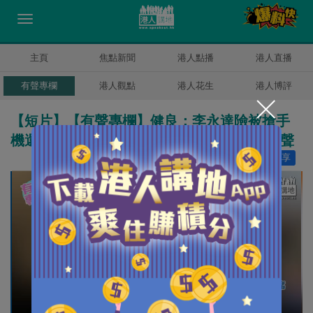
主頁
焦點新聞
港人點播
港人直播
有聲專欄
港人觀點
港人花生
港人博評
【短片】【有聲專欄】健良：李永達險被搶手
機還感覺良好 英國盜賊如毛「手足」忍氣吞聲
讚好
23
分享