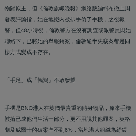
物歸原主，但《倫敦旗幟晚報》網絡版編輯布徹上周
發表評論指，她在地鐵內被扒手偷了手機，之後報
警，但48小時後，倫敦警方在沒有調查或派警員與她
聯絡下，已將她的舉報銷案，倫敦逾半失竊案都是同
樣方式變成不存在。
「手足」成「鵪鶉」不敢發聲
手機是BNO港人在英國最貴重的隨身物品，原來手機
被搶已成他們生活一部分，更不用說其他罪案，英格
蘭及威爾士的破案率不到6%，當地港人組織為紓緩