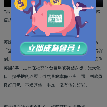
//當年暴亂禍港，「手足」何其勇武，人一到了英國
便成為「鵪鶉」，其實有苦自己知罷了。//
英國國庫空虛，警方經費短缺，首都倫敦早已變為
「盜賊之城」，身居英國BNO港人的感受自然最為深
刻。人稱「高達」的香港民主黨前主席李永達，居住
英國3年，近日在社交平台自爆被英國歹徒，光天化
日下搶手機的經歷，雖然最終幸保不失，還一副感覺
良好口氣，不過其他「手足」沒有他的好彩。
李永達在社交平台貼文，聲稱某日在尤斯頓