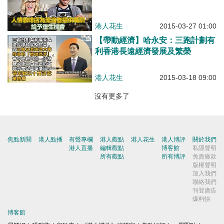
港人花生
2015-03-27 01:00
【帶動經濟】哈永安：三跑計劃有
利香港長遠經濟發展及繁榮
港人花生
2015-03-18 09:00
沒有更多了
焦點新聞
港人點播
有聲專欄
港人觀點
港人花生
港人博評
關於我們
港人直播
編輯觀點
博客館
私隱聲明
所有觀點
所有博評
免責條款
版權聲明
加入我們
聯絡我們
刊登廣告
爆料快
博客館