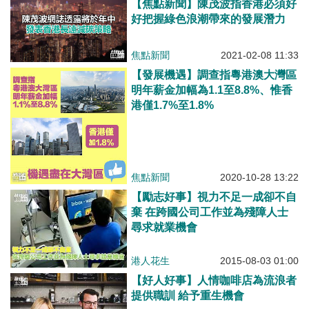
【焦點新聞】陳茂波指香港必須好
好把握綠色浪潮帶來的發展潛力
焦點新聞
2021-02-08 11:33
【發展機遇】調查指粵港澳大灣區
明年薪金加幅為1.1至8.8%、惟香
港僅1.7%至1.8%
焦點新聞
2020-10-28 13:22
【勵志好事】視力不足一成卻不自
棄 在跨國公司工作並為殘障人士
尋求就業機會
港人花生
2015-08-03 01:00
【好人好事】人情咖啡店為流浪者
提供職訓 給予重生機會