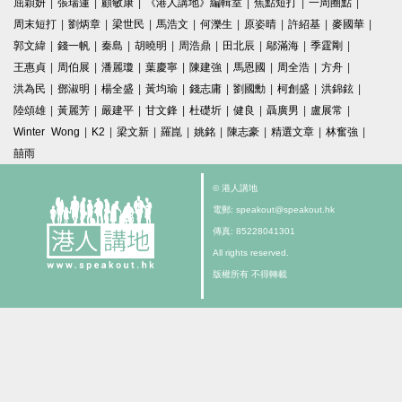
屈穎妍
|
張瑞蓮
|
顧敏康
|
《港人講地》編輯室
|
焦點短打
|
一周圈點
|
周末短打
|
劉炳章
|
梁世民
|
馬浩文
|
何濼生
|
原姿晴
|
許紹基
|
麥國華
|
郭文緯
|
錢一帆
|
秦島
|
胡曉明
|
周浩鼎
|
田北辰
|
鄔滿海
|
季霆剛
|
王惠貞
|
周伯展
|
潘麗瓊
|
葉慶寧
|
陳建強
|
馬恩國
|
周全浩
|
方舟
|
洪為民
|
鄧淑明
|
楊全盛
|
黃均瑜
|
錢志庸
|
劉國勳
|
柯創盛
|
洪錦鉉
|
陸頌雄
|
黃麗芳
|
嚴建平
|
甘文鋒
|
杜礎圻
|
健良
|
聶廣男
|
盧展常
|
Winter Wong
|
K2
|
梁文新
|
羅崑
|
姚銘
|
陳志豪
|
精選文章
|
林奮強
|
囍雨
© 港人講地
電郵: speakout@speakout.hk
傳真: 85228041301
All rights reserved.
版權所有 不得轉載