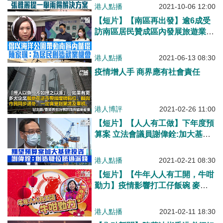
區褓姆」釋放年輕婦女勞動力、為
港人點播
2021-10-06 12:00
年長婦女提供就業機會
【短片】【南區再出發】逾6成受
訪南區居民贊成區內發展旅遊業
陳家珮：居民對「躍動港島南」反
應正面、倡以海洋公園帶動南區內
港人點播
2021-06-13 08:30
循環、創造更多就業機會
疫情增人手 商界應有社會責任
港人博評
2021-02-26 11:00
【短片】【人人有工做】下年度預
算案 立法會議員謝偉銓:加大基建
投資發展經濟、惠及中小企創造就
業機會，勝過派錢、因長貧難顧
港人點播
2021-02-21 08:30
【短片】【牛年人人有工開，牛咁
勤力】疫情影響打工仔飯碗 麥美
娟：牛轉乾坤、將衰氣全部轉走、
望政府設失業援助、創造就業機會
港人點播
2021-02-11 18:30