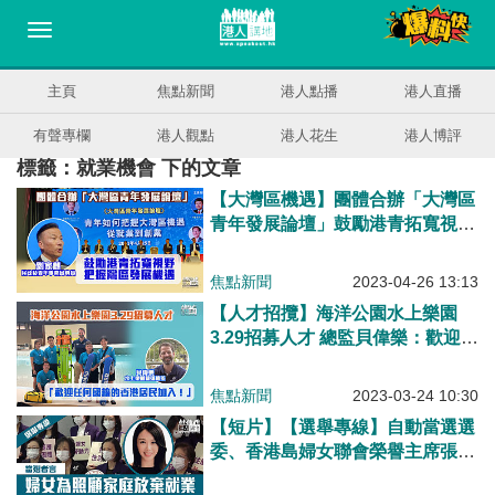
主頁
焦點新聞
港人點播
港人直播
有聲專欄
港人觀點
港人花生
港人博評
標籤：就業機會 下的文章
【大灣區機遇】團體合辦「大灣區
青年發展論壇」鼓勵港青拓寬視
野、把握灣區發展機遇
焦點新聞
2023-04-26 13:13
【人才招攬】海洋公園水上樂園
3.29招募人才 總監貝偉樂：歡迎任
何國籍的香港居民加入！
焦點新聞
2023-03-24 10:30
【短片】【選舉專線】自動當選選
委、香港島婦女聯會榮譽主席張雅
麗：女性地位有改善空間、倡「社