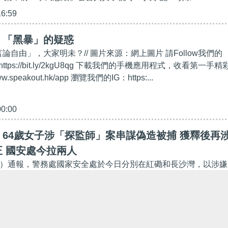
16:59
】「黑暴」的疑惑
言論自由」，大家明未？// 圖片來源：網上圖片 請Follow我們的
https://bit.ly/2kgU8qg 下載我們的手機應用程式，收看第一手精
w.speakout.hk/app 瀏覽我們的IG：https:...
00:00
64歲女子涉「探監師」案串謀偽造被捕 獲釋後再
 國安處今拉兩人
日）通報，警務處國家安全處於今日分別在紅磡和長沙灣，以涉嫌
」拘捕一名64歲女子及一名30歲男子。 警方指出，該名64
6日，與另外5名男子因涉及一宗 「串謀偽造」案...
56:42