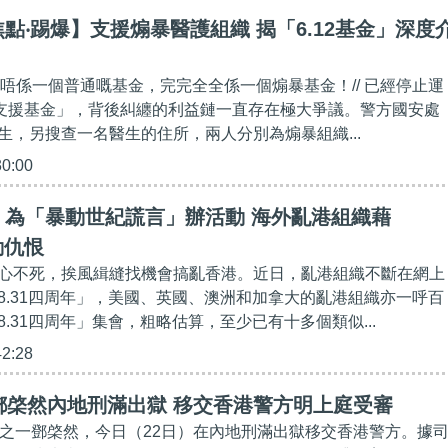
點‧踢爆】支援煽暴醫護組織 揭「6.12基金」深度
」並唔係一個普通嘅基金，完完全全係一個煽暴基金！// 已經停止運
道支援基金」，背後糾纏的利益鏈一直存在極大爭議。警方國安處
生，另搜查一名醫生的住所，兩人分別為煽暴組織...
30:00
】為「暴動世紀謊言」辦活動 海外亂港組織藉
動仇恨
心不死，挨風緝縫找機會搞亂香港。近日，亂港組織不斷在網上
8.31四周年」，美國、英國、澳洲和加拿大的亂港組織亦一呼百
.31四周年」集會，粗略估算，至少已有十多個類似...
42:28
鄧棨然內地刑滿出獄 移交香港警方明上庭受審
中之一鄧棨然，今日（22日）在內地刑滿出獄移交香港警方。據