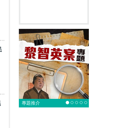
，
民
黑
專題推介