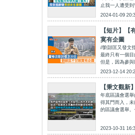
止我一人遭受到
2024-01-09 20:
【短片】【
寞有企圖
//劉頴匡又發
最終只有一個目
但是，因為參與
2023-12-14 20:
【秉文觀新
年底區議會選舉
得其門而入，未
的區議會選舉。
2023-10-31 16: