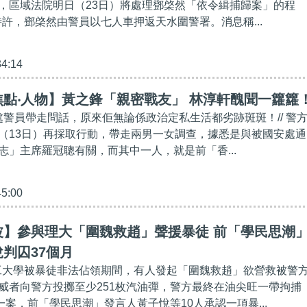
，區域法院明日（23日）將處理鄧棨然「依令緝捕歸案」的程
時許，鄧棨然由警員以七人車押返天水圍警署。消息稱...
34:14
點‧人物】黃之鋒「親密戰友」 林淳軒醜聞一籮籮
安處警員帶走問話，原來佢無論係政治定私生活都劣跡斑斑！// 警
（13日）再採取行動，帶走兩男一女調查，據悉是與被國安處通
志」主席羅冠聰有關，而其中一人，就是前「香...
45:00
波】參與理大「圍魏救趙」聲援暴徒 前「學民思潮
判囚37個月
月理工大學被暴徒非法佔領期間，有人發起「圍魏救趙」欲營救被警
威者向警方投擲至少251枚汽油彈，警方最終在油尖旺一帶拘捕
一案，前「學民思潮」發言人黃子悅等10人承認一項暴...