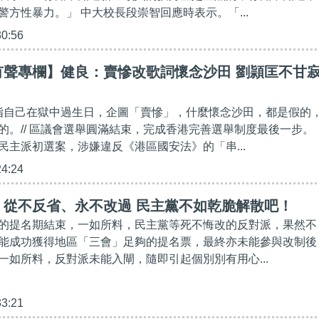
警方性暴力。」 中大校長段崇智回應時表示。「...
30:56
有聲專欄】健良：賣慘改歌詞懷念沙田 劉頴匡不甘
文指自己在獄中過生日，企圖「賣慘」，什麼懷念沙田，都是假的
的。// 區議會選舉圓滿結束，完成香港完善選舉制度最後一步。
民主派初選案，涉嫌違反《港區國安法》的「串...
24:24
】從不反省、永不改過 民主黨不如乾脆解散吧！
的提名期結束，一如所料，民主黨等死不悔改的反對派，果然不
能成功獲得地區「三會」足夠的提名票，最終亦未能參與改制後
一如所料，反對派未能入閘，隨即引起個別別有用心...
33:21