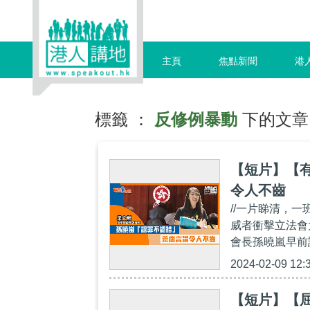
主頁
焦點新聞
港
標籤 ：
反修例暴動
下的文章
【短片】【
令人不齒
//一片睇清，一
威者衝擊立法會
會長孫曉嵐早前
2024-02-09 12:
【短片】【屈