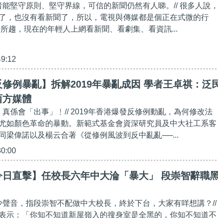
作者能堅守原則、堅守界線，可信的新聞仍然有人睇。// 很多人說
了，也沒有看新聞了，所以，電視與傳媒都是個正在式微的行
勢所趨，現在的年輕人上網看新聞、看劇集、看資訊...
49:12
修例暴亂】拆解2019年暴亂成因 學者王卓祺：泛
西方媒體
，真係會「出事」﹗// 2019年香港爆發反修例動亂，為何修改法
尤如顏色革命的暴動。新範式基金會資深研究員及中大社工系客
同梁偉諾以及楊云合著《從修例風波到反中亂亂──...
30:00
今日直擊】任校長六年中大淪「暴大」 段崇智辭職
不少聲音，指段崇智不配做中大校長，終於下台，大家有咩想講？//
表示：「你知不知道新屋嶺入的搜身室是全黑的，你知不知道不