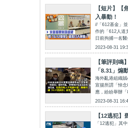
【短片】【焦
入暴動！
//「612基金
作的「612人
日前拘捕一名醫
2023-08-31 19:
【筆評則鳴
「8.31」煽
海外亂港組織賊
宣揚所謂「悼念
應，紛紛舉辦「8
2023-08-31 16:
【12逃犯】
「12逃犯」其