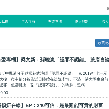
0
人點播
港人直播
有聲專欄
港人觀點
港人
收藏此
有聲專欄】梁文新：孫曉嵐「認罪不認錯」 荒唐言
班反中亂港分子點樣花式演繹「認罪不認錯」！//. 2019年七一示
大樓，案中部分被告近日陸續在法院求情。不過，港大學生會前
認罪，但卻擺出一副「認罪不認錯」的嘴臉，聲稱...
30:00
穎妍在線】EP：240可信，是最難能可貴的財富