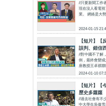
//只要新聞工
現在沒人看電視
業。 網絡是大
2024-01-15 21:
【短片】【反
誤判、錯信
//對中國不了解
例，最終會變成
座教授王卓祺聯
2024-01-10 07:
【短片】【
歷史多籮籮
//過去社會有
中大學生吳傲雪