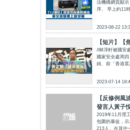
法機構網頁顯示
序。 早上約11
2023-08-22 13:
【短片】【焦
//林淳軒被國
國家安全處周四
緝、前「香港眾
2023-07-14 18:
【反修例風
發言人黃子悅
2019年11
包圍的暴徒，示
213人。在其中