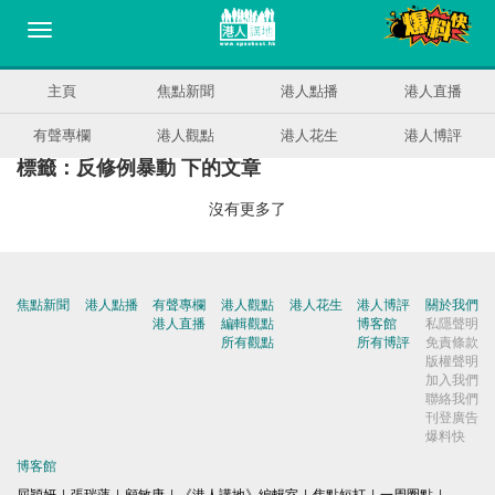
主頁
焦點新聞
港人點播
港人直播
有聲專欄
港人觀點
港人花生
港人博評
標籤：反修例暴動 下的文章
沒有更多了
焦點新聞
港人點播
有聲專欄
港人觀點
港人花生
港人博評
關於我們
港人直播
編輯觀點
博客館
私隱聲明
所有觀點
所有博評
免責條款
版權聲明
加入我們
聯絡我們
刊登廣告
爆料快
博客館