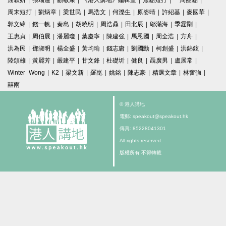
屈穎妍
|
張瑞蓮
|
顧敏康
|
《港人講地》編輯室
|
焦點短打
|
一周圈點
|
周末短打
|
劉炳章
|
梁世民
|
馬浩文
|
何濼生
|
原姿晴
|
許紹基
|
麥國華
|
郭文緯
|
錢一帆
|
秦島
|
胡曉明
|
周浩鼎
|
田北辰
|
鄔滿海
|
季霆剛
|
王惠貞
|
周伯展
|
潘麗瓊
|
葉慶寧
|
陳建強
|
馬恩國
|
周全浩
|
方舟
|
洪為民
|
鄧淑明
|
楊全盛
|
黃均瑜
|
錢志庸
|
劉國勳
|
柯創盛
|
洪錦鉉
|
陸頌雄
|
黃麗芳
|
嚴建平
|
甘文鋒
|
杜礎圻
|
健良
|
聶廣男
|
盧展常
|
Winter Wong
|
K2
|
梁文新
|
羅崑
|
姚銘
|
陳志豪
|
精選文章
|
林奮強
|
囍雨
© 港人講地
電郵: speakout@speakout.hk
傳真: 85228041301
All rights reserved.
版權所有 不得轉載