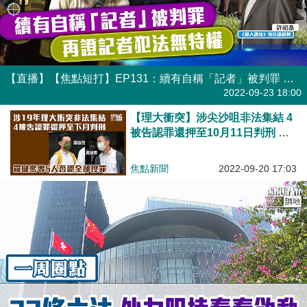
【直播】【焦點短打】EP131：續有自稱「記者」被判罪 再證記者犯法無特權
港人直播
2022-09-23 18:00
【理大衝突】涉尖沙咀非法集結 4
被告認罪還押至10月11日判刑 羅
健熙等5人否認全部控罪
焦點新聞
2022-09-20 17:03