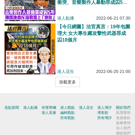
衝突、音樂製作人暴動罪成囚5年
陳廣池直斥毫無悔意、淪為戰場上
「炮灰」
港人點播
2022-06-21 07:30
【今日網圖】法官真言：19年包圍
理大 女大專生藏攻擊性武器罪成
囚18個月
港人花生
2022-06-20 21:00
加載更多
焦點新聞
港人點播
有聲專欄
港人觀點
港人花生
港人博評
關於我們
港人直播
編輯觀點
博客館
私隱聲明
所有觀點
所有博評
免責條款
版權聲明
加入我們
聯絡我們