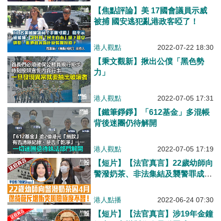
公道！
【焦點評論】美 17國會議員示威
被捕 國安逃犯亂港政客啞了！
港人觀點
2022-07-22 18:30
【秉文觀新】揪出公僕「黑色勢
力」
港人觀點
2022-07-05 17:31
【鐵筆錚錚】「612基金」多混帳
背後迷團仍待解開
港人觀點
2022-07-05 17:19
【短片】【法官真言】22歲幼師向
警潑奶茶、非法集結及襲警罪成判
監4個月、徐綺薇斥增衝突風險、
極度不智!
港人點播
2022-06-24 07:30
【短片】【法官真言】涉19年金鐘