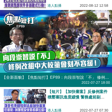
行動、圖以破壞令政府失威信、自
港人點播
2022-08-12 12:58
命「意見領袖」等應負最大責任
【全新面貌】【焦點短打】EP89：向段崇智說「不」 修例改組中大校董會刻不容緩！
港人直播
2022-07-27 18:00
【短片】【加快審案】反修例案件
積壓​審訊進度緩慢 警務處前副處
長任達榮建議參照英國24小時特別
法庭：對被告、執法者、受害人都
港人點播
2022-07-27 07:30