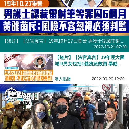
【短片】【法官真言】19年10月27日集會 男護士認藏雷射筆等罪囚6個月 黃雅茵斥:風險不容忽視必須判監!
港人點播
2022-10-21 07:30
【短片】【法官真言】19年理大圍
城 9男女包括1義務急救員 暴動罪
成還押候判 練錦鴻: 到暴動現場救
急扶危的人，不能以善心作抗辯免
港人點播
2022-09-26 12:30
責!