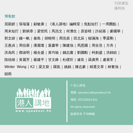
刊登廣告
爆料快
博客館
屈穎妍
|
張瑞蓮
|
顧敏康
|
《港人講地》編輯室
|
焦點短打
|
一周圈點
|
周末短打
|
劉炳章
|
梁世民
|
馬浩文
|
何濼生
|
原姿晴
|
許紹基
|
麥國華
|
郭文緯
|
錢一帆
|
秦島
|
胡曉明
|
周浩鼎
|
田北辰
|
鄔滿海
|
季霆剛
|
王惠貞
|
周伯展
|
潘麗瓊
|
葉慶寧
|
陳建強
|
馬恩國
|
周全浩
|
方舟
|
洪為民
|
鄧淑明
|
楊全盛
|
黃均瑜
|
錢志庸
|
劉國勳
|
柯創盛
|
洪錦鉉
|
陸頌雄
|
黃麗芳
|
嚴建平
|
甘文鋒
|
杜礎圻
|
健良
|
聶廣男
|
盧展常
|
Winter Wong
|
K2
|
梁文新
|
羅崑
|
姚銘
|
陳志豪
|
精選文章
|
林奮強
|
囍雨
© 港人講地
電郵: speakout@speakout.hk
傳真: 85228041301
All rights reserved.
版權所有 不得轉載