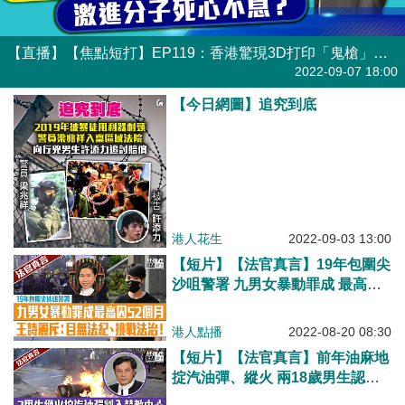
【直播】【焦點短打】EP119：香港驚現3D打印「鬼槍」！ 激進分子死心不息？
港人直播
2022-09-07 18:00
【今日網圖】追究到底
港人花生
2022-09-03 13:00
【短片】【法官真言】19年包圍尖
沙咀警署 九男女暴動罪成 最高判
囚52個月 區院法官王詩麗斥: 目無
法紀，挑戰警方權威和法治
港人點播
2022-08-20 08:30
【短片】【法官真言】前年油麻地
掟汽油彈、縱火 兩18歲男生認罪
判入勞教中心 練錦鴻斥: 非孤狼式