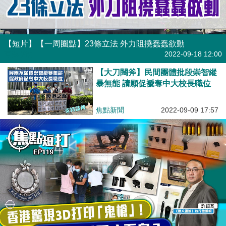
【短片】【一周圈點】23條立法 外力阻撓蠢蠢欲動
有聲專欄
2022-09-18 12:00
【大刀闊斧】民間團體批段崇智縱
暴無能 請願促褫奪中大校長職位
焦點新聞
2022-09-09 17:57