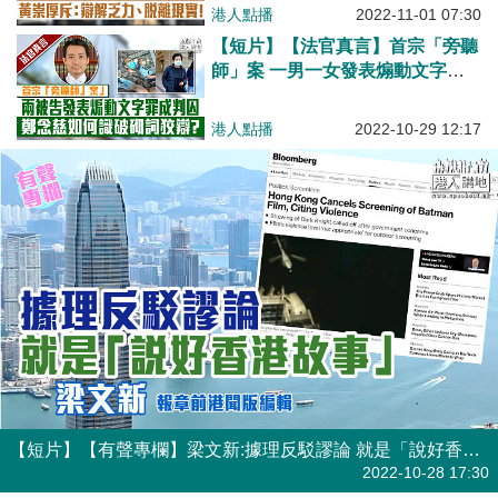
脫離現實!
港人點播
2022-11-01 07:30
【短片】【法官真言】首宗「旁聽
師」案 一男一女發表煽動文字罪
成 分別囚1年及3個月 鄭念慈如何
識破砌詞狡辯?
港人點播
2022-10-29 12:17
【短片】【有聲專欄】梁文新:據理反駁謬論 就是「說好香港故事」
有聲專欄
| 梁文新
2022-10-28 17:30