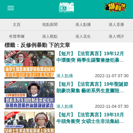
主頁
焦點新聞
港人點播
港人直播
有聲專欄
港人觀點
港人花生
港人博評
標籤：反修例暴動 下的文章
【短片】【法官真言】19年12月
中環衝突 兩學生踢警兼搶犯暴動
罪成候判 葉啟亮如何識破供詞匪
夷所思?
港人點播
2022-11-07 07:30
【短片】【法官真言】19年聖誕節
朗豪坊聚集 藝術系男生意圖毀財
產罪成候判 施祖堯憑黑色泳鏡識
破謊言
港人點播
2022-11-04 07:30
【短片】【法官真言】19年10月
牛頭角衝突 女碩士生非法集結罪
成上訴失敗 黃崇厚斥:辯解乏力、