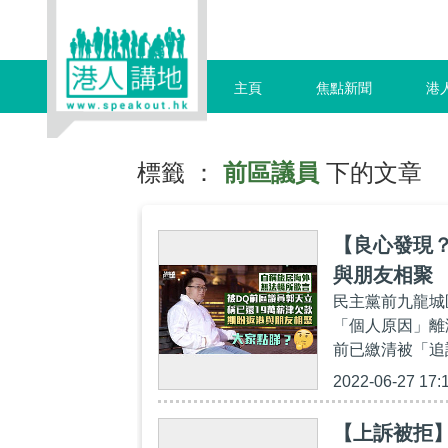
主頁
焦點新聞
港
標籤 ：
前區議員
下的文章
【良心發現？
與朋友相聚
民主黨前九龍城
「個人原因」離
前已繳清被「追
2022-06-27 17:
【上訴被拒