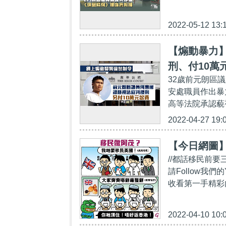
2022-05-12 13:
【煽動暴力
刑、付10萬
32歲前元朗區議
安處職員作出暴
高等法院承認藐
2022-04-27 19:
【今日網圖
//都話移民前
請Follow我們的Y
收看第一手精彩內容：ht
2022-04-10 10: