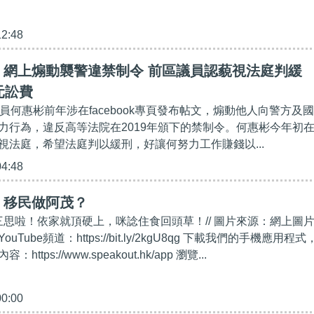
12:48
】網上煽動襲警違禁制令 前區議員認藐視法庭判緩
元訟費
員何惠彬前年涉在facebook專頁發布帖文，煽動他人向警方及國
力行為，違反高等法院在2019年頒下的禁制令。何惠彬今年初
視法庭，希望法庭判以緩刑，好讓何努力工作賺錢以...
04:48
】移民做阿茂？
要三思啦！依家就頂硬上，咪諗住食回頭草！// 圖片來源：網上圖
ouTube頻道：https://bit.ly/2kgU8qg 下載我們的手機應用程式
tps://www.speakout.hk/app 瀏覽...
00:00