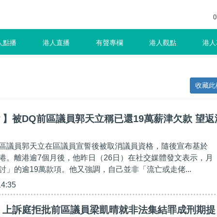
0
人點播
港人直播
有聲專欄
港人觀點
港人
收藏此
】被DQ前區議員郭天立稱已還19萬薪津欠款 望返
區議員郭天立在區議員宣誓後被取消議員資格，隨後宣布基於
港。離港逾7個月後，他昨日（26日）在社交媒體發文表示，月
討」的逾19萬款項。他又強調，自己並非「流亡或走佬...
14:35
】上訴庭拒批前區議員梁凱晴就非法集結罪成刑期提