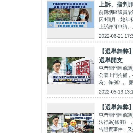
上訴、指判
前觀塘區議員梁
囚4個月，她年
上訴許可申請。
2022-06-21 17:
【選舉舞弊
選舉開支
屯門龍門區前議員
公署上門拘捕，
為）條例》。 廉
2022-05-13 13:
【選舉舞弊
屯門龍門區前議
法行為)條例》，
告證實事件，又