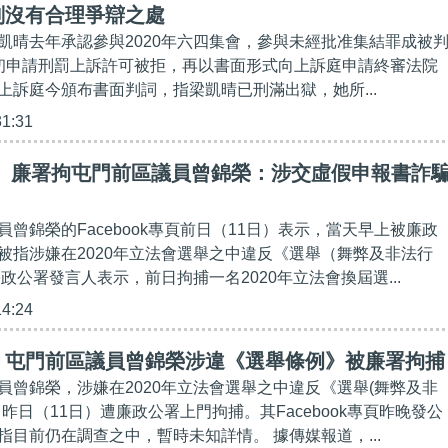
刑沒有合理爭辯之處
凱晴去年承認參與2020年六四集會，參與未經批准集結罪成被
初申請刑罰上訴許可被拒，再以書面形式向上訴庭申請終審法院
上訴庭今頒布書面判詞，指梁凱晴已刑滿出獄，她所...
31:31
】 廉署拘屯門前區議員曾錦榮：涉交虛假申報書詐
曾錦榮的Facebook專頁前日（11日）表示，當天早上被廉政
被指涉嫌在2020年立法會選舉之中違反《選舉（舞弊及非法行
政公署發言人表示，前日拘捕一名2020年立法會換屆選...
14:24
】屯門前區議員曾錦榮涉違《選舉條例》被廉署拘捕
員曾錦榮，涉嫌在2020年立法會選舉之中違反《選舉(舞弊及非
昨日（11日）遭廉政公署上門拘捕。其Facebook專頁昨晚發公
指目前仍在調查之中，暫時未知詳情。 據傳媒報道，...