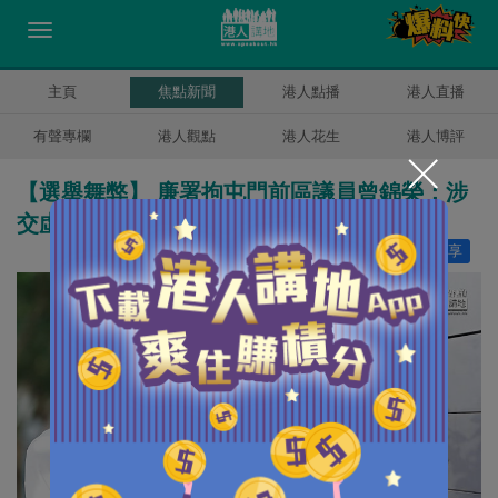
主頁
焦點新聞
港人點播
港人直播
有聲專欄
港人觀點
港人花生
港人博評
【選舉舞弊】 廉署拘屯門前區議員曾錦榮：涉
交虛假申報書詐騙選舉開支
讚好
11
分享