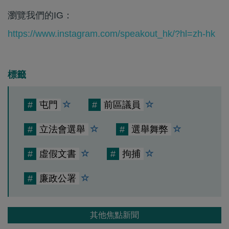
瀏覽我們的IG：
https://www.instagram.com/speakout_hk/?hl=zh-hk
標籤
#
屯門
#
前區議員
#
立法會選舉
#
選舉舞弊
#
虛假文書
#
拘捕
#
廉政公署
其他焦點新聞