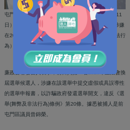
屯門龍門區前議員曾錦榮的Facebook專頁前日（11
日）表示，當天早上被廉政公署上門拘捕，被指涉嫌
在2020年立法會選舉之中違反《選舉（舞弊及非法行
為）條例》。
廉政公署發言人表示，前日拘捕一名2020年立法會換
屆選舉候選人，涉嫌在該選舉中提交虛假或具誤導性
的選舉申報書，以詐騙政府發還選舉開支，違反《選
舉(舞弊及非法行為)條例》第20條。據悉被捕人是前
屯門區議員曾錦榮。