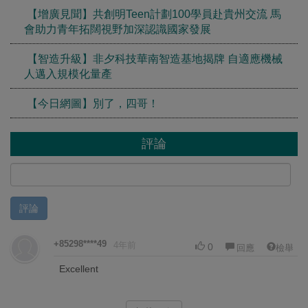
【增廣見聞】共創明Teen計劃100學員赴貴州交流 馬
會助力青年拓闊視野加深認識國家發展
【智造升級】非夕科技華南智造基地揭牌 自適應機械
人邁入規模化量產
【今日網圖】別了，四哥！
評論
評論
+85298****49
4年前
0
回應
檢舉
Excellent