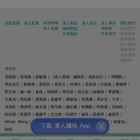
焦點新聞
港人點播
有聲專欄
港人觀點
港人花生
港人博評
關於我們
港人直播
編輯觀點
博客館
私隱聲明
所有觀點
所有博評
免責條款
版權聲明
加入我們
聯絡我們
刊登廣告
爆料快
博客館
屈穎妍
|
張瑞蓮
|
顧敏康
|
《港人講地》編輯室
|
焦點短打
|
一周圈點
|
周末短打
|
劉炳章
|
梁世民
|
馬浩文
|
何濼生
|
原姿晴
|
許紹基
|
麥國華
|
郭文緯
|
錢一帆
|
秦島
|
胡曉明
|
周浩鼎
|
田北辰
|
鄔滿海
|
季霆剛
|
王惠貞
|
周伯展
|
潘麗瓊
|
葉慶寧
|
陳建強
|
馬恩國
|
周全浩
|
方舟
|
洪為民
|
鄧淑明
|
楊全盛
|
黃均瑜
|
錢志庸
|
劉國勳
|
柯創盛
|
洪錦鉉
|
陸頌雄
|
黃麗芳
|
嚴建平
|
甘文鋒
|
杜礎圻
|
健良
|
聶廣男
|
盧展常
|
Winter Wong
|
K2
|
梁文新
|
羅崑
|
姚銘
|
陳志豪
|
精選文章
|
林奮強
|
囍雨