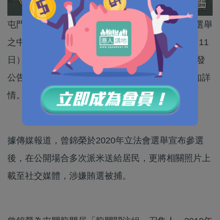
屯門龍門區前議員曾錦榮，涉嫌在2020年立法會選舉
之中違反《選舉(舞弊及非法行為)條例》，昨日（11
日）遭廉政公署上門拘捕。其Facebook專頁昨晚發
公告證實事件，又指目前仍在調查之中，暫時未知詳
情。
據傳媒報道，曾錦榮於2020年立法會選舉宣布參選
後，在公開場合多次派米送給居民，更將相關照片上
載至社交媒體，涉嫌賄選被捕。