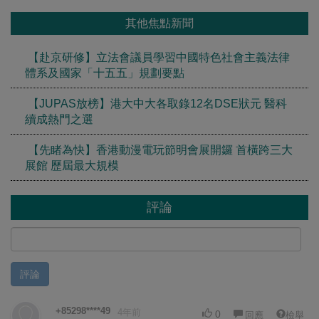
其他焦點新聞
【赴京研修】立法會議員學習中國特色社會主義法律
體系及國家「十五五」規劃要點
【JUPAS放榜】港大中大各取錄12名DSE狀元 醫科
續成熱門之選
【先睹為快】香港動漫電玩節明會展開鑼 首橫跨三大
展館 歷屆最大規模
評論
評論
+85298****49
4年前
0
回應
檢舉