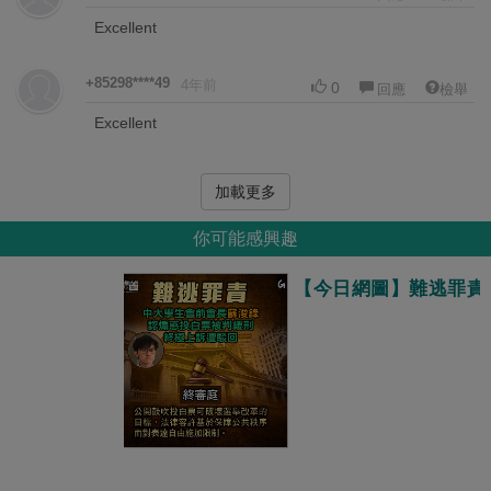
Excellent
+85298****49
4年前
0
回應
檢舉
Excellent
加載更多
你可能感興趣
【今日網圖】難逃罪責