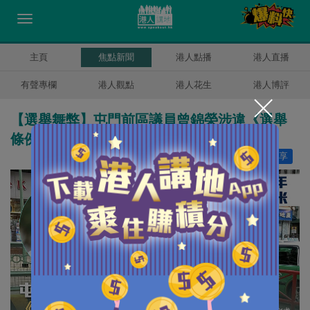
主頁
焦點新聞
港人點播
港人直播
有聲專欄
港人觀點
港人花生
港人博評
【選舉舞弊】屯門前區議員曾錦榮涉違《選舉
條例》被廉署拘捕
讚好
17
分享