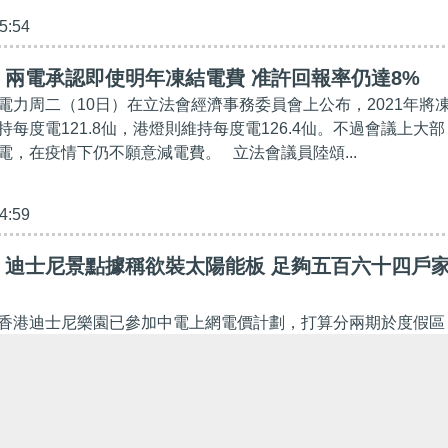
5:54
兩電承認即使明年凍結電費 准許回報率仍達8%
電力周二（10日）在立法會經濟事務委員會上公布，2021年將
每度電121.8仙，港燈則維持每度電126.4仙。不過會議上大部
電，在疫情下仍不願意減電費。 立法會議員陸頌...
4:59
】迪士尼景點據稱欲裝太陽能板 足夠五百六十四戶
香港迪士尼樂園已參加中電上網電價計劃，打算分兩期於度假區
過四千五百塊多晶硅太陽能板，涉及景地點包括小小世界及鐵甲
小鎮大街的市鎮會堂、明日世界的火箭餐廳、灰熊山...
12:10