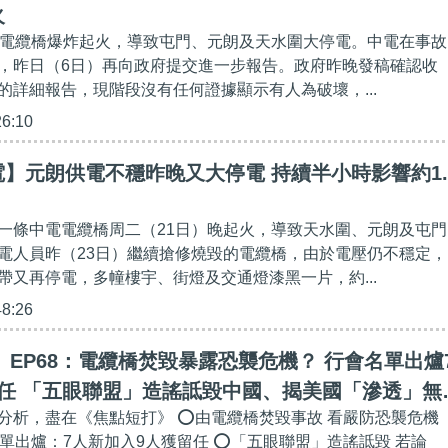
火
有電纜橋爆炸起火，導致屯門、元朗及天水圍大停電。中電在事故
，昨日（6日）再向政府提交進一步報告。政府昨晚發稿確認收
的詳細報告，現階段沒有任何證據顯示有人為破壞，...
26:10
】元朗供電不穩昨晚又大停電 持續半小時影響約1.
一條中電電纜橋周二（21日）晚起火，導致天水圍、元朗及屯門
電人員昨（23日）繼續搶修燒毀的電纜橋，由於電壓仍不穩定，
帶又再停電，多幢樓宇、街燈及交通燈漆黑一片，約...
48:26
】EP68：電纜橋焚毀暴露恐襲危機？ 行會名單出爐
留任 「五眼聯盟」造謠詆毀中國、揭美國「滲透」無
分析，盡在《焦點短打》 ⭕由電纜橋焚毀事故 看嚴防恐襲危機
單出爐：7人新加入9人獲留任 ⭕「五眼聯盟」造謠詆毀 若論