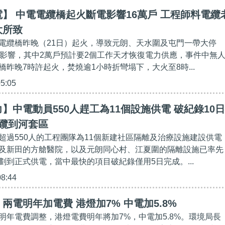
】 中電電纜橋起火斷電影響16萬戶 工程師料電纜
大所致
電纜橋昨晚（21日）起火，導致元朗、天水圍及屯門一帶大停
受影響，其中2萬戶預計要2個工作天才恢復電力供應，事件中無
昨晚7時許起火，焚燒逾1小時折彎塌下，大火至8時...
05:05
】中電動員550人趕工為11個設施供電 破紀錄10日
纜到河套區
超過550人的工程團隊為11個新建社區隔離及治療設施建設供電
及新田的方艙醫院，以及元朗同心村、江夏圍的隔離設施已率先
劃到正式供電，當中最快的項目破紀錄僅用5日完成。...
08:44
兩電明年加電費 港燈加7% 中電加5.8%
明年電費調整，港燈電費明年將加7%，中電加5.8%。環境局長