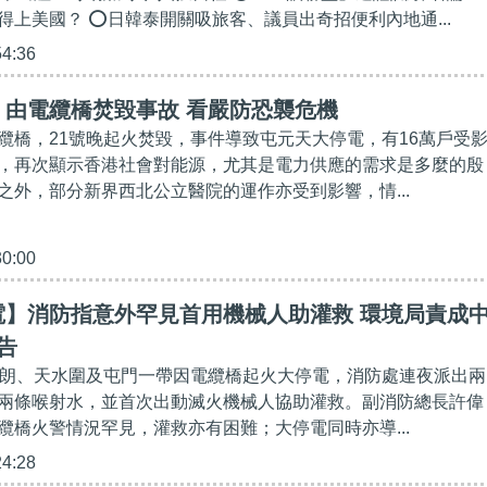
得上美國？ ⭕日韓泰開關吸旅客、議員出奇招便利內地通...
54:36
】由電纜橋焚毀事故 看嚴防恐襲危機
纜橋，21號晚起火焚毀，事件導致屯元天大停電，有16萬戶受
，再次顯示香港社會對能源，尤其是電力供應的需求是多麼的殷
之外，部分新界西北公立醫院的運作亦受到影響，情...
30:00
電】消防指意外罕見首用機械人助灌救 環境局責成
告
元朗、天水圍及屯門一帶因電纜橋起火大停電，消防處連夜派出兩
兩條喉射水，並首次出動滅火機械人協助灌救。副消防總長許偉
纜橋火警情況罕見，灌救亦有困難；大停電同時亦導...
24:28