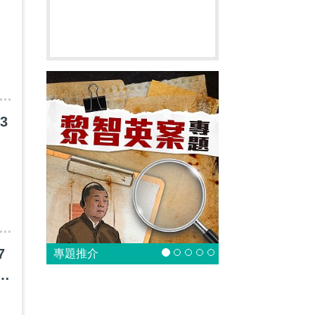
3
7
專題推介
人