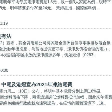
電明年平均每度電淨電費是1.3元，以一個3人家庭為例，現時平
5元，明年將要多付20至24元。 黃錦星指，國際燃料價...
11:19
劃有法
002）宣布，其全資附屬公司將興建全澳洲首個淨零碳排放混合氫
並於數年後投產，為當地提供更可靠、潔淨及價格合理的電力，
本港討論零碳排放的潔淨能源多年，例如港燈（0263...
00:00
中電及港燈宣布2021年凍結電費
電力周二（10日）公布，將明年基本電費分別上調1.6%及
於國際燃料價格下降，兩電透過調低燃料費抵消加幅，因此來年電
界綠色組織行政總裁余遠騁認為，在疫情的困難環境下，凍...