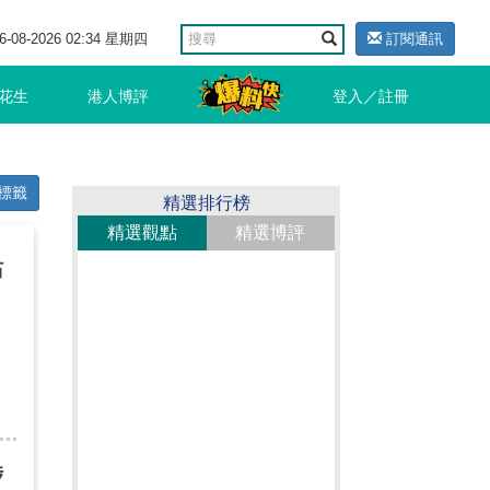
6-08-2026 02:34 星期四
訂閱通訊
花生
港人博評
登入／註冊
標籤
精選排行榜
精選觀點
精選博評
站
涉