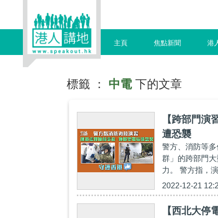
主頁
焦點新聞
港
標籤 ：
中電
下的文章
【跨部門演
遭恐襲
警方、消防等多
群」的跨部門大
力。 警方指，
2022-12-21 12:
【西北大停