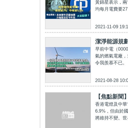
黃錦星表示，兩
均每月電費要27
2021-11-09 19:
潔淨能源規
早前中電（00
氣的燃氣電廠，
令我羨慕不已。 
2021-08-28 10:
【焦點新聞】
香港電燈及中華
6.9%，但由
將維持不變。世