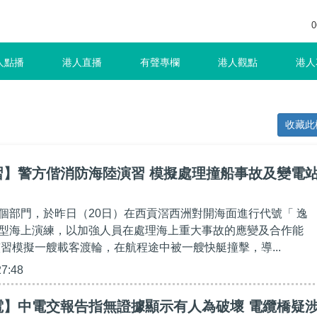
0
人點播
港人直播
有聲專欄
港人觀點
港人
收藏此
習】警方偕消防海陸演習 模擬處理撞船事故及變電
個部門，於昨日（20日）在西貢滘西洲對開海面進行代號「 逸
型海上演練，以加強人員在處理海上重大事故的應變及合作能
演習模擬一艘載客渡輪，在航程途中被一艘快艇撞擊，導...
27:48
電】中電交報告指無證據顯示有人為破壞 電纜橋疑