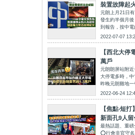
裝置故障起
元朗上月21日
發生約半個月後
到報告，按中電
2022-07-07 13:
【西北大停電
萬戶
元朗朗屏站附近
大停電多時，中
昨晚元朗雞地一
2022-06-24 12:
【焦點‧短打
新面孔9人
最熱話題、重磅
能及﹗
⭕行會非官守名