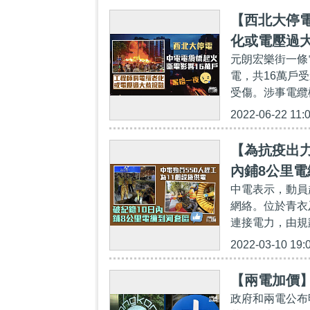
【西北大停電
化或電壓過
元朗宏樂街一條
電，共16萬戶
受傷。涉事電纜橋
2022-06-22 11:
【為抗疫出力
內鋪8公里電
中電表示，動員
網絡。位於青衣
連接電力，由規
2022-03-10 19:
【兩電加價】
政府和兩電公布