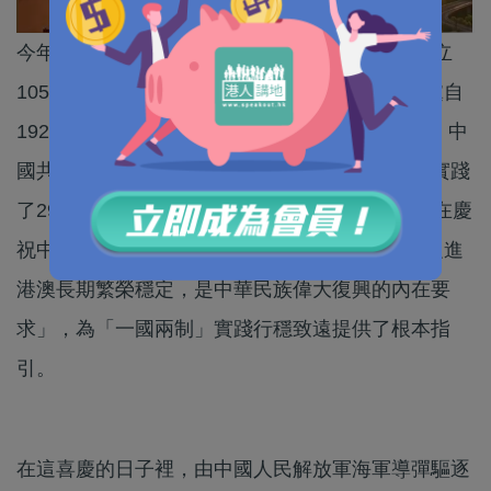
今年是香港回歸祖國29周年，也是中國共產黨成立
105周年。兩個周年紀念有內在聯繫：中國共產黨自
1921年成立以來，走過了105年的波瀾壯闊歷程。中
國共產黨創造性提出的「一國兩制」思想在香港實踐
了29年，有曲折，但更多是成功。習近平總書記在慶
祝中國共產黨成立105周年大會上深刻指出：「促進
港澳長期繁榮穩定，是中華民族偉大復興的內在要
求」，為「一國兩制」實踐行穩致遠提供了根本指
引。
在這喜慶的日子裡，由中國人民解放軍海軍導彈驅逐