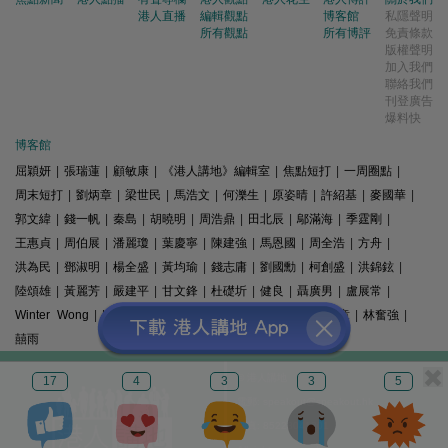
港人直播
編輯觀點
博客館
私隱聲明
所有觀點
所有博評
免責條款
版權聲明
加入我們
聯絡我們
刊登廣告
爆料快
博客館
屈穎妍
|
張瑞蓮
|
顧敏康
|
《港人講地》編輯室
|
焦點短打
|
一周圈點
|
周末短打
|
劉炳章
|
梁世民
|
馬浩文
|
何濼生
|
原姿晴
|
許紹基
|
麥國華
|
郭文緯
|
錢一帆
|
秦島
|
胡曉明
|
周浩鼎
|
田北辰
|
鄔滿海
|
季霆剛
|
王惠貞
|
周伯展
|
潘麗瓊
|
葉慶寧
|
陳建強
|
馬恩國
|
周全浩
|
方舟
|
洪為民
|
鄧淑明
|
楊全盛
|
黃均瑜
|
錢志庸
|
劉國勳
|
柯創盛
|
洪錦鉉
|
陸頌雄
|
黃麗芳
|
嚴建平
|
甘文鋒
|
杜礎圻
|
健良
|
聶廣男
|
盧展常
|
Winter Wong
|
K2
|
梁文新
|
羅崑
|
姚銘
|
陳志豪
|
精選文章
|
林奮強
|
囍雨
© 港人講地
17
4
3
3
5
電郵: speakout@speakout.hk
傳真: 85228041301