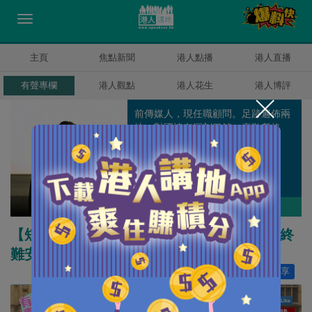
主頁
焦點新聞
港人點播
港人直播
有聲專欄
港人觀點
港人花生
港人博評
前傳媒人，現任職顧問。足跡遍佈兩
地，對國情有深刻了解；喜歡爬格
子，閒時點評天下。
原姿晴
作者其他博評
【短片】【有聲專欄】原姿晴:潛逃「獨」犯終
難安 賣國者謊言自欺欺人
讚好
47
分享