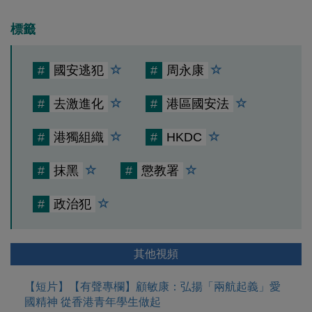
標籤
#
國安逃犯
#
周永康
#
去激進化
#
港區國安法
#
港獨組織
#
HKDC
#
抹黑
#
懲教署
#
政治犯
其他視頻
【短片】【有聲專欄】顧敏康：弘揚「兩航起義」愛
國精神 從香港青年學生做起