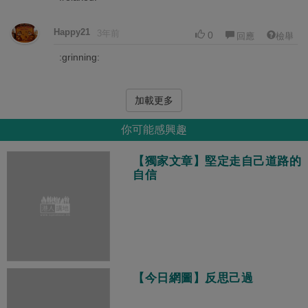
Happy21
3年前
0
回應
檢舉
:grinning:
加載更多
你可能感興趣
【獨家文章】堅定走自己道路的
自信
【今日網圖】反思己過