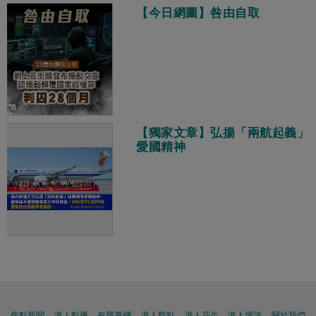
【今日網圖】咎由自取
【獨家文章】弘揚「兩航起義」
愛國精神
焦點新聞
港人點播
有聲專欄
港人觀點
港人花生
港人博評
關於我們