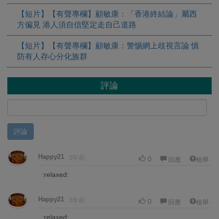
【短片】【有聲專欄】顧敏康：「香港終結論」屬西
方偏見 港人須自信堅定走自己道路
【短片】【有聲專欄】顧敏康：警惕網上歧視言論 慎
防有人存心分化族群
評論
評論
Happy21
3年前
0
回應
檢舉
:relaxed:️
Happy21
3年前
0
回應
檢舉
:relaxed:️