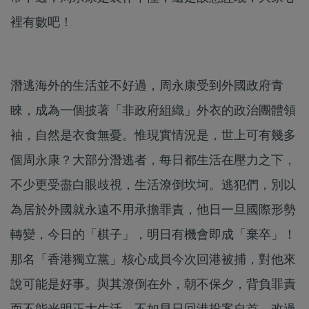
裡有數吧！
潛逃海外的生活並不好過，周永康受到外國政府青
睞，成為一個披著「非政府組織」外衣的政治團體領
袖，自然是衣食無憂。惟現實情況是，世上可有幾多
個周永康？大部分潛逃者，每日都生活在壓力之下，
不少更受盡白眼歧視，生活潦倒坎坷。逃犯們，別以
為居於外國就永遠不用承擔罪責，他日一旦國際形勢
轉變，今日的「棋子」，明日有機會即成「棄卒」！
那名「香港獨立黨」核心成員今次回港被捕，對他來
說可能是好事。與其潦倒在外，朝不保夕，背負罪責
而不能光明正大生活，不如早日回港投案自首，改過