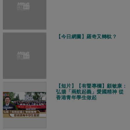
【今日網圖】羅奇又轉軚？
【短片】【有聲專欄】顧敏康：
弘揚「兩航起義」愛國精神 從
香港青年學生做起