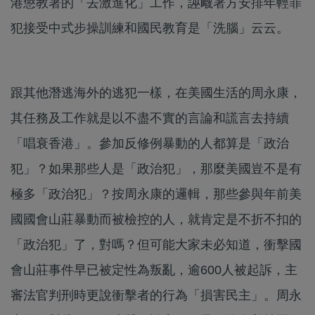
港懲教署的「去激進化」工作，誣衊署方安排年輕罪
犯接受中式步操訓練和國民教育是「洗腦」云云。
跟其他潛逃海外的逃犯一樣，在美國生活的周永康，
其任務及工作就是以不盡不實的言論和謊言去持續
「唱衰香港」。參加反修例暴動的人都算是「政治
犯」？如果那些人是「政治犯」，那麼美國豈不是有
極多「政治犯」？按周永康的邏輯，那些參與年前美
國國會山莊暴動而被檢控的人，就肯定是不折不扣的
「政治犯」了，對嗎？但可能大家未必知道，衝擊國
會山莊事件早已被定性為叛亂，逾600人被起訴，主
審法官判刑時更說衝擊者的行為「損害民主」。周永