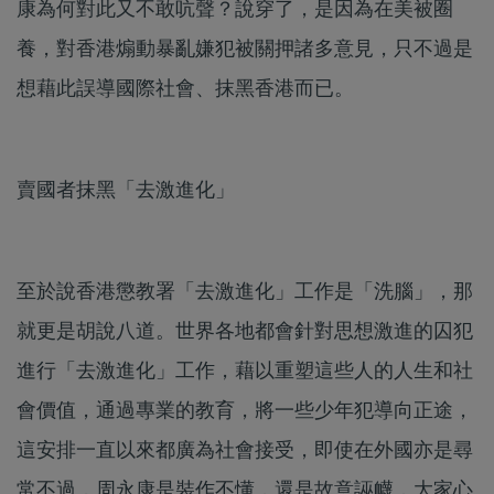
康為何對此又不敢吭聲？說穿了，是因為在美被圈
養，對香港煽動暴亂嫌犯被關押諸多意見，只不過是
想藉此誤導國際社會、抹黑香港而已。
賣國者抹黑「去激進化」
至於說香港懲教署「去激進化」工作是「洗腦」，那
就更是胡說八道。世界各地都會針對思想激進的囚犯
進行「去激進化」工作，藉以重塑這些人的人生和社
會價值，通過專業的教育，將一些少年犯導向正途，
這安排一直以來都廣為社會接受，即使在外國亦是尋
常不過，周永康是裝作不懂，還是故意誣衊，大家心