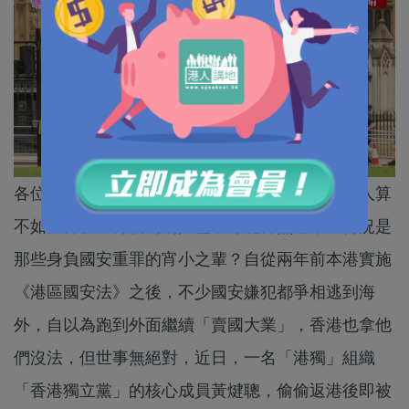
各位網友，今日跟大家談談一些逃犯。正所謂「人算
不如天算」，再精明的人也不可能算無遺策，何況是
那些身負國安重罪的宵小之輩？自從兩年前本港實施
《港區國安法》之後，不少國安嫌犯都爭相逃到海
外，自以為跑到外面繼續「賣國大業」，香港也拿他
們沒法，但世事無絕對，近日，一名「港獨」組織
「香港獨立黨」的核心成員黃煡聰，偷偷返港後即被