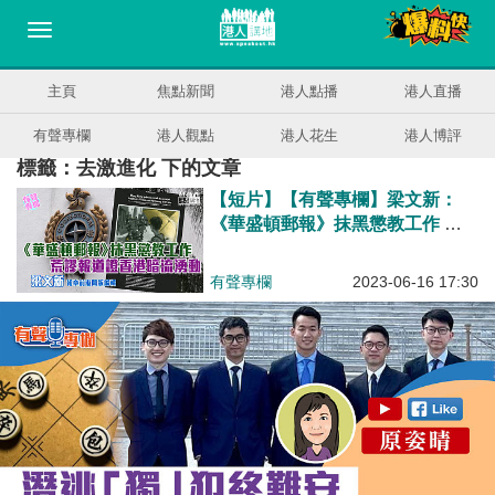
主頁
焦點新聞
港人點播
港人直播
有聲專欄
港人觀點
港人花生
港人博評
標籤：去激進化 下的文章
【短片】【有聲專欄】梁文新：
《華盛頓郵報》抹黑懲教工作 荒
謬報道證香港暗流湧動
有聲專欄
2023-06-16 17:30