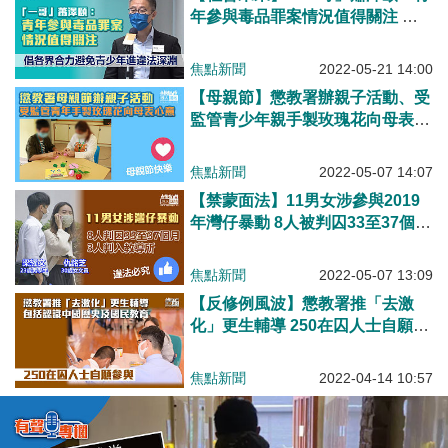
年參與毒品罪案情況值得關注 籲
各界合力避免青少年走進違法深淵
焦點新聞
2022-05-21 14:00
【母親節】懲教署辦親子活動、受
監管青少年親手製玫瑰花向母表心
意
焦點新聞
2022-05-07 14:07
【禁蒙面法】11男女涉參與2019
年灣仔暴動 8人被判囚33至37個
月、3人判入教導所
焦點新聞
2022-05-07 13:09
【反修例風波】懲教署推「去激
化」更生輔導 250在囚人士自願參
與
焦點新聞
2022-04-14 10:57