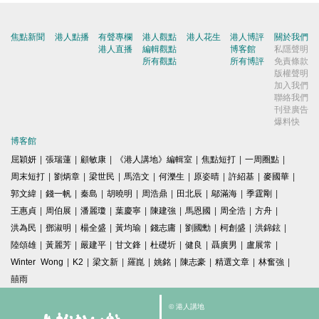
焦點新聞
港人點播
有聲專欄
港人觀點
港人花生
港人博評
關於我們
港人直播
編輯觀點
博客館
私隱聲明
所有觀點
所有博評
免責條款
版權聲明
加入我們
聯絡我們
刊登廣告
爆料快
博客館
屈穎妍
|
張瑞蓮
|
顧敏康
|
《港人講地》編輯室
|
焦點短打
|
一周圈點
|
周末短打
|
劉炳章
|
梁世民
|
馬浩文
|
何濼生
|
原姿晴
|
許紹基
|
麥國華
|
郭文緯
|
錢一帆
|
秦島
|
胡曉明
|
周浩鼎
|
田北辰
|
鄔滿海
|
季霆剛
|
王惠貞
|
周伯展
|
潘麗瓊
|
葉慶寧
|
陳建強
|
馬恩國
|
周全浩
|
方舟
|
洪為民
|
鄧淑明
|
楊全盛
|
黃均瑜
|
錢志庸
|
劉國勳
|
柯創盛
|
洪錦鉉
|
陸頌雄
|
黃麗芳
|
嚴建平
|
甘文鋒
|
杜礎圻
|
健良
|
聶廣男
|
盧展常
|
Winter Wong
|
K2
|
梁文新
|
羅崑
|
姚銘
|
陳志豪
|
精選文章
|
林奮強
|
囍雨
© 港人講地