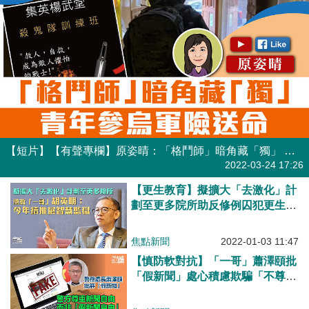
【短片】【有聲專欄】原姿晴：「格鬥師」暗角藏「獨」 青年參烏軍險送命
有聲專欄
2022-03-24 17:26
【更生教育】擬擴大「去激化」計
劃至更多院所助反修例囚犯更生
胡英明：今年續推展智慧監獄
焦點新聞
2022-01-03 11:47
【慎防軟對抗】「一哥」蕭澤頤批
「假新聞」處心積慮欺騙「不尊重
法治就無資格講自由」