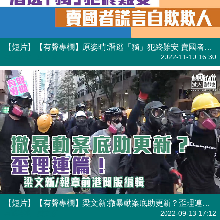
【短片】【有聲專欄】原姿晴:潛逃「獨」犯終難安 賣國者謊言自欺欺人
有聲專欄
| 原姿晴
2022-11-10 16:30
【短片】【有聲專欄】梁文新:撤暴動案底助更新？歪理連篇！
有聲專欄
| 梁文新
2022-09-13 17:12