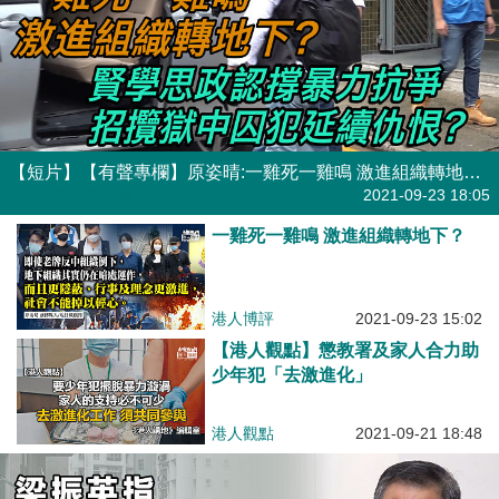
【短片】【有聲專欄】原姿晴:一雞死一雞鳴 激進組織轉地下?賢學思政認撐暴力抗爭 招攬獄中囚犯延續仇恨？
有聲專欄
| 原姿晴
2021-09-23 18:05
一雞死一雞鳴 激進組織轉地下？
港人博評
2021-09-23 15:02
【港人觀點】懲教署及家人合力助
少年犯「去激進化」
港人觀點
2021-09-21 18:48