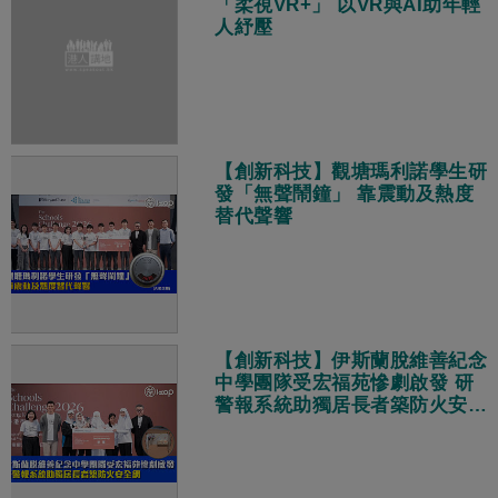
「柔視VR+」 以VR與AI助年輕
人紓壓
【創新科技】觀塘瑪利諾學生研
發「無聲鬧鐘」 靠震動及熱度
替代聲響
【創新科技】伊斯蘭脫維善紀念
中學團隊受宏福苑慘劇啟發 研
警報系統助獨居長者築防火安全
網