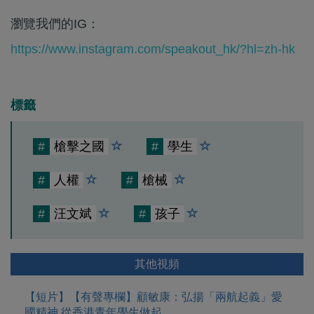
瀏覽我們的IG：
https://www.instagram.com/speakout_hk/?hl=zh-hk
標籤
#
槍擊之國
#
學生
#
人權
#
槍械
#
汪文斌
#
孩子
其他視頻
【短片】【有聲專欄】顧敏康：弘揚「兩航起義」愛
國精神 從香港青年學生做起