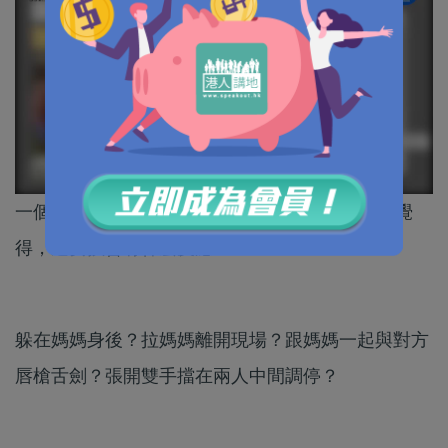
一個10歲女孩，目睹媽媽跟另一個女人吵架，你覺
得，這女孩會有什麼反應？
躲在媽媽身後？拉媽媽離開現場？跟媽媽一起與對方
唇槍舌劍？張開雙手擋在兩人中間調停？