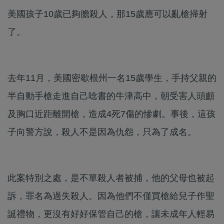
美國孩子10歲已夠膽殺人，那15歲應可以亂槍掃射
了。
去年11月，美國密歇根州一名15歲學生，手持父親的
半自動手槍走進自己唸書的牛津高中，朝受害人頭顱
及胸口近距離開槍，造成4死7傷的慘劇。事後，這孩
子向警方說，殺人不是因為仇怨，只為了成名。
此案特別之處，是不單殺人者被捕，他的父母也被起
訴，罪名為過失殺人。因為他們不僅買槍給兒子作聖
誕禮物，更沒有好好保管自己的槍，讓未成年人輕易