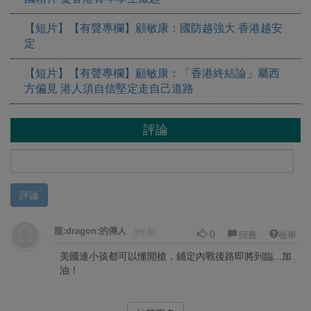
【短片】【有聲專欄】顧敏康：國防越強大 香港越安
定
【短片】【有聲專欄】顧敏康：「香港終結論」屬西
方偏見 港人須自信堅定走自己道路
評論
評論
龍:dragon:的傳人
3年前
0
回應
檢舉
美國連小孩都可以懂開槍，鋪定內戰後路即將到臨...加
油！