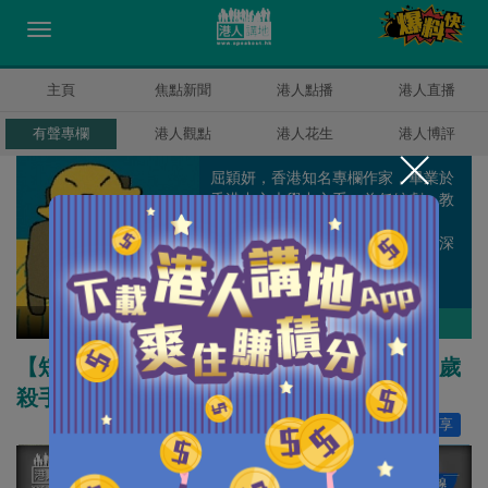
主頁
焦點新聞
港人點播
港人直播
有聲專欄
港人觀點
港人花生
港人博評
屈穎妍，香港知名專欄作家，畢業於
香港中文大學中文系，曾任編劇、教
師、記者、周刊副總編輯和雜誌顧
問，著有《怪獸家長》一書，文章深
受港爸港媽歡迎。
屈穎妍
作者其他博評
【短片】【屈穎妍在線】EP84:8歲槍王、10歲
殺手
讚好
135
分享