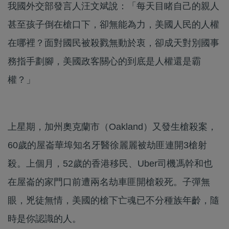
我國外交部發言人汪文斌說：「每天目睹自己的親人
甚至孩子倒在槍口下，卻無能為力，美國人民的人權
在哪裡？面對國民被殺戮無動於衷，卻成天對別國事
務指手劃腳，美國政客關心的到底是人權還是霸
權？」
上星期，加州奧克蘭市（Oakland）又發生槍殺案，
60歲的屋崙華埠知名牙醫徐麗麗被劫匪連開3槍射
殺。上個月，52歲的香港移民、Uber司機馮幹和也
在屋崙的家門口前遭兩名劫車匪開槍殺死。子彈無
眼，兇徒無情，美國的槍下亡魂已不分種族年齡，隨
時是你認識的人。