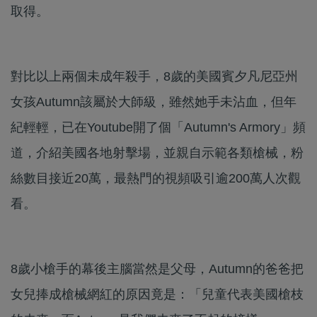
取得。
對比以上兩個未成年殺手，8歲的美國賓夕凡尼亞州
女孩Autumn該屬於大師級，雖然她手未沾血，但年
紀輕輕，已在Youtube開了個「Autumn's Armory」頻
道，介紹美國各地射擊場，並親自示範各類槍械，粉
絲數目接近20萬，最熱門的視頻吸引逾200萬人次觀
看。
8歲小槍手的幕後主腦當然是父母，Autumn的爸爸把
女兒捧成槍械網紅的原因竟是：「兒童代表美國槍枝