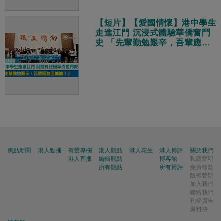
【短片】【愛國情懷】港中學生
走進江門 沉浸式體驗華僑奮鬥
史 「先輩勤勉艱辛，吾輩應為
國加油！」
焦點新聞
港人點播
有聲專欄
港人觀點
港人花生
港人博評
關於我們
港人直播
編輯觀點
博客館
私隱聲明
所有觀點
所有博評
免責條款
版權聲明
加入我們
聯絡我們
刊登廣告
爆料快