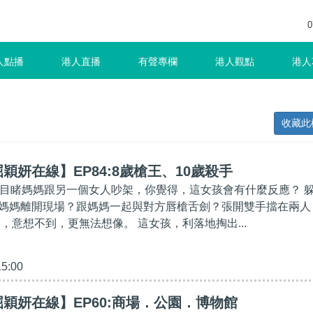
0
人點播
港人直播
有聲專欄
港人觀點
港人
收藏此
穎妍在線】EP84:8歲槍王、10歲殺手
，目睹媽媽跟另一個女人吵架，你覺得，這女孩會有什麼反應？ 
媽媽離開現場？跟媽媽一起與對方唇槍舌劍？張開雙手擋在兩人
，意想不到，更無法想像。 這女孩，利落地掏出...
15:00
穎妍在線】EP60:商場．公園．博物館