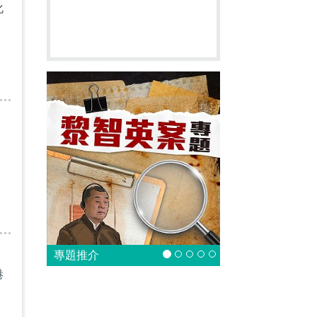
化
專題推介
港