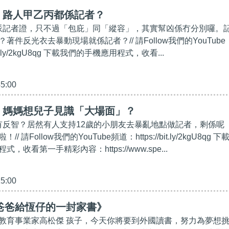
】路人甲乙丙都係記者？
亂派記者證，只不過「包庇」同「縱容」，其實幫凶係冇分別囉。
著件反光衣去暴動現場就係記者？// 請Follow我們的YouTube
bit.ly/2kgU8qg 下載我們的手機應用程式，收看...
45:00
】媽媽想兒子見識「大場面」？
港有反智？居然有人支持12歲的小朋友去暴亂地點做記者，剩係呢
 請Follow我們的YouTube頻道：https://bit.ly/2kgU8qg 下
，收看第一手精彩內容：https://www.spe...
15:00
。爸爸給恆仔的一封家書》
教育事業家高松傑 孩子，今天你將要到外國讀書，努力為夢想