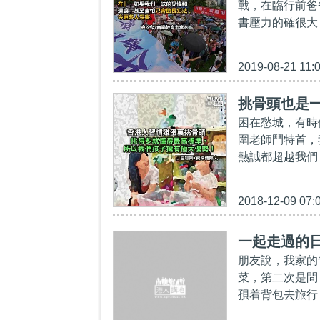
戰，在臨行前爸
書壓力的確很大
2019-08-21 11:
挑骨頭也是
困在愁城，有時
圍老師鬥特首，
熱誠都超越我們
2018-12-09 07:
一起走過的
朋友說，我家的
菜，第二次是問
孭着背包去旅行