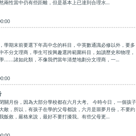
然兩性當中仍有些距離，但是基本上已達到合理水...
00:00
，學期末前要選下年高中念的科目，中英數通識必修以外，要多
中不分文理商，學生可按興趣選跨範圍科目，如讀歷史和物理，
學……諸如此類，不像我們當年清楚地劃分文理商，一...
00:00
考
閉關月份，因為大部分學校都在六月大考。 今時今日，一個孩
大敵，所以，有孩子在學的父母都說，六月是噩夢月份，不要約
我飯敘，嚴格來說，最好不要打擾我。有些父母更...
00:00