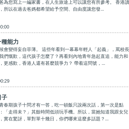
爸為您寫上一編家書，在人生旅途上可以讓您有所參考。 香港
，所以在過去爸媽都希望給予空間、自由度讓您發...
00:00
一種能力
候會變得妄自菲薄。 這些年看到一幕幕年輕人「起義」，罵校
我們慨歎，這代孩子怎麼了？再看到內地青年急起直追，能力和
，更感歎，香港人還有甚麼競爭力？ 帶着這問號，...
00:29
日子
青春期孩子十問才有一答，吃一頓飯只說兩次話，第一次是點
：「走得未？」其餘時間低頭玩手機。所以，當她知道我跟女兒
，實在驚訝，單對單十幾日，你們哪來這麼多話題？...