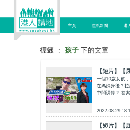
主頁
焦點新聞
港
標籤 ：
孩子
下的文章
【短片】【屈
一個10歲女孩
在媽媽身後？拉
中間調停？ 答案
2022-08-29 18:
【短片】【屈