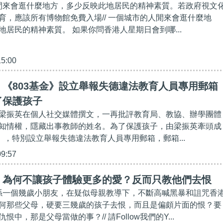
人閒來會逛什麼地方，多少反映此地居民的精神素質。若政府視文
育，應該所有博物館免費入場// 一個城市的人閒來會逛什麼地
地居民的精神素質。 如果你問香港人星期日會到哪...
15:00
《803基金》設立舉報失德違法教育人員專用郵箱
了保護孩子
梁振英在個人社交媒體撰文，一再批評教育局、教協、辦學團體
知情權，隱藏出事教師的姓名。為了保護孩子，由梁振英牽頭成
》，特別設立舉報失德違法教育人員專用郵箱，郵箱...
09:57
】為何不讓孩子體驗更多的愛？反而只教他們去恨
，係一個幾歲小朋友，在疑似母親教導下，不斷高喊黑暴和詛咒香
何那些父母，硬要三幾歲的孩子去恨，而且是偏頗片面的恨？要
中，那是父母當做的事？// 請Follow我們的Y...