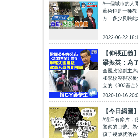
//一個城市的
藝術也是一種教
方，多少反映此
2022-06-22 18:
【伸張正義】
梁振英：為
全國政協副主席
和學校漠視家長
立的《803基金
2020-10-16 20:
【今日網圖
//近日有條片
警察的口號。為
孩子幾歲就活在仇恨