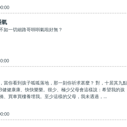
00:00
唞氣
不如一切細路哥唞唞氣啦好無？
30:00
，當你看到孩子呱呱落地，那一刻你祈求甚麼？ 對，十居其九
B健健康康、快快樂樂。很少、極少父母會這樣說：希望我的孩
橋、買車買樓養埋我。至少這樣的父母，我未遇過，...
00:00