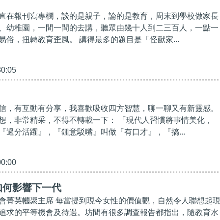
直在報刊寫專欄，談的是親子，論的是教育，周末到學校做家長
、幼稚園，一間一間的去講，聽眾由幾十人到二三百人，一點一
易俗，扭轉教育歪風。 講得最多的題目是「怪獸家...
30:05
信，有互動有分享，我喜歡吸收四方智慧，聊一聊又有新靈感。
想，非常精采，不得不轉載一下： 「現代人習慣將事情美化，
『過分活躍』，『鍾意駁嘴』叫做『有口才』，『搞...
00:00
如何影響下一代
會菁英幗聚主席 每當提到現今女性的價值觀，自然令人聯想起
追求的平等機會及待遇。坊間有很多調查報告都指出，隨教育水