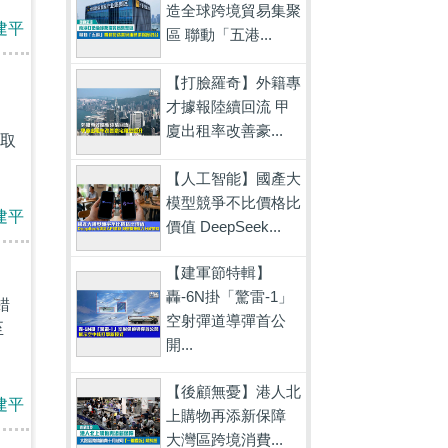
造全球跨境貿易集聚
建平
區 聯動「五港...
【打臉羅奇】外籍專
才據報陸續回流 甲
、
廈出租率改善豪...
取
【人工智能】國產大
模型競爭不比價格比
建平
價值 DeepSeek...
【建軍節特輯】
轟-6N掛「驚雷-1」
錯
空射彈道導彈首公
至
開...
【後顧無憂】港人北
建平
上購物再添新保障
大灣區跨境消費...