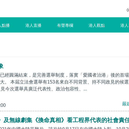
0
人點播
港人直播
有聲專欄
港人觀點
港人
象
已經圓滿結束，是完善選舉制度，落實「愛國者治港」後的首場
大。 本屆立法會選舉有153名來自不同背景、持不同政見的候選
足見今次選舉具廣泛代表性、政治包容性、...
嚴
:00
》及無線劇集《換命真相》看工程界代表的社會責