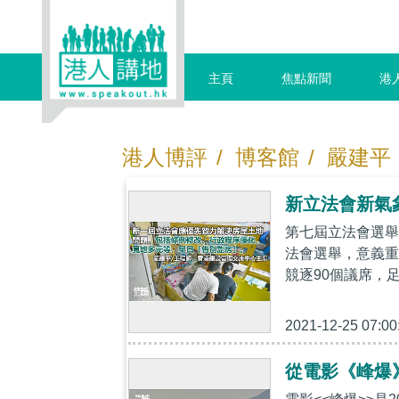
主頁
焦點新聞
港
港人博評
/
博客館
/
嚴建平
新立法會新氣
第七屆立法會選舉
法會選舉，意義重
競逐90個議席，
2021-12-25 07:00
從電影《峰爆