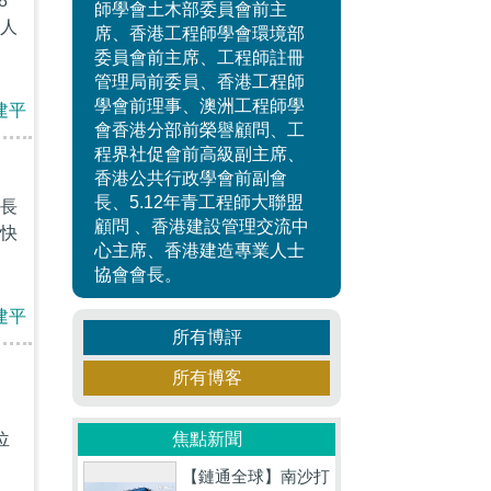
8
師學會土木部委員會前主
人
席、香港工程師學會環境部
委員會前主席、工程師註冊
管理局前委員、香港工程師
學會前理事、澳洲工程師學
建平
會香港分部前榮譽顧問、工
程界社促會前高級副主席、
香港公共行政學會前副會
長、5.12年青工程師大聯盟
長
顧問 、香港建設管理交流中
快
心主席、香港建造專業人士
協會會長。
建平
所有博評
所有博客
焦點新聞
位
【鏈通全球】南沙打