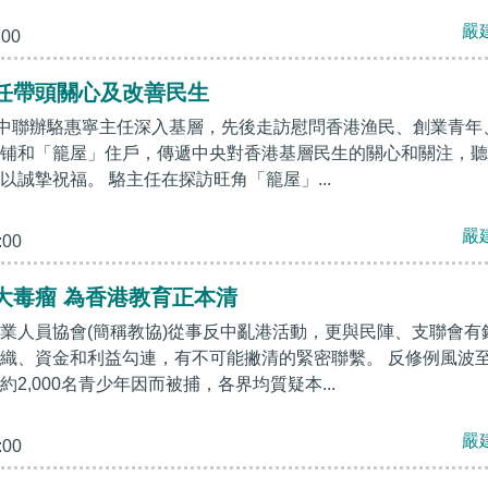
嚴
:00
任帶頭關心及改善民生
港中聯辦駱惠寧主任深入基層，先後走訪慰問香港渔民、創業青年
铺和「籠屋」住戶，傳遞中央對香港基層民生的關心和關注，聽
以誠摯祝福。 駱主任在探訪旺角「籠屋」...
嚴
:00
大毒瘤 為香港教育正本清
業人員協會(簡稱教協)從事反中亂港活動，更與民陣、支聯會有
織、資金和利益勾連，有不可能撇清的緊密聯繫。 反修例風波
2,000名青少年因而被捕，各界均質疑本...
嚴
:00