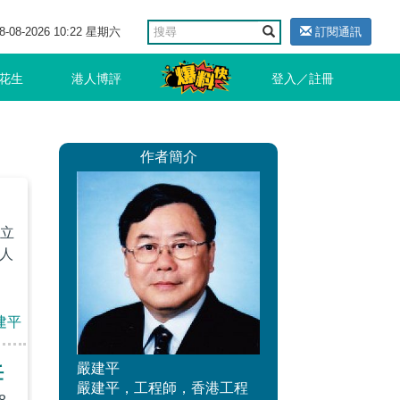
8-08-2026 10:22 星期六
訂閱通訊
花生
港人博評
登入／註冊
作者簡介
立
人
建平
嚴建平
任
嚴建平，工程師，香港工程