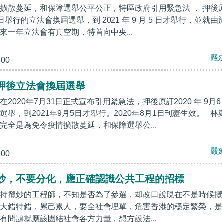
擴散蔓延，和保障選舉公平公正，特區政府引用緊急法 ， 押後
月 6 日舉行的立法會換屆選舉，到 2021 年 9 月 5 日才舉行，並就由
來一年立法會有真空期，特首向中央...
嚴
:00
押後立法會換屆選舉
2020年7月31日正式宣布引用緊急法，押後原訂2020 年 9月6
舉，到2021年9月5日才舉行。2020年8月1日刊憲生效。 林
完全是為免令疫情擴散蔓延，和保障選舉公...
嚴
:00
炒，不要分化，應正確認識公共工程的招標
持攬炒的工程師，不知是否為了參選，却改口說現在不是時候攬
大錯特錯，累己累人，要全社會埋單，危害香港的穩定繁榮，是
有問題就應該團結社會各方力量，想方設法...