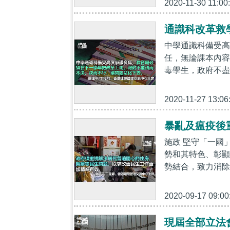
2020-11-30 11:00
通識科改革救
中學通識科備受高
任，無論課本內容
毒學生，政府不盡
2020-11-27 13:06
暴亂及瘟疫後
施政 堅守「一國
勢和其特色、彰顯
勢結合，致力消除
2020-09-17 09:00
現屆全部立法