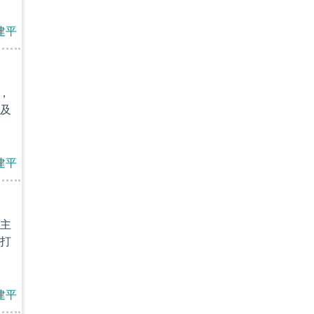
建平
，
及
建平
主
打
建平