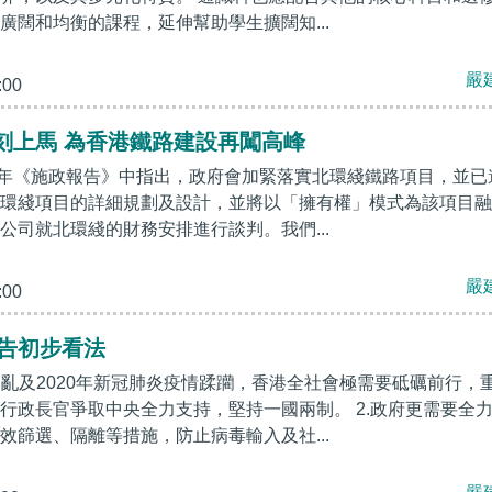
廣闊和均衡的課程，延伸幫助學生擴闊知...
嚴
:00
刻上馬 為香港鐵路建設再闖高峰
20 年《施政報告》中指出，政府會加緊落實北環綫鐵路項目，並已
環綫項目的詳細規劃及設計，並將以「擁有權」模式為該項目融
公司就北環綫的財務安排進行談判。我們...
嚴
:00
報告初步看法
年暴亂及2020年新冠肺炎疫情蹂躪，香港全社會極需要砥礪前行，
行政長官爭取中央全力支持，堅持一國兩制。 2.政府更需要全
效篩選、隔離等措施，防止病毒輸入及社...