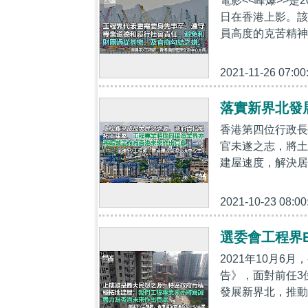
電影<<峰爆>>是
日在香港上影。該
員高度的克苦精神
2021-11-26 07:00
落實新界北發
香港第四位行政長
官未遂之志，將土
建屋速度，解決居
2021-10-23 08:00
選委會工程界
2021年10月
告》，面對前任3
發展新界北，推動