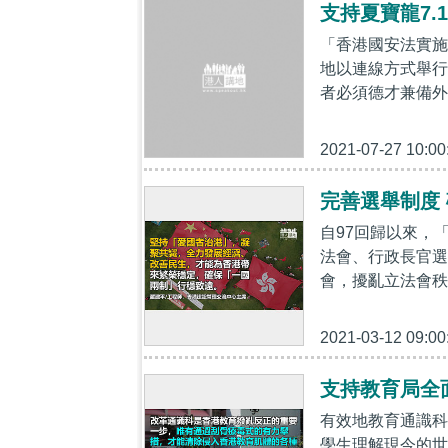
支持夏寶龍7.
「香港國安法實施
地以連線方式舉行
者必須德才兼備外
2021-07-27 10:00
完善選舉制度
自97回歸以來，
法會、行政長官選
會，擾亂立法會秩
2021-03-12 09:00
支持教育局全
有效地教育通識科
學生理解現今的世