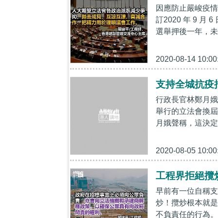
因應防止嚴峻疫情
訂2020 年 9 
選舉押後一年，未
2020-08-14 10:00
支持全城抗疫
行政長官林鄭月娥在
舉行的立法會換屆選
月娥聲稱，這決定
2020-08-05 10:00
工程界拒絕攬
早前有一位自稱支
炒！攬炒根本就是
不負責任的行為。