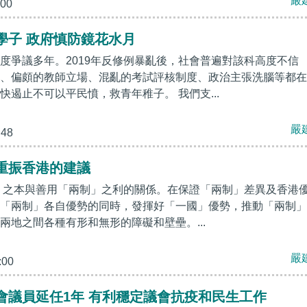
嚴
:00
學子 政府慎防鏡花水月
度爭議多年。2019年反修例暴亂後，社會普遍對該科高度不信
、偏頗的教師立場、混亂的考試評核制度、政治主張洗腦等都在
快遏止不可以平民憤，救青年稚子。 我們支...
嚴
:48
重振香港的建議
」之本與善用「兩制」之利的關係。在保證「兩制」差異及香港
「兩制」各自優勢的同時，發揮好「一國」優勢，推動「兩制」
兩地之間各種有形和無形的障礙和壁壘。...
嚴
:00
會議員延任1年 有利穩定議會抗疫和民生工作