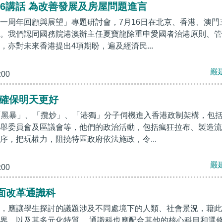
16講話 為改善發展及房屋問題進言
一周年回顧與展望」專題研討會，7月16日在北京、香港、澳門
。我們認同國務院港澳辦主任夏寶龍除重申愛國者治港原則、管
，亦對未來香港提出4項期盼，遍及經濟民...
嚴
:00
 確保明天更好
「黑暴」、「攬炒」、「港獨」分子伺機進入香港政制架構，包
舉委員會及區議會等，他們的政治活動，包括瘋狂拉布、製造流
序，把玩權力，阻撓特區政府依法施政，令...
嚴
:00
面改革通識科
，應讓學生探討的議題涉及不同處境下的人類、社會景況，藉此
界，以及其多元化特質。 通識科也應配合其他的核心科目和選