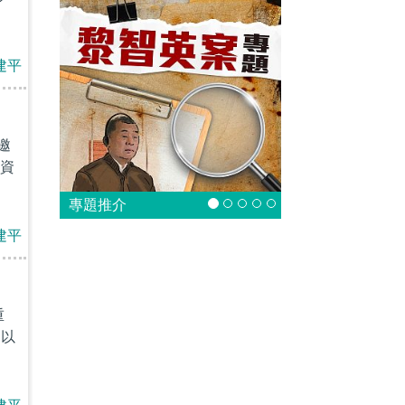
建平
邀
資
專題推介
建平
重
力以