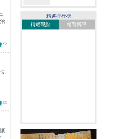
三
精選排行榜
治
精選觀點
精選博評
建平
括立
建平
讓
修