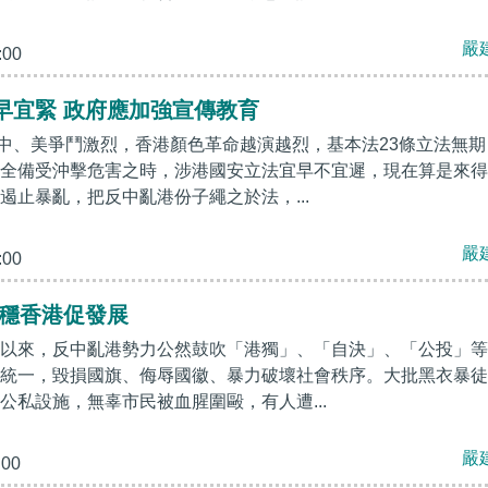
嚴
:00
早宜緊 政府應加強宣傳教育
中、美爭鬥激烈，香港顏色革命越演越烈，基本法23條立法無期
全備受沖擊危害之時，涉港國安立法宜早不宜遲，現在算是來得
遏止暴亂，把反中亂港份子繩之於法，...
嚴
:00
 穩香港促發展
以來，反中亂港勢力公然鼓吹「港獨」、「自決」、「公投」等
統一，毀損國旗、侮辱國徽、暴力破壞社會秩序。大批黑衣暴徒
公私設施，無辜市民被血腥圍毆，有人遭...
嚴
:00