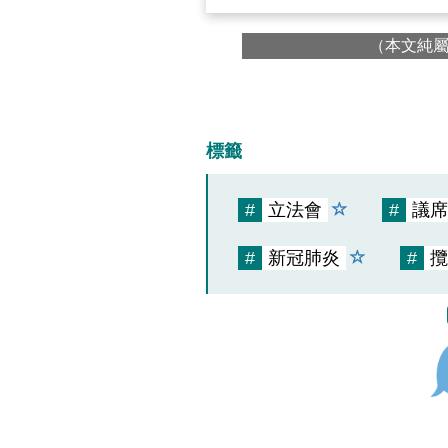
（本文純
標籤
#
立法會
#
議席
#
新冠肺炎
#
攬