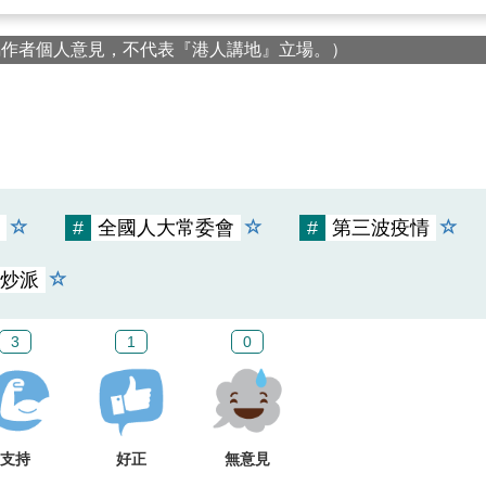
屬作者個人意見，不代表『港人講地』立場。）
#
全國人大常委會
#
第三波疫情
炒派
3
1
0
支持
好正
無意見