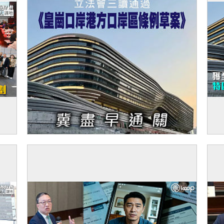
 考
【今日網圖】火速通過
【
皇
優