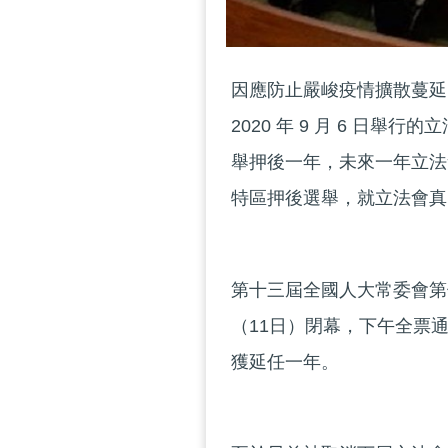
因應防止嚴峻疫情擴散蔓延
2020 年 9 月 6 日舉行
舉押後一年，未來一年立法
特區押後選舉，就立法會真
第十三屆全國人大常委會第
（11日）閉幕，下午全票
獲延任一年。