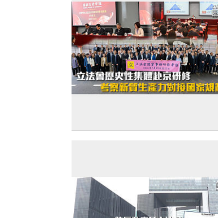
【赴京研修】立法會歷史性集體赴京研修
察新質生產力對接國家規劃