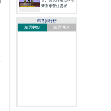
法
新圍軍營任講者...
任
監
精選排行榜
精選觀點
精選博評
不
人
理