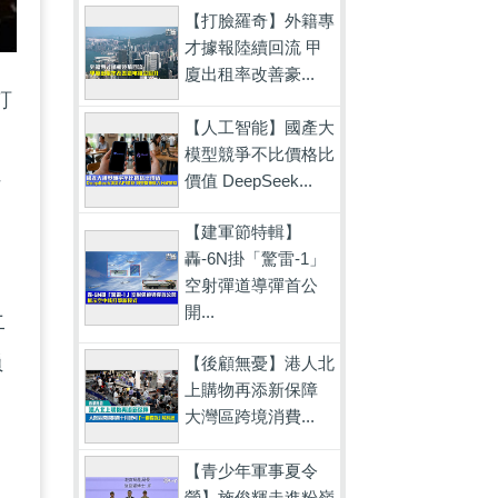
【打臉羅奇】外籍專
才據報陸續回流 甲
廈出租率改善豪...
訂
【人工智能】國產大
模型競爭不比價格比
持
價值 DeepSeek...
【建軍節特輯】
轟-6N掛「驚雷-1」
空射彈道導彈首公
開...
二
員
【後顧無憂】港人北
上購物再添新保障
大灣區跨境消費...
【青少年軍事夏令
營】施俊輝走進粉嶺