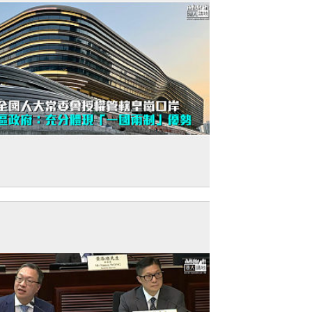
新皇崗口岸】獲全國人大常委會授權管轄
崗口岸 特區政府：充分體現「一國兩制」
勢