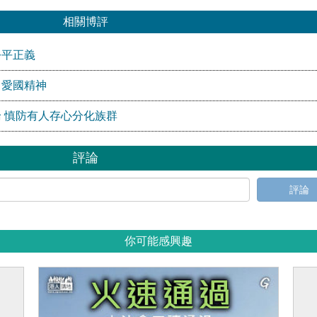
相關博評
公平正義
」愛國精神
 慎防有人存心分化族群
評論
評論
你可能感興趣