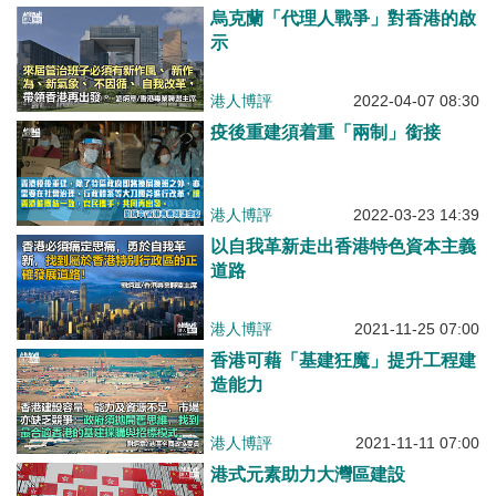
烏克蘭「代理人戰爭」對香港的啟
示
港人博評
2022-04-07 08:30
疫後重建須着重「兩制」銜接
港人博評
2022-03-23 14:39
以自我革新走出香港特色資本主義
道路
港人博評
2021-11-25 07:00
香港可藉「基建狂魔」提升工程建
造能力
港人博評
2021-11-11 07:00
港式元素助力大灣區建設