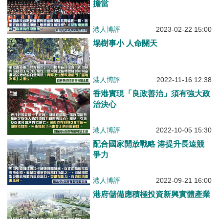
擔當
港人博評
2023-02-22 15:00
塌樹事小 人命關天
港人博評
2022-11-16 12:38
香港實現「良政善治」須有強大政
治決心
港人博評
2022-10-05 15:30
配合國家開放戰略 港提升長遠競
爭力
港人博評
2022-09-21 16:00
港府儲備應積極投資新興實體產業