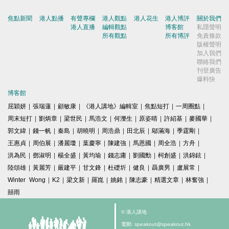
焦點新聞
港人點播
有聲專欄
港人觀點
港人花生
港人博評
關於我們
港人直播
編輯觀點
博客館
私隱聲明
所有觀點
所有博評
免責條款
版權聲明
加入我們
聯絡我們
刊登廣告
爆料快
博客館
屈穎妍
|
張瑞蓮
|
顧敏康
|
《港人講地》編輯室
|
焦點短打
|
一周圈點
|
周末短打
|
劉炳章
|
梁世民
|
馬浩文
|
何濼生
|
原姿晴
|
許紹基
|
麥國華
|
郭文緯
|
錢一帆
|
秦島
|
胡曉明
|
周浩鼎
|
田北辰
|
鄔滿海
|
季霆剛
|
王惠貞
|
周伯展
|
潘麗瓊
|
葉慶寧
|
陳建強
|
馬恩國
|
周全浩
|
方舟
|
洪為民
|
鄧淑明
|
楊全盛
|
黃均瑜
|
錢志庸
|
劉國勳
|
柯創盛
|
洪錦鉉
|
陸頌雄
|
黃麗芳
|
嚴建平
|
甘文鋒
|
杜礎圻
|
健良
|
聶廣男
|
盧展常
|
Winter Wong
|
K2
|
梁文新
|
羅崑
|
姚銘
|
陳志豪
|
精選文章
|
林奮強
|
囍雨
© 港人講地
電郵: speakout@speakout.hk