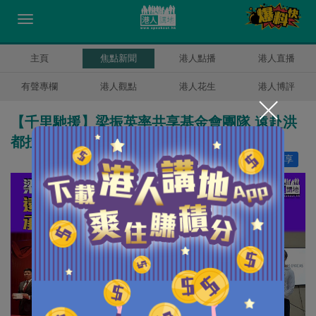
主頁
焦點新聞
港人點播
港人直播
有聲專欄
港人觀點
港人花生
港人博評
【千里馳援】梁振英率共享基金會團隊 遠赴洪
都拉斯考察、承諾助防控登革熱
讚好
20
分享