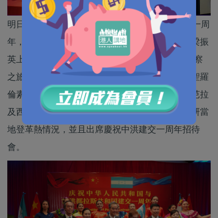
明日（26日）是中國與中美洲國家洪都拉斯建交一周
年，身兼香港共享基金會主席的全國政協副主席梁振
英上周一（18日）率隊，展開超過1000公里的考察
之旅，到訪洪都拉斯首都德古西加巴、南部城市聖羅
倫素、北部城市聖佩德羅蘇拉、中部城市聖塔芭芭拉
及西部城市聖羅沙德科潘等城市的醫療機構，調研當
地登革熱情況，並且出席慶祝中洪建交一周年招待
會。