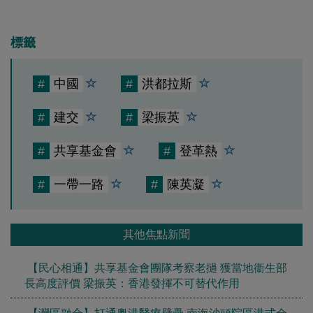
標籤
#
中國
#
洪都拉斯
#
建交
#
梁振英
#
共享基金會
#
登革熱
#
一帶一路
#
陳英凝
其他焦點新聞
【民心相通】共享基金會團隊考察老撾 獲當地衞生部
長高度評價 梁振英：香港發揮不可替代作用
【灣區融合】打通粵港醫療壁壘 南海沙頭院區港式全