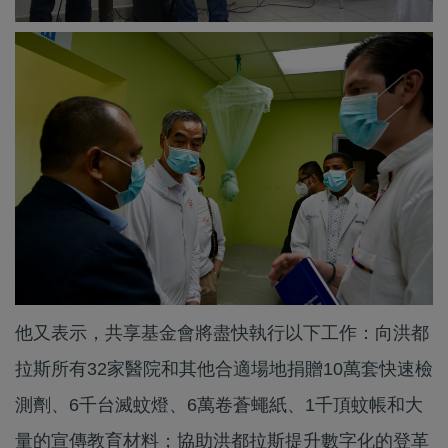
他又表示，共享基金會將盡快執行以下工作：向洪都
拉斯所有32家醫院和其他合適場地捐贈10萬套快速檢
測劑、6千台滅蚊燈、6萬卷蒼蠅紙、1千頂蚊帳和大
量的宣傳教育材料；協助洪都拉斯提升數字化的登革