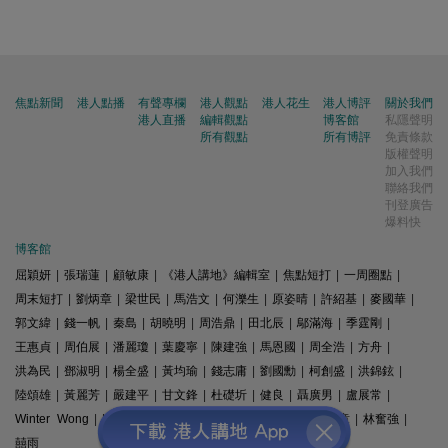
焦點新聞
港人點播
有聲專欄
港人觀點
港人花生
港人博評
關於我們
港人直播
編輯觀點
博客館
私隱聲明
所有觀點
所有博評
免責條款
版權聲明
加入我們
聯絡我們
刊登廣告
爆料快
博客館
屈穎妍
|
張瑞蓮
|
顧敏康
|
《港人講地》編輯室
|
焦點短打
|
一周圈點
|
周末短打
|
劉炳章
|
梁世民
|
馬浩文
|
何濼生
|
原姿晴
|
許紹基
|
麥國華
|
郭文緯
|
錢一帆
|
秦島
|
胡曉明
|
周浩鼎
|
田北辰
|
鄔滿海
|
季霆剛
|
王惠貞
|
周伯展
|
潘麗瓊
|
葉慶寧
|
陳建強
|
馬恩國
|
周全浩
|
方舟
|
洪為民
|
鄧淑明
|
楊全盛
|
黃均瑜
|
錢志庸
|
劉國勳
|
柯創盛
|
洪錦鉉
|
陸頌雄
|
黃麗芳
|
嚴建平
|
甘文鋒
|
杜礎圻
|
健良
|
聶廣男
|
盧展常
|
Winter Wong
|
K2
|
梁文新
|
羅崑
|
姚銘
|
陳志豪
|
精選文章
|
林奮強
|
囍雨