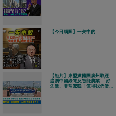
【今日網圖】一矢中的
【短片】東盟媒體團廣州取經
盛讚中國綠電及智能農業 「好
先進、非常驚豔！值得我們借鑑
學習！」