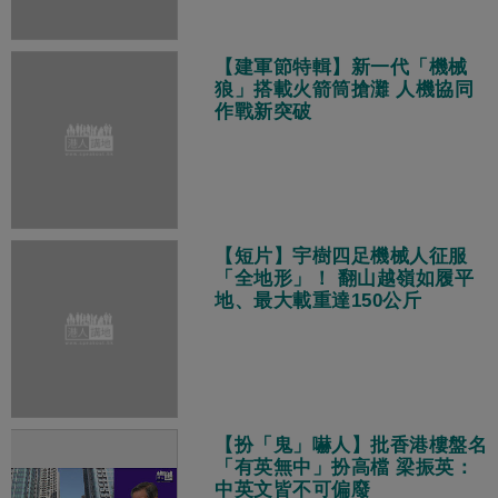
【建軍節特輯】新一代「機械
狼」搭載火箭筒搶灘 人機協同
作戰新突破
【短片】宇樹四足機械人征服
「全地形」！ 翻山越嶺如履平
地、最大載重達150公斤
【扮「鬼」嚇人】批香港樓盤名
「有英無中」扮高檔 梁振英：
中英文皆不可偏廢