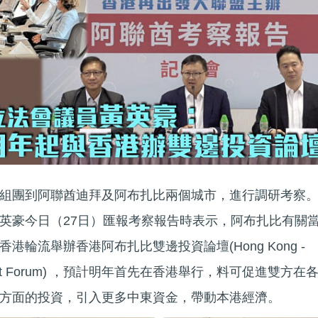
組團到阿聯酋迪拜及阿布扎比兩個城市，進行調研考察
英豪今日（27日）匯報考察報告時表示，阿布扎比有關
輪流舉辦香港阿布扎比雙邊投資論壇(Hong Kong -
nvestment Forum) ，預計明年首先在香港舉行，料可促進雙方在
方面的投資，引入更多中東資金，帶動本港經濟。