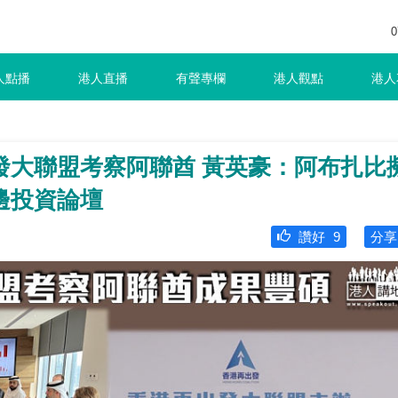
0
人點播
港人直播
有聲專欄
港人觀點
港人
發大聯盟考察阿聯酋 黃英豪：阿布扎比
邊投資論壇
讚好
9
分享