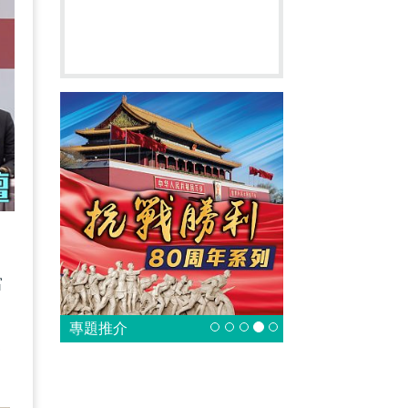
。
當
專題推介
各