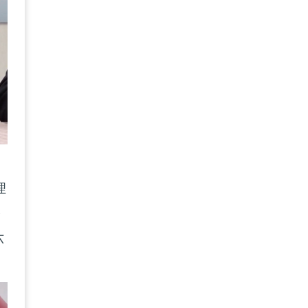
理
香
六