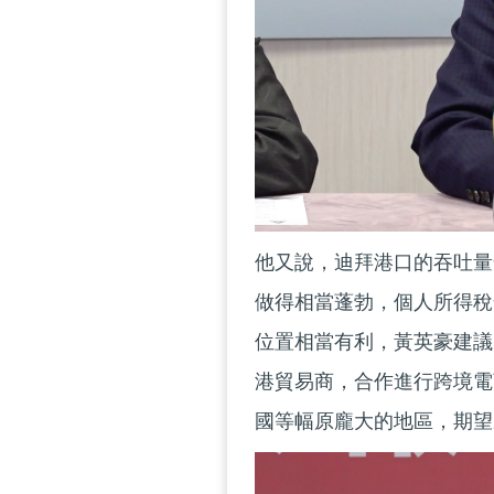
他又說，迪拜港口的吞吐量
做得相當蓬勃，個人所得稅
位置相當有利，黃英豪建議
港貿易商，合作進行跨境電
國等幅原龐大的地區，期望