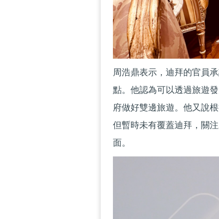
周浩鼎表示，迪拜的官員承
點。他認為可以透過旅遊發
府做好雙邊旅遊。他又說根
但暫時未有覆蓋迪拜，關注
面。