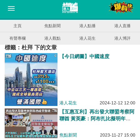
主頁
焦點新聞
港人點播
港人直播
有聲專欄
港人觀點
港人花生
港人博評
標籤：杜拜 下的文章
【今日網圖】中國速度
港人花生
2024-12-12 12:00
【互惠互利】再出發大聯盟考察阿
聯酋 黃英豪：阿布扎比擬明年起
與香港辦雙邊投資論壇
焦點新聞
2023-11-27 15:00