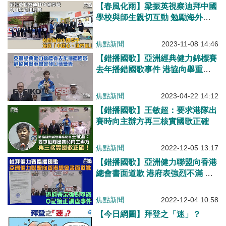
【春風化雨】梁振英視察迪拜中國
學校與師生親切互動 勉勵海外中
國學子培養「中國心、世界眼」
焦點新聞
2023-11-08 14:46
【錯播國歌】亞洲經典健力錦標賽
去年播錯國歌事件 港協向舉重總
會發口頭警告
焦點新聞
2023-04-22 14:12
【錯播國歌】王敏超：要求港隊出
賽時向主辦方再三核實國歌正確
焦點新聞
2022-12-05 13:17
【錯播國歌】亞洲健力聯盟向香港
總會書面道歉 港府表強烈不滿 O
記接正調查事件
焦點新聞
2022-12-04 10:58
【今日網圖】拜登之「迷」？