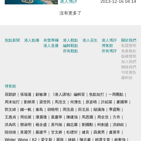
港人博評
2013-12-16 04:14
沒有更多了
焦點新聞
港人點播
有聲專欄
港人觀點
港人花生
港人博評
關於我們
港人直播
編輯觀點
博客館
私隱聲明
所有觀點
所有博評
免責條款
版權聲明
加入我們
聯絡我們
刊登廣告
爆料快
博客館
屈穎妍
|
張瑞蓮
|
顧敏康
|
《港人講地》編輯室
|
焦點短打
|
一周圈點
|
周末短打
|
劉炳章
|
梁世民
|
馬浩文
|
何濼生
|
原姿晴
|
許紹基
|
麥國華
|
郭文緯
|
錢一帆
|
秦島
|
胡曉明
|
周浩鼎
|
田北辰
|
鄔滿海
|
季霆剛
|
王惠貞
|
周伯展
|
潘麗瓊
|
葉慶寧
|
陳建強
|
馬恩國
|
周全浩
|
方舟
|
洪為民
|
鄧淑明
|
楊全盛
|
黃均瑜
|
錢志庸
|
劉國勳
|
柯創盛
|
洪錦鉉
|
陸頌雄
|
黃麗芳
|
嚴建平
|
甘文鋒
|
杜礎圻
|
健良
|
聶廣男
|
盧展常
|
Winter Wong
|
K2
|
梁文新
|
羅崑
|
姚銘
|
陳志豪
|
精選文章
|
林奮強
|