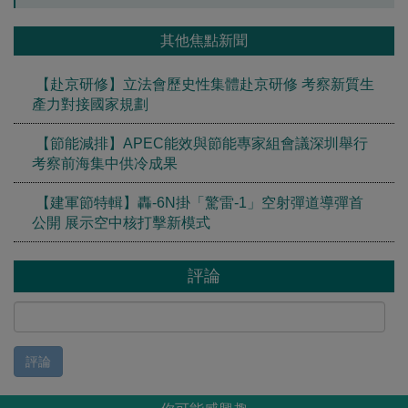
其他焦點新聞
【赴京研修】立法會歷史性集體赴京研修 考察新質生
產力對接國家規劃
【節能減排】APEC能效與節能專家組會議深圳舉行
考察前海集中供冷成果
【建軍節特輯】轟-6N掛「驚雷-1」空射彈道導彈首
公開 展示空中核打擊新模式
評論
評論