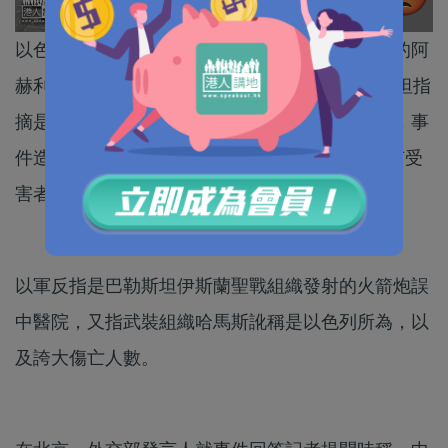
以色列連日來對加沙地帶持續空襲，位於加沙城的阿
赫利阿拉伯醫院於周二（17日）晚遇襲，巴勒斯坦指
摘是以軍空襲所為。加沙地帶衞生部發言人指出，事
件造成多達700人死亡，數百人被困瓦礫下，所有受
害者都是平民。
以軍反指是巴勒斯坦伊斯蘭聖戰組織發射的火箭炮誤
中醫院，又指武裝組織哈馬斯訛稱是以色列所為，以
及誇大傷亡人數。