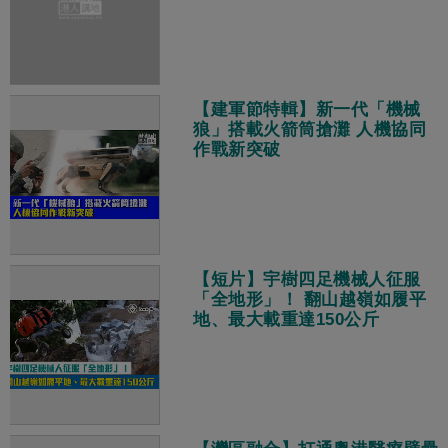
【建軍節特輯】新一代「機械
狼」搭載火箭筒搶灘 人機協同
作戰新突破
【短片】宇樹四足機械人征服
「全地形」！ 翻山越嶺如履平
地、最大載重達150公斤