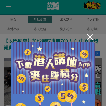
主頁
焦點新聞
港人點播
港人直播
有聲專欄
港人觀點
港人花生
港人博評
【以巴衝突】加沙醫院遭襲700人亡 中方強烈
譴責籲立即停火止戰
讚好
44
分享