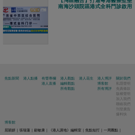
【灣區融合】打通粵港醫療壁壘
南海沙頭院區港式全科門診啟用
焦點新聞
港人點播
有聲專欄
港人觀點
港人花生
港人博評
關於我們
港人直播
編輯觀點
博客館
私隱聲明
所有觀點
所有博評
免責條款
版權聲明
加入我們
聯絡我們
刊登廣告
爆料快
博客館
屈穎妍
|
張瑞蓮
|
顧敏康
|
《港人講地》編輯室
|
焦點短打
|
一周圈點
|