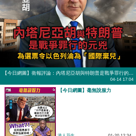
【今日網圖】衛報評論：內塔尼亞胡與特朗普是戰爭罪行的元兇
港人花生
04-14 17:04
【今日網圖】毫無說服力
港人花生
01-20 12:34