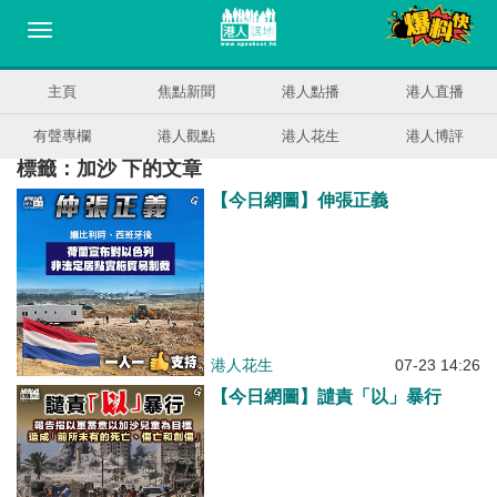
主頁
焦點新聞
港人點播
港人直播
有聲專欄
港人觀點
港人花生
港人博評
標籤：加沙 下的文章
【今日網圖】伸張正義
港人花生
07-23 14:26
【今日網圖】譴責「以」暴行