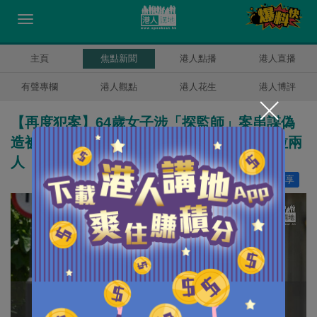
主頁
焦點新聞
港人點播
港人直播
有聲專欄
港人觀點
港人花生
港人博評
【再度犯案】64歲女子涉「探監師」案串謀偽
造被捕 獲釋後再涉妨礙司法公正 國安處今拉兩
人
讚好
10
分享