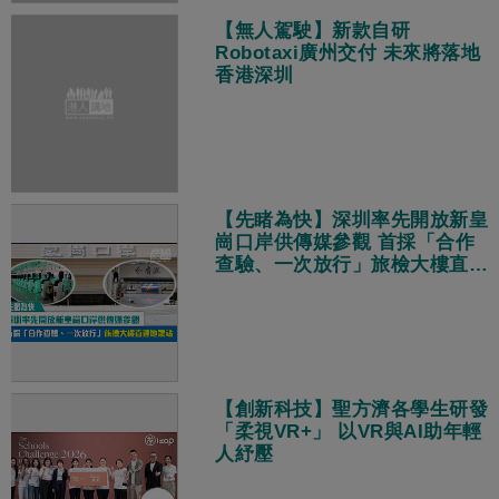
【無人駕駛】新款自研
Robotaxi廣州交付 未來將落地
香港深圳
【先睹為快】深圳率先開放新皇
崗口岸供傳媒參觀 首採「合作
查驗、一次放行」旅檢大樓直連
地鐵站
【創新科技】聖方濟各學生研發
「柔視VR+」 以VR與AI助年輕
人紓壓