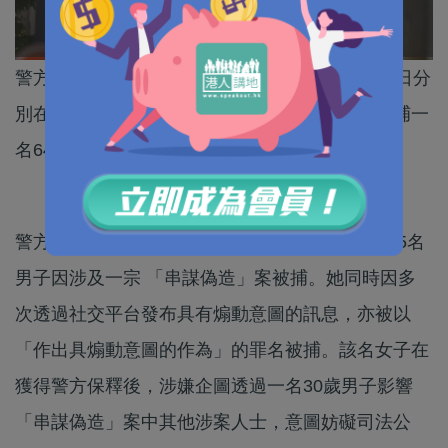
警方今日（14日）通報，警務處國家安全處於今日分
別在紅磡和長沙灣，以涉嫌「妨礙司法公正」拘捕一
名64歲女子及一名30歲男子。
警方指出，該名64歲女子早前於6月6日，與另外5名
男子因涉及一宗 「串謀偽造」案被捕。她同時因多
次透過社交平台發布具有煽動意圖的訊息，亦被以
「作出具煽動意圖的作為」的罪名被捕。該名女子在
獲得警方保釋後，涉嫌企圖透過一名30歲男子影響
「串謀偽造」案中其他涉案人士，意圖妨礙司法公