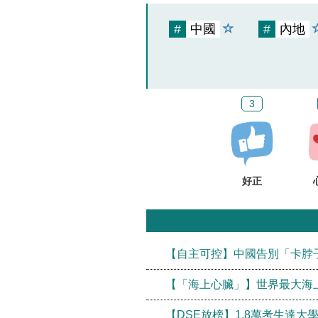
#
中國
#
內地
3
好正
【自主可控】中國告別「卡脖
【「海上心臟」】世界最大海上
【DSE放榜】1.8萬考生達大