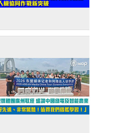
建軍節特輯】新一代「機械狼」搭載火箭
搶灘 人機協同作戰新突破