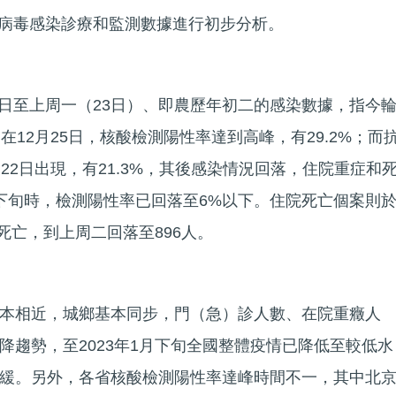
新冠病毒感染診療和監測數據進行初步分析。
月9日至上周一（23日）、即農歷年初二的感染數據，指今
在12月25日，核酸檢測陽性率達到高峰，有29.2%；而
22日出現，有21.3%，其後感染情況回落，住院重症和
下旬時，檢測陽性率已回落至6%以下。住院死亡個案則於
人死亡，到上周二回落至896人。
本相近，城鄉基本同步，門（急）診人數、在院重癥人
降趨勢，至2023年1月下旬全國整體疫情已降低至較低水
緩。另外，各省核酸檢測陽性率達峰時間不一，其中北