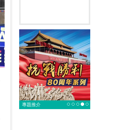
異
專題推介
數