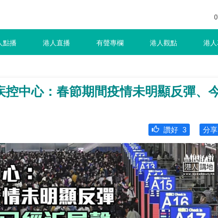
0
人點播
港人直播
有聲專欄
港人觀點
港人
疾控中心：春節期間疫情未明顯反彈、
讚好
3
分享