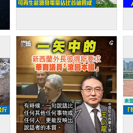
【短片】中國低碳轉型里程碑 太陽能裝機追
【
平煤電 可再生能源發電量佔比首破四成
筒