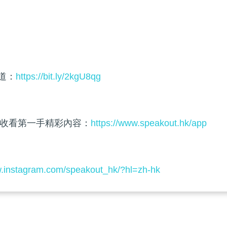
頻道：
https://bit.ly/2kgU8qg
收看第一手精彩內容：
https://www.speakout.hk/app
w.instagram.com/speakout_hk/?hl=zh-hk