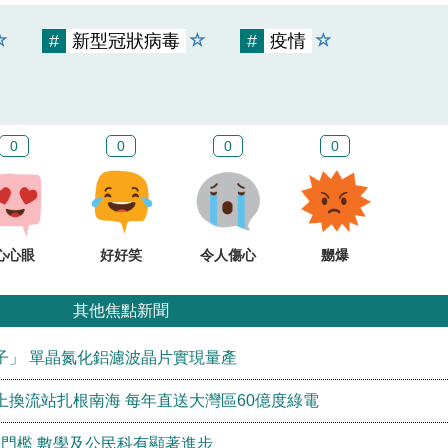
#
新型冠狀病毒
#
疫情
0
0
0
0
心心眼
好好笑
令人傷心
嬲爆
其他焦點新聞
子」 單晶氮化鋁濾波晶片實現量產
換流站扎根南海 每年直送大灣區60億度綠電
學門檻 數學及公民科有顯著進步