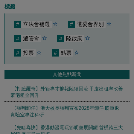
標籤
#
立法會補選
#
選委會界別
#
選管會
#
陸啟康
#
投票
#
點票
其他焦點新聞
【打臉羅奇】外籍專才據報陸續回流 甲廈出租率改善
豪宅租金回升
【張翔卸任】港大校長張翔宣布2028年卸任 盼重返
實驗室專注科研
【先睹為快】香港動漫電玩節明會展開鑼 首橫跨三大
展館 歷屆最大規模