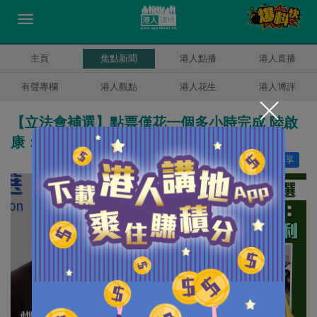
主頁
焦點新聞
港人點播
港人直播
有聲專欄
港人觀點
港人花生
港人博評
【立法會補選】點票僅花一個多小時完成 陸啟
康：選管會各同事努力的成果
讚好
7
分享