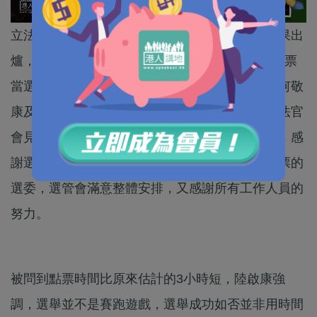
立法會選委界別補選經過一個多小時的點票後結果出
爐，民建聯中醫師陳永光成為「票王」，以1,028票
當選，中大工程學院副院長黃錦輝、新民黨中委何敬
康及商湯科技尚海龍亦當選。選管會主席陸啟康法官
會見傳媒總結今次補選，他指點票過程十分暢順，感
謝選民積極參與投票，特別是在竹篙灣投票站投票的
選委，選管會滿意整體安排，又感謝所有工作人員的
努力。
被問到點票時間比原來估計的3小時短，陸啟康強
調，選舉並不是賽跑遊戲，選舉成功如否並非用時間