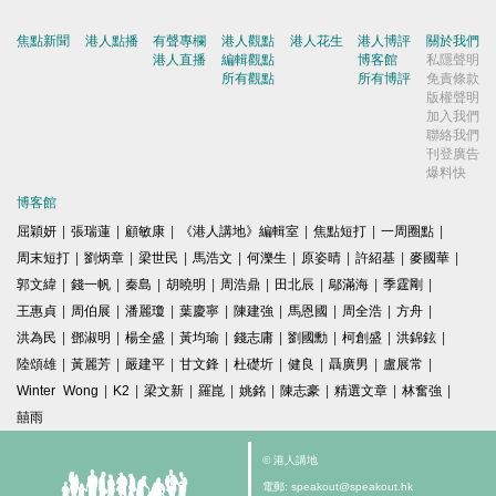
焦點新聞
港人點播
有聲專欄
港人觀點
港人花生
港人博評
關於我們
港人直播
編輯觀點
博客館
私隱聲明
所有觀點
所有博評
免責條款
版權聲明
加入我們
聯絡我們
刊登廣告
爆料快
博客館
屈穎妍
|
張瑞蓮
|
顧敏康
|
《港人講地》編輯室
|
焦點短打
|
一周圈點
|
周末短打
|
劉炳章
|
梁世民
|
馬浩文
|
何濼生
|
原姿晴
|
許紹基
|
麥國華
|
郭文緯
|
錢一帆
|
秦島
|
胡曉明
|
周浩鼎
|
田北辰
|
鄔滿海
|
季霆剛
|
王惠貞
|
周伯展
|
潘麗瓊
|
葉慶寧
|
陳建強
|
馬恩國
|
周全浩
|
方舟
|
洪為民
|
鄧淑明
|
楊全盛
|
黃均瑜
|
錢志庸
|
劉國勳
|
柯創盛
|
洪錦鉉
|
陸頌雄
|
黃麗芳
|
嚴建平
|
甘文鋒
|
杜礎圻
|
健良
|
聶廣男
|
盧展常
|
Winter Wong
|
K2
|
梁文新
|
羅崑
|
姚銘
|
陳志豪
|
精選文章
|
林奮強
|
囍雨
© 港人講地
電郵: speakout@speakout.hk