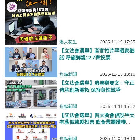
港人花生
2025-11-19 17:55
【立法會選舉】高官拍片罕晒家鄉
話 呼籲鄉親12.7齊投票
焦點新聞
2025-11-13 13:16
【立法會選舉】港澳辦發文：守正
傳承創新開拓 保持良性競爭
焦點新聞
2025-11-11 15:32
【立法會選舉】四大商會倡設半天
有薪假鼓勵投票 飲食業團體聯署
籲增員工投票參與度
焦點新聞
2025-11-04 19:16