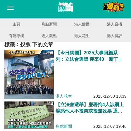
主頁
焦點新聞
港人點播
港人直播
有聲專欄
港人觀點
港人花生
港人博評
標籤：投票 下的文章
【今日網圖】2025大事回顧系
列：立法會選舉 迎來40「新丁」
港人花生
2025-12-30 13:39
【立法會選舉】廉署拘4人涉網上
煽惑他人不投票或投無效票 通緝1
人涉嫌圖破壞立法會選舉
焦點新聞
2025-12-07 19:46