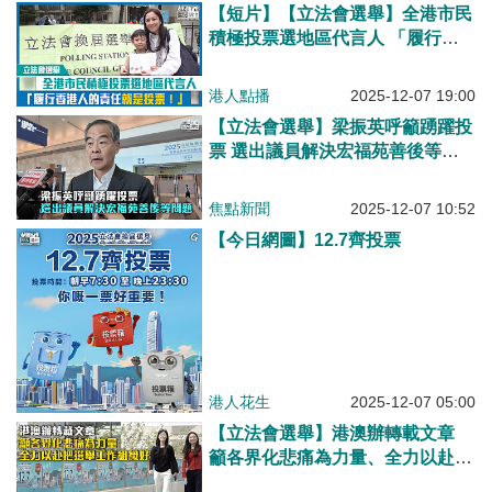
【短片】【立法會選舉】全港市民
積極投票選地區代言人 「履行香
港人的責任就是投票！」
港人點播
2025-12-07 19:00
【立法會選舉】梁振英呼籲踴躍投
票 選出議員解決宏福苑善後等問
題
焦點新聞
2025-12-07 10:52
【今日網圖】12.7齊投票
港人花生
2025-12-07 05:00
【立法會選舉】港澳辦轉載文章
籲各界化悲痛為力量、全力以赴把
選舉工作組織好