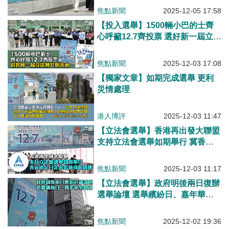
焦點新聞
2025-12-05 17:58
【投入選舉】1500輛小巴的士齊
心呼籲12.7齊投票 選好新一屆立法
會共創未來
焦點新聞
2025-12-03 17:08
【獨家文章】如期完成選舉 更利
災情處理
港人博評
2025-12-03 11:47
【立法會選舉】香港再出發大聯盟
支持立法會選舉如期舉行 冀香港
早日走出傷痛向前邁進
焦點新聞
2025-12-03 11:17
【立法會選舉】政府明後兩日復辦
選舉論壇 選舉繽紛日、嘉年華全
取消
焦點新聞
2025-12-02 19:36