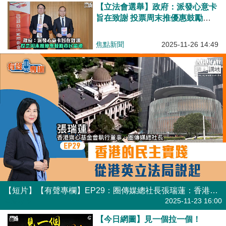
【立法會選舉】政府：派發心意卡
旨在致謝 投票周末推優惠鼓勵市
民留港
焦點新聞
2025-11-26 14:49
【短片】【有聲專欄】EP29：圈傳媒總社長張瑞蓮：香港的民主實踐──從港英立法局說起
有聲專欄
2025-11-23 16:00
【今日網圖】見一個拉一個！