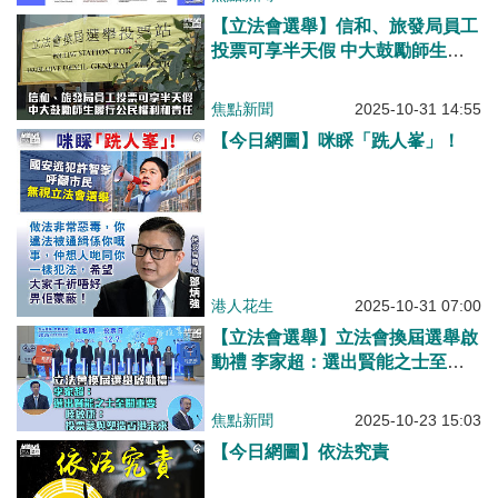
【立法會選舉】信和、旅發局員工
投票可享半天假 中大鼓勵師生履
行公民權利和責任
焦點新聞
2025-10-31 14:55
【今日網圖】咪睬「跣人峯」！
港人花生
2025-10-31 07:00
【立法會選舉】立法會換屆選舉啟
動禮 李家超：選出賢能之士至關
重要 陸啟康：投票參與塑造香港
未來
焦點新聞
2025-10-23 15:03
【今日網圖】依法究責