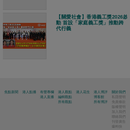
【關愛社會】香港義工獎2026啟
動 首設「家庭義工獎」推動跨
代行義
焦點新聞
港人點播
有聲專欄
港人觀點
港人花生
港人博評
關於我們
港人直播
編輯觀點
博客館
私隱聲明
所有觀點
所有博評
免責條款
版權聲明
加入我們
聯絡我們
刊登廣告
爆料快