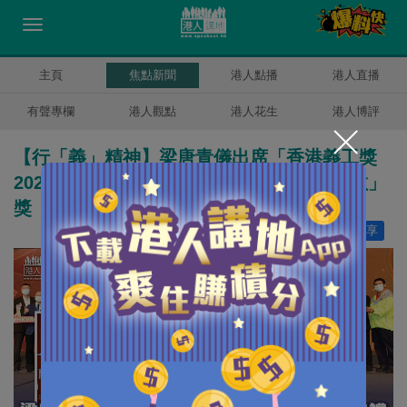
主頁
焦點新聞
港人點播
港人直播
有聲專欄
港人觀點
港人花生
港人博評
【行「義」精神】梁唐青儀出席「香港義工獎
2022」頒獎典禮 頒「年度十大最高義工時數」
獎
讚好
14
分享