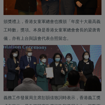
頒獎禮上，香港女童軍總會也獲頒「年度十大最高義
工時數」獎項。本身是香港女童軍總會會長的梁唐青
儀，亦有上台與該會代表合照留念。
義務工作發展局主席彭韻僖致詞時表示，香港義工獎