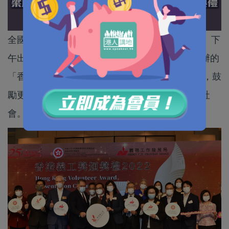
全國政協副主席梁振英夫人梁唐青儀今日（10日）下
午出席由民政及青年事務局與義務工作發展局合辦的
「香港義工獎2022」頒獎典禮，並擔任頒獎嘉賓，鼓
勵更多市民投入義務工作，凝聚力量，共建關愛社
會。