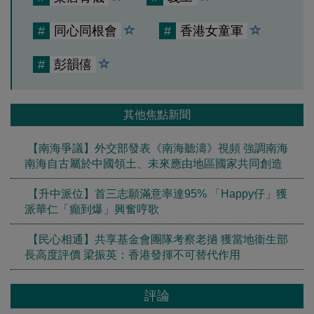
#
同心同根會
#
香港女童軍
#
彭韻僖
其他焦點新聞
【南海爭議】外交部發表《南海聽濤》視頻 強調南海
南海自古屬於中國領土、未來應由地區國家共同創造
【升中派位】首三志願滿意率達95% 「Happy仔」獲
派華仁「癲到爆」興奮哼歌
【民心相通】共享基金會團隊考察老撾 獲當地衞生部
長高度評價 梁振英：香港發揮不可替代作用
評論