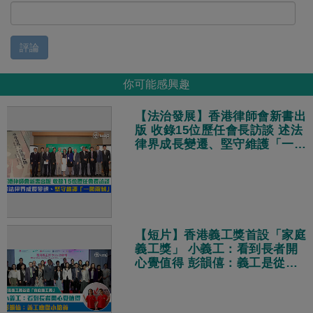
評論
你可能感興趣
【法治發展】香港律師會新書出
版 收錄15位歷任會長訪談 述法
律界成長變遷、堅守維護「一國
兩制」
【短片】香港義工獎首設「家庭
義工獎」 小義工：看到長者開
心覺值得 彭韻僖：義工是從小
培養