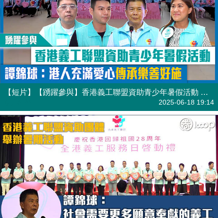
【短片】【踴躍參與】香港義工聯盟資助青少年暑假活動 譚錦球：港人充滿愛心傳承樂善好施
港人點播
2025-06-18 19:14