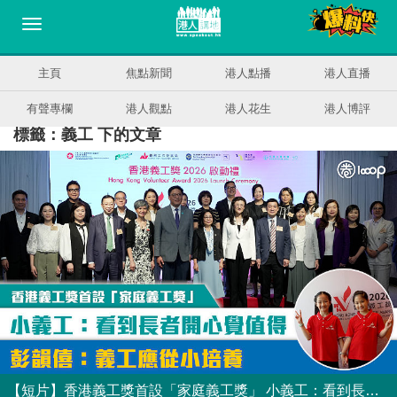
主頁
焦點新聞
港人點播
港人直播
有聲專欄
港人觀點
港人花生
港人博評
標籤：義工 下的文章
【短片】香港義工獎首設「家庭義工獎」 小義工：看到長者開心覺值得 彭韻僖：義工是從小培養