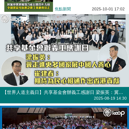
義工隊搶救扶正
焦點新聞
2025-10-01 17:02
【世界人道主義日】共享基金會辦義工感謝日 梁振英：冀走進更多國家展中國人善心 崔建春：期待為民心相通作出香港貢獻
焦點新聞
2025-08-19 14:30