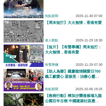
焦點新聞
2025-11-30 07:00
【周末短打】大火無情，香港有愛
港人觀點
2025-11-29 18:30
【短片】【有聲專欄】周末短打：
大火無情，香港有愛
有聲專欄
2025-11-29 07:30
【助人為樂】國慶龍情關愛日760
義工獻愛心 梁振英：治療心靈之
舉 陳子達：讓長者感受社會溫暖
焦點新聞
2025-10-06 19:25
【救樹行動】樺加沙襲港摧塌九龍
公園百年古樹 中國建築社區應急