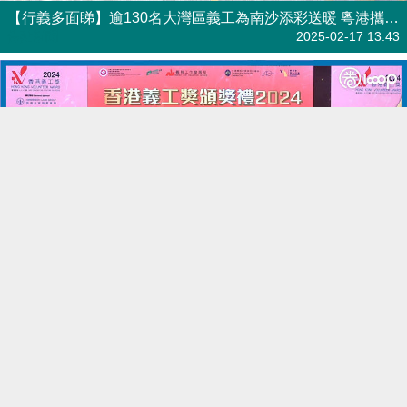
【行義多面睇】逾130名大灣區義工為南沙添彩送暖 粵港攜手推動社區共融
焦點新聞
2025-02-17 13:43
【短片】【香港義工獎2024】得獎者感悟施比受更有福 鼓勵青年多做義工回饋社會
港人點播
2024-12-12 12:00