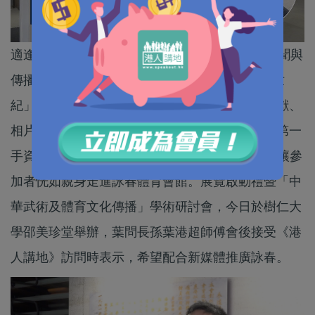
適逢詠春宗師葉問逝世50周年，香港樹仁大學新聞與
傳播學系於今日（8日）起至19日舉行「穿梭半世
紀」詠春展覽，展示葉問詠春在港發展的珍貴文獻、
相片、真跡及從未公開的詠春體育會會議紀錄等第一
手資料等，並運用虛擬實境(VR)等元宇宙技術，讓參
加者恍如親身走進詠春體育會館。展覽啟動禮暨「中
華武術及體育文化傳播」學術研討會，今日於樹仁大
學邵美珍堂舉辦，葉問長孫葉港超師傅會後接受《港
人講地》訪問時表示，希望配合新媒體推廣詠春。