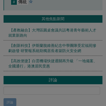
#
傳統
其他焦點新聞
【產教融合】大灣區圓桌會議共話粵港青年藝術人才
就業新路向
【創新科技】伊斯蘭脫維善紀念中學團隊受宏福苑慘
劇啟發 研警報系統助獨居長者築防火安全網
【高效便捷】白雲機場快捷通關再升級 「一地備案、
全國通行」港澳居民受惠
評論
評論