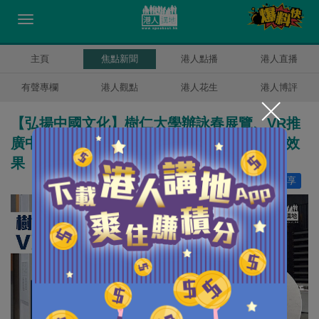
主頁
焦點新聞
港人點播
港人直播
有聲專欄
港人觀點
港人花生
港人博評
【弘揚中國文化】樹仁大學辦詠春展覽、VR推
廣中國武術 葉問長孫：配合新媒體推廣詠春效
果「一加一或大於二」
讚好
16
分享