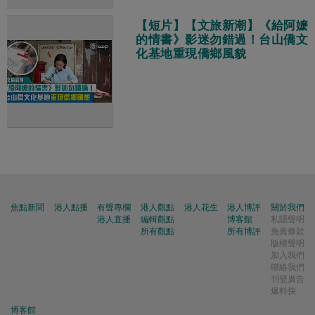
【短片】【文旅新潮】《給阿嬷
的情書》影迷勿錯過！台山僑文
化基地重現僑鄉風貌
焦點新聞
港人點播
有聲專欄
港人觀點
港人花生
港人博評
關於我們
港人直播
編輯觀點
博客館
私隱聲明
所有觀點
所有博評
免責條款
版權聲明
加入我們
聯絡我們
刊登廣告
爆料快
博客館