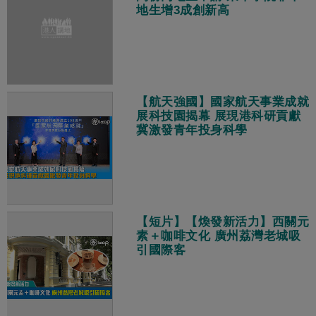
地生增3成創新高
【航天強國】國家航天事業成就
展科技園揭幕 展現港科研貢獻
冀激發青年投身科學
【短片】【煥發新活力】西關元
素＋咖啡文化 廣州荔灣老城吸
引國際客