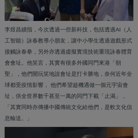
李煜昌續指，今次透過一些新科技，包括透過AI（人
工智能）詠春教導小朋友，讓中小學生透過遊戲形式
接觸詠春拳，另外亦透過虛擬實境技術重現詠春體育
會會址。他笑言，其實有很多外國同門來港「朝
聖」，他們開玩笑地說會址是打卡勝地，奈何近年全
球都受疫情影響， 他們希望趁機遇做一個元宇宙會
址，供全世界數千甚至一萬的同門下載「止渴」，
「其實同時亦傳播中國傳統文化給他們，是軟文化信
息輸送。」