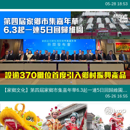
港人點播
05-28 18:53
【家鄉文化】第四屆家鄉市集嘉年華6.3起一連5日回歸維園 設逾370攤位首度引入鄉村振興產品
焦點新聞
05-26 16:55