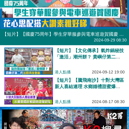
【短片】【國慶75周年】學生穿華服參與電車巡遊賀國慶 花心思配搭大讚素雅好睇
港人點播
2024-09-29 08:30
【短片】【文化傳承】氣炸鍋秘技
「激活」潮州餅？ 貴嶼仔第二代
活用科技創新
港人點播
2024-09-12 19:00
【短片】【騰飛南沙】十對大灣區
新人喜結連理 水鄉婚禮甜蜜爆錶
成新景點
港人點播
2024-08-17 08:30