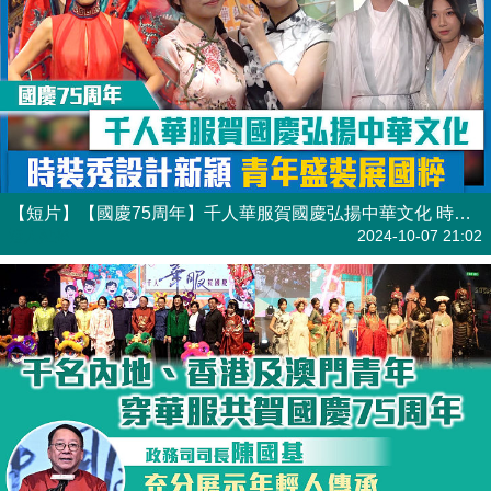
【短片】【國慶75周年】千人華服賀國慶弘揚中華文化 時裝秀設計新穎 青年盛裝展國粹
港人點播
2024-10-07 21:02