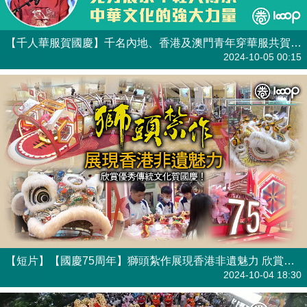
【千人華服賀國慶】千名內地、香港及澳門青年穿華服共賀國慶75周年 陳國基：充分展示年輕人傳承中華文化強大力量
焦點新聞
2024-10-05 00:15
【短片】【國慶75周年】獅頭紮作展現香港非遺魅力 欣賞優秀傳統文化賀國慶！
港人點播
2024-10-04 18:30