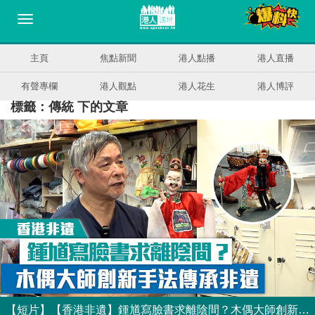
主頁
焦點新聞
港人點播
港人直播
有聲專欄
港人觀點
港人花生
港人博評
標籤：傳統 下的文章
【短片】【香港非遺】鍾馗寫臉書求離陰間？木偶大師創新手法傳承非遺