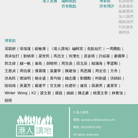
郭文緯
|
錢一帆
|
秦島
|
胡曉明
|
周浩鼎
|
田北辰
|
鄔滿海
|
季霆剛
|
王惠貞
|
周伯展
|
潘麗瓊
|
葉慶寧
|
陳建強
|
馬恩國
|
周全浩
|
方舟
|
洪為民
|
鄧淑明
|
楊全盛
|
黃均瑜
|
錢志庸
|
劉國勳
|
柯創盛
|
洪錦鉉
|
陸頌雄
|
黃麗芳
|
嚴建平
|
甘文鋒
|
杜礎圻
|
健良
|
聶廣男
|
盧展常
|
Winter Wong
|
K2
|
梁文新
|
羅崑
|
姚銘
|
陳志豪
|
精選文章
|
林奮強
|
囍雨
© 港人講地
電郵: speakout@speakout.hk
傳真: 85228041301
All rights reserved.
版權所有 不得轉載