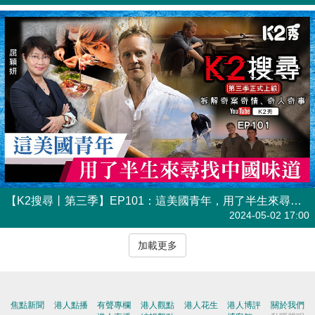
【K2搜尋丨第三季】EP101：這美國青年，用了半生來尋找中國味道
港人直播
2024-05-02 17:00
加載更多
焦點新聞
港人點播
有聲專欄
港人觀點
港人花生
港人博評
關於我們
港人直播
編輯觀點
博客館
私隱聲明
所有觀點
所有博評
免責條款
版權聲明
加入我們
聯絡我們
刊登廣告
爆料快
博客館
屈穎妍
|
張瑞蓮
|
顧敏康
|
《港人講地》編輯室
|
焦點短打
|
一周圈點
|
周末短打
|
劉炳章
|
梁世民
|
馬浩文
|
何濼生
|
原姿晴
|
許紹基
|
麥國華
|