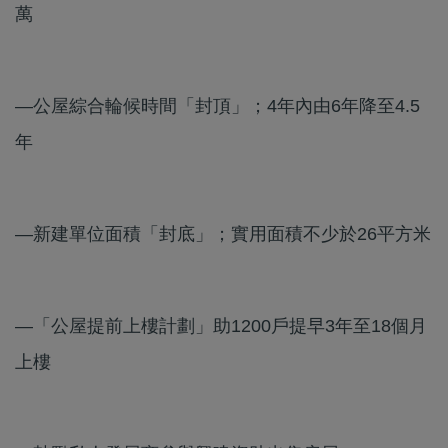
萬
—公屋綜合輪候時間「封頂」；4年內由6年降至4.5
年
—新建單位面積「封底」；實用面積不少於26平方米
—「公屋提前上樓計劃」助1200戶提早3年至18個月
上樓