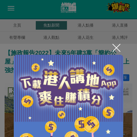
主頁
焦點新聞
港人點播
港人直播
有聲專欄
港人觀點
港人花生
港人博評
【施政報告2022】未來5年建3萬「簡約公
屋」、輪候時間即時「封頂」 70年樓齡或以上
強拍門檻降至六成業權
讚好
7
分享