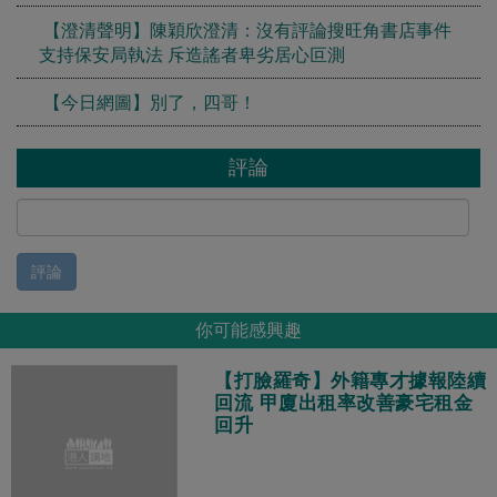
【澄清聲明】陳穎欣澄清：沒有評論搜旺角書店事件
支持保安局執法 斥造謠者卑劣居心叵測
【今日網圖】別了，四哥！
評論
評論
你可能感興趣
【打臉羅奇】外籍專才據報陸續
回流 甲廈出租率改善豪宅租金
回升