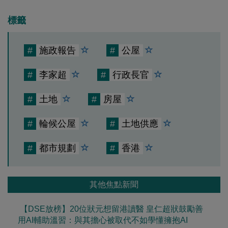
標籤
#
施政報告
#
公屋
#
李家超
#
行政長官
#
土地
#
房屋
#
輪候公屋
#
土地供應
#
都市規劃
#
香港
其他焦點新聞
【DSE放榜】20位狀元想留港讀醫 皇仁超狀鼓勵善
用AI輔助溫習：與其擔心被取代不如學懂擁抱AI