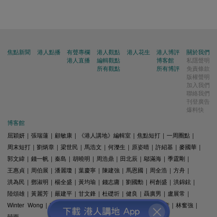
焦點新聞
港人點播
有聲專欄
港人觀點
港人花生
港人博評
關於我們
港人直播
編輯觀點
博客館
私隱聲明
所有觀點
所有博評
免責條款
版權聲明
加入我們
聯絡我們
刊登廣告
爆料快
博客館
屈穎妍
|
張瑞蓮
|
顧敏康
|
《港人講地》編輯室
|
焦點短打
|
一周圈點
|
周末短打
|
劉炳章
|
梁世民
|
馬浩文
|
何濼生
|
原姿晴
|
許紹基
|
麥國華
|
郭文緯
|
錢一帆
|
秦島
|
胡曉明
|
周浩鼎
|
田北辰
|
鄔滿海
|
季霆剛
|
王惠貞
|
周伯展
|
潘麗瓊
|
葉慶寧
|
陳建強
|
馬恩國
|
周全浩
|
方舟
|
洪為民
|
鄧淑明
|
楊全盛
|
黃均瑜
|
錢志庸
|
劉國勳
|
柯創盛
|
洪錦鉉
|
陸頌雄
|
黃麗芳
|
嚴建平
|
甘文鋒
|
杜礎圻
|
健良
|
聶廣男
|
盧展常
|
Winter Wong
|
K2
|
梁文新
|
羅崑
|
姚銘
|
陳志豪
|
精選文章
|
林奮強
|