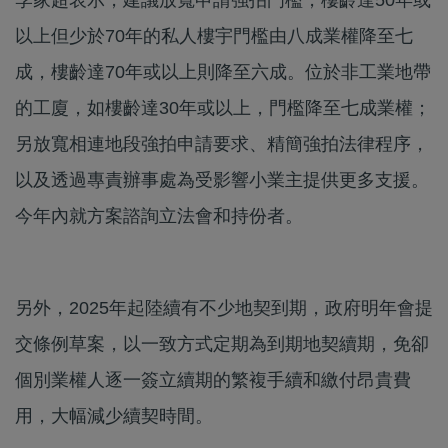
李家超表示，建議放寬申請強拍門檻，樓齡達50年或
以上但少於70年的私人樓宇門檻由八成業權降至七
成，樓齡達70年或以上則降至六成。位於非工業地帶
的工廈，如樓齡達30年或以上，門檻降至七成業權；
另放寬相連地段強拍申請要求、精簡強拍法律程序，
以及透過專責辦事處為受影響小業主提供更多支援。
今年內就方案諮詢立法會和持份者。
另外，2025年起陸續有不少地契到期，政府明年會提
交條例草案，以一致方式定期為到期地契續期，免卻
個別業權人逐一簽立續期的繁複手續和繳付昂貴費
用，大幅減少續契時間。