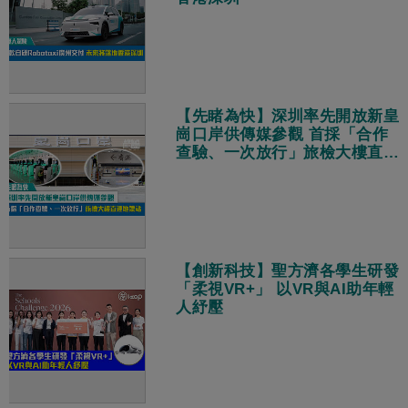
【先睹為快】深圳率先開放新皇
崗口岸供傳媒參觀 首採「合作
查驗、一次放行」旅檢大樓直連
地鐵站
【創新科技】聖方濟各學生研發
「柔視VR+」 以VR與AI助年輕
人紓壓